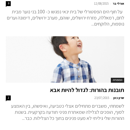
-
אורלי בר
12/08/2015
0
על חוף הים הפסטורלי של בית ינאי נפגשו כ- 100 בני נוער מבית
לחם, רמאללה, מזרח ירושלים, שוהם, מערב ירושלים, דימונה וערים
נוספות, הלוקחים...
המומחה
תובנות בהורות: לגדול להיות אבא
-
שרון כהן
23/07/2015
2
לשמחתי, משברים מתחילים אצלי כטביעה, ואיפשהו, בין האמצע
לסוף, הופכים לצלילה שמאתרת פניני תודעה בקרקעית. בשנות
ההורות שלי גיליתי לא מעט פנינים בתוך כל הצלילות. כבר...