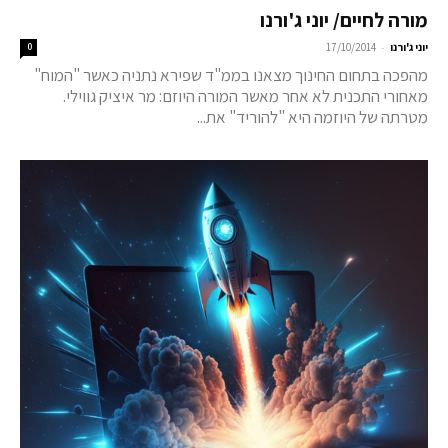
מורה לחיים/ יוני ג'ורנו
-
יוני ג'ורנו
17/10/2014
0
מהפכה בתחום החינוך מצאנו בממ"ד שפירא נתניה כאשר "המוח"
מאחורי התכנית לא אחר מאשר המורה היוזם: מר איציק גווילי.
מטרתה של היוזמה היא "להוריד" את...