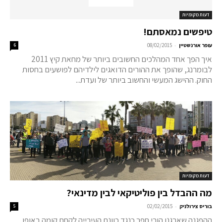
דעות מקומיות
טיפשים נמאסתם!
-
עופר אורנשטיין
08/02/2015
6
איך הפך אחד המהלכים החשובים ביותר של מחאת קיץ 2011
לבומרנג, שהופך את ההורים הדואגים לילדיהם לפושעים בחסות
החוק. ההישג המעשי והחשוב ביותר של ועדת...
דעות מקומיות
מה ההבדל בין פוליטיקאי לבין מדינאי?
-
בוריס צירולניק
02/02/2015
5
ההפגנה שארגנו הורי חפר כנגד כוונת העירייה לקחת קומה באופן