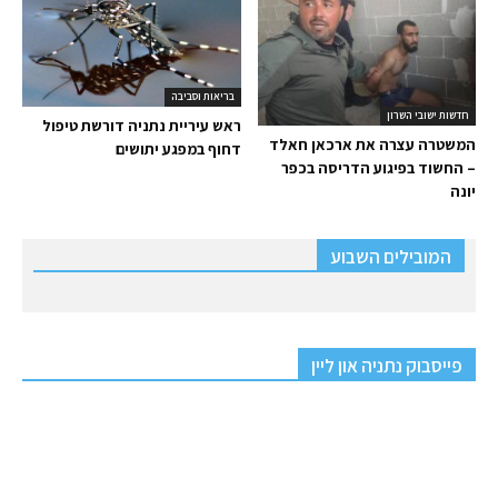
בריאות וסביבה
חדשות ישובי השרון
ראש עיריית נתניה דורשת טיפול
המשטרה עצרה את ארכאן חאלד
דחוף במפגע יתושים
– החשוד בפיגוע הדריסה בכפר
יונה
המובילים השבוע
פייסבוק נתניה און ליין