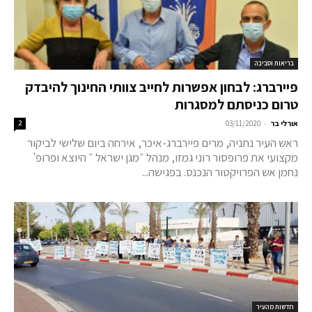
בריאות וסביבה
פיירברג: לבחון אפשרות לחייב צוותי החינוך להיבדק
טרום כניסתם למסגרות
-
אורלי בר
03/11/2020
2
ראש העיר נתניה, מרים פיירברג-איכר, אירחה ביום שלישי לביקור
מקצועי את פרופסור רוני גמזו, מנהל ״מגן ישראל ״ היוצא ופרופ'
נחמן אש הפרויקטור הנכנס. בפגישה...
חדשות מהעיר