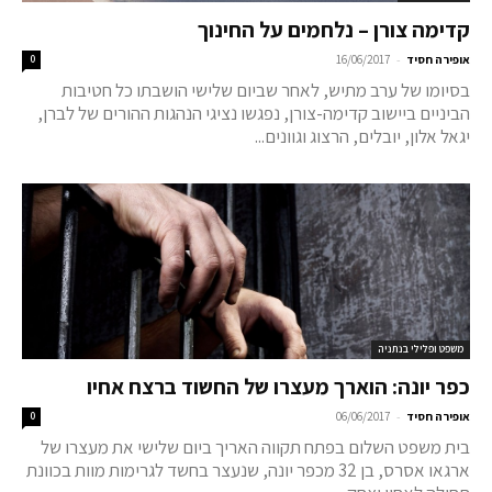
קדימה צורן – נלחמים על החינוך
-
אופירה חסיד
16/06/2017
0
בסיומו של ערב מתיש, לאחר שביום שלישי הושבתו כל חטיבות
הביניים ביישוב קדימה-צורן, נפגשו נציגי הנהגות ההורים של לברן,
יגאל אלון, יובלים, הרצוג וגוונים...
משפט ופלילי בנתניה
כפר יונה: הוארך מעצרו של החשוד ברצח אחיו
-
אופירה חסיד
06/06/2017
0
בית משפט השלום בפתח תקווה האריך ביום שלישי את מעצרו של
ארגאו אסרס, בן 32 מכפר יונה, שנעצר בחשד לגרימות מוות בכוונת