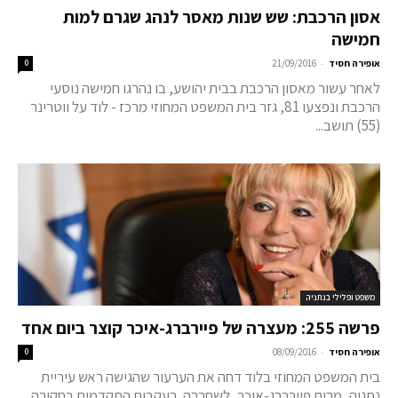
אסון הרכבת: שש שנות מאסר לנהג שגרם למות
חמישה
-
אופירה חסיד
21/09/2016
0
לאחר עשור מאסון הרכבת בבית יהושע, בו נהרגו חמישה נוסעי
הרכבת ונפצעו 81, גזר בית המשפט המחוזי מרכז - לוד על ווטרינר
(55) תושב...
משפט ופלילי בנתניה
פרשה 255: מעצרה של פיירברג-איכר קוצר ביום אחד
-
אופירה חסיד
08/09/2016
0
בית המשפט המחוזי בלוד דחה את הערעור שהגישה ראש עיריית
נתניה, מרים פיירברג-איכר, לשחררה. בעקבות התקדמות בחקירה