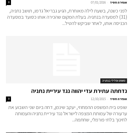
-
אופירה חסיד
07/01/2016
0
לפני כשנה, בשעת לילה מאוחרת, הגיע גבריאל גדמו, תושב נתניה,
(31) למסעדה בנתניה. בעלת המקום שהכירה אותו כסועד במסעדה
הכניסה אותו, לאחר שביקש להטיל...
משפט ופלילי בנתניה
נדחתה עתירת עדי יהווה נגד עיריית נתניה
-
אופירה חסיד
12/10/2015
0
שופט בית המשפט ההמחוזי, יעקב שינמן, דחה ביום שני השבוע את
ערעורה של עמותת המצפה לישראל נגד עיריית נתניה והעמותה
לחינוך בלתי פורמלי, שחתמה...