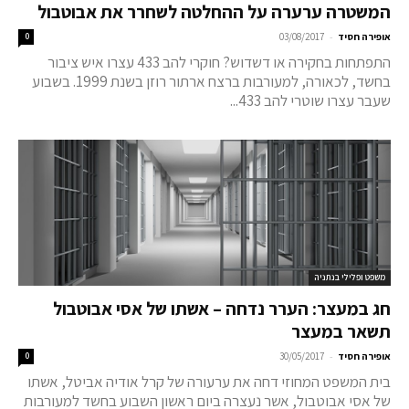
המשטרה ערערה על ההחלטה לשחרר את אבוטבול
-
אופירה חסיד
03/08/2017
0
התפתחות בחקירה או דשדוש? חוקרי להב 433 עצרו איש ציבור
בחשד, לכאורה, למעורבות ברצח ארתור רוזן בשנת 1999. בשבוע
שעבר עצרו שוטרי להב 433...
משפט ופלילי בנתניה
חג במעצר: הערר נדחה – אשתו של אסי אבוטבול
תשאר במעצר
-
אופירה חסיד
30/05/2017
0
בית המשפט המחוזי דחה את ערעורה של קרל אודיה אביטל, אשתו
של אסי אבוטבול, אשר נעצרה ביום ראשון השבוע בחשד למעורבות