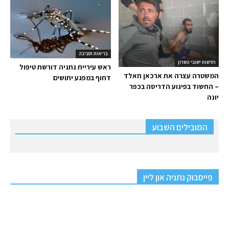
בריאות וסביבה
חדשות ישובי השרון
ראש עיריית נתניה דורשת טיפול
המשטרה עצרה את ארכאן חאלד
דחוף במפגע יתושים
– החשוד בפיגוע הדריסה בכפר
יונה
המובילים השבוע
פייסבוק נתניה און ליין