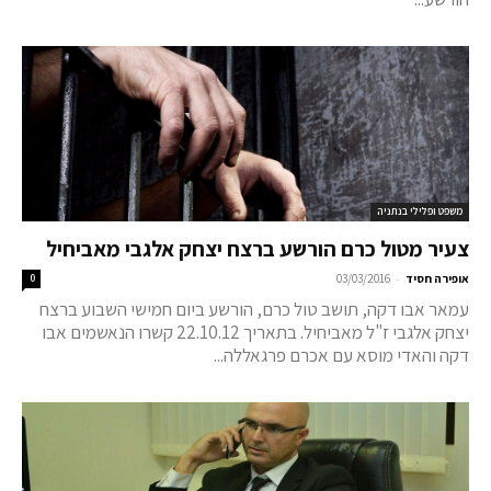
משפט ופלילי בנתניה
צעיר מטול כרם הורשע ברצח יצחק אלגבי מאביחיל
-
אופירה חסיד
03/03/2016
0
עמאר אבו דקה, תושב טול כרם, הורשע ביום חמישי השבוע ברצח
יצחק אלגבי ז"ל מאביחיל. בתאריך 22.10.12 קשרו הנאשמים אבו
דקה והאדי מוסא עם אכרם פרגאללה...