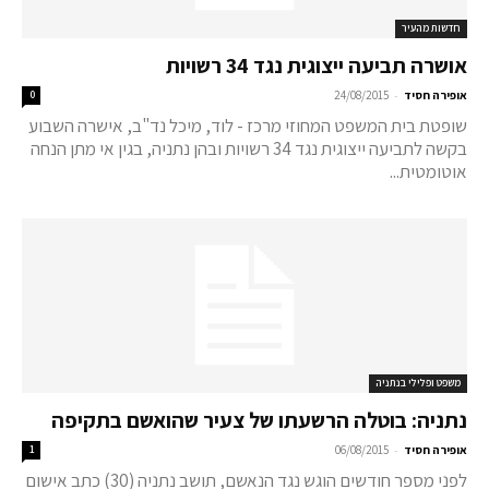
חדשות מהעיר
אושרה תביעה ייצוגית נגד 34 רשויות
-
אופירה חסיד
24/08/2015
0
שופטת בית המשפט המחוזי מרכז - לוד, מיכל נד"ב, אישרה השבוע
בקשה לתביעה ייצוגית נגד 34 רשויות ובהן נתניה, בגין אי מתן הנחה
אוטומטית...
משפט ופלילי בנתניה
נתניה: בוטלה הרשעתו של צעיר שהואשם בתקיפה
-
אופירה חסיד
06/08/2015
1
לפני מספר חודשים הוגש נגד הנאשם, תושב נתניה (30) כתב אישום