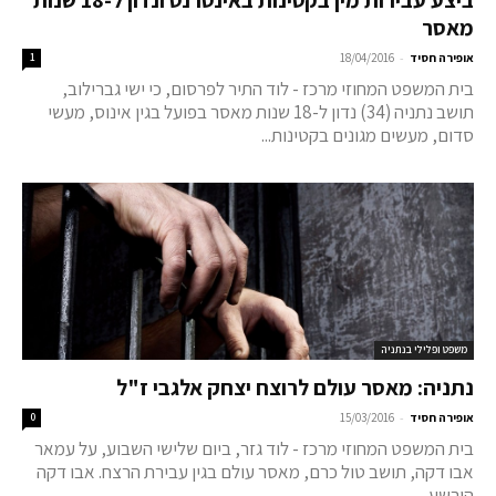
ביצע עבירות מין בקטינות באינטרנט ונדון ל-18 שנות
מאסר
-
אופירה חסיד
18/04/2016
1
בית המשפט המחוזי מרכז - לוד התיר לפרסום, כי ישי גברילוב,
תושב נתניה (34) נדון ל-18 שנות מאסר בפועל בגין אינוס, מעשי
סדום, מעשים מגונים בקטינות...
משפט ופלילי בנתניה
נתניה: מאסר עולם לרוצח יצחק אלגבי ז"ל
-
אופירה חסיד
15/03/2016
0
בית המשפט המחוזי מרכז - לוד גזר, ביום שלישי השבוע, על עמאר
אבו דקה, תושב טול כרם, מאסר עולם בגין עבירת הרצח. אבו דקה
הורשע...