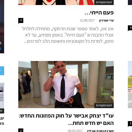
דעות מקומיות
פעם הייתי…
-
עדי שמידק
21/06/2017
0
אט אט, לאחר מספר שנות הדחקה, מתחילה לחלחל
0
אצלי ההבנה ש "פעם הייתי". באופן מפתיע, עד לא
מזמן, למרות כל הקטנוניות ותשומת הלב לפרטים...
ע
דעות מקומיות
תר
עו"ד יצחק אבישר על חוק המזונות החדש:
ים,
האם יש חדש תחת...
חד
2
-
מערכת נתניה און ליין
04/05/2017
2