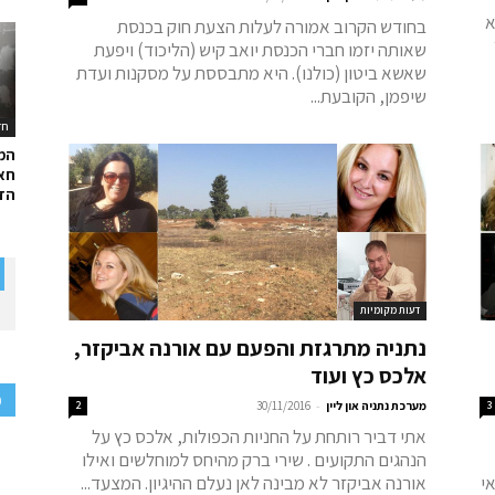
א
בחודש הקרוב אמורה לעלות הצעת חוק בכנסת
שאותה יזמו חברי הכנסת יואב קיש (הליכוד) ויפעת
שאשא ביטון (כולנו). היא מתבססת על מסקנות ועדת
שיפמן, הקובעת...
חד
המ
חאל
הדר
דעות מקומיות
נתניה מתרגזת והפעם עם אורנה אביקזר,
אלכס כץ ועוד
פ
-
3
מערכת נתניה און ליין
30/11/2016
2
אתי דביר רותחת על החניות הכפולות, אלכס כץ על
הנהגים התקועים . שירי ברק מהיחס למוחלשים ואילו
י
אורנה אביקזר לא מבינה לאן נעלם ההיגיון. המצעד...