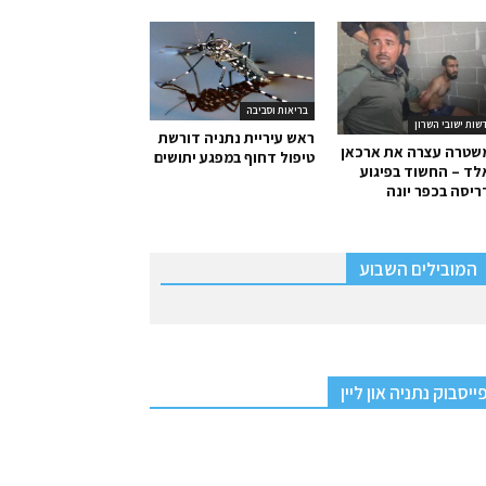
בריאות וסביבה
שות ישובי השרון
ראש עיריית נתניה דורשת
שטרה עצרה את ארכאן
טיפול דחוף במפגע יתושים
ד – החשוד בפיגוע
יסה בכפר יונה
המובילים השבוע
ייסבוק נתניה און ליין