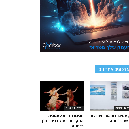
דכונים אחרונים
בות ואמנות
חדשות מהעיר
 שמים ורוח גם: תערוכה
חגיגה הודית ססגונית
שה בנתניה
התקיימה באולם בית יוחנן
בנתניה