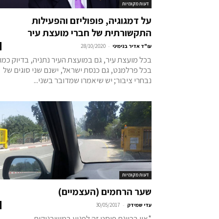
דעות מקומיות
על דמגוגיה, פופוליזם והפעילות
התקשורתית של חברי מועצת עיר
-
עו"ד אדיר בנימיני
28/10/2020
בכל מועצת עיר, גם במועצת העיר נתניה, בדיוק כמו
בכל פרלמנט, גם כנסת ישראל, ישנם שני סוגים של
נבחרי ציבור; יש שיאמרו שמדובר בשני...
דעות מקומיות
שער הרחמים (העצמיים)
-
עדי שמידק
30/05/2017
*אין בכוונת פוסט זה לפגוע במושבניקים,