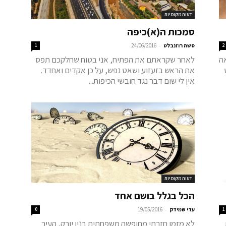
דעות מקומיות
סמכות ה(א)כיפה
-
2
סשה רוזנבלט
24/06/2016
1
מראה
לאחר שקראתם את הפתיח, אני בטוח שחלקכם תפס
את הראש בזעזוע ושאט נפש, על כן אקדים ואחדד.
אין לי שום דבר נגד חובשי הכיפות...
דעות מקומיות
הכל בגלל בושם אחד
-
1
עדי שמידק
19/05/2016
0
לא מזמן חזרתי מחופשה משפחתית בניו יורק, העיר