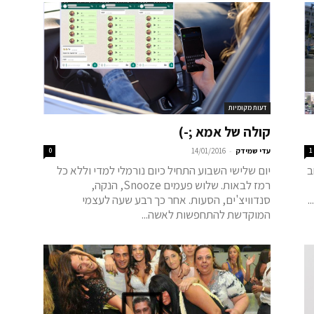
דעות מקומיות
קולה של אמא ;-)
-
1
עדי שמידק
14/01/2016
0
ב
יום שלישי השבוע התחיל כיום נורמלי למדי וללא כל
רמז לבאות. שלוש פעמים Snooze, הנקה,
.
סנדוויצ'ים, הסעות. אחר כך רבע שעה לעצמי
המוקדשת להתחפשות לאשה...