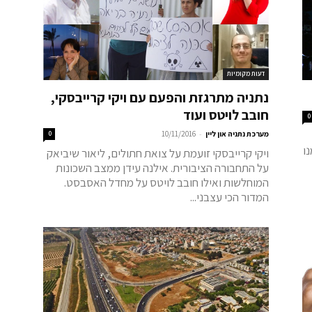
דעות מקומיות
נתניה מתרגזת והפעם עם ויקי קרייבסקי,
חובב לויטס ועוד
0
-
מערכת נתניה און ליין
10/11/2016
0
ו
ויקי קרייבסקי זועמת על צואת חתולים, ליאור שיביאק
על התחבורה הציבורית. אילנה עידן ממצב השכונות
המוחלשות ואילו חובב לויטס על מחדל האסבסט.
המדור הכי עצבני...