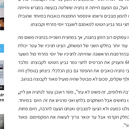
 בליגת העל, גם הפעם הייתה זו נתניה ששלטה בנעשה במגרש והייתה
חקני נתניה הגיעו להמון מצבים ורשמו אינספור החמצות כואבות במיוחד שהובילו
 גמר גביע הטוטו למאמנם לשעבר יוסי מזרחי וקבוצתו.
יו עסוקים רוב הזמן בהגנה, אך במחצית השנייה בנתניה משום מה
וד יותר בחלקו השני של המשחק, הציגו חניכיו של עטר יכולת
כ
ובהזדמנות הראשונה שהייתה לחניכיו של יוסי מזרחי מול השער
הצהוב,היה זה ג'וד וורו שמצא את הרשת בדקה 66 והעניק את הכרטיס לחצי גמר גביע הטוטו לקבוצתו. מלבד
תניה כואבים את ההפסד גם בפן הכלכלי. ניצחון בגומלין היה
תר
בה חילופים, זה פשוט לא עזר", מסר ראובן עטר לנתניה און ליין
,
ים,
ו נחושים אבל השחקנים בלחץ ואני מרגיש את זה. היום במיוחד.
חד
ולנו כמעט ולא הגיעו למצבים ואנחנו הגענו להרבה, היום פחות.
בחלק הקדמי אבל עד ינואר צריך לעשות את המקסימום. מאוד
ר".