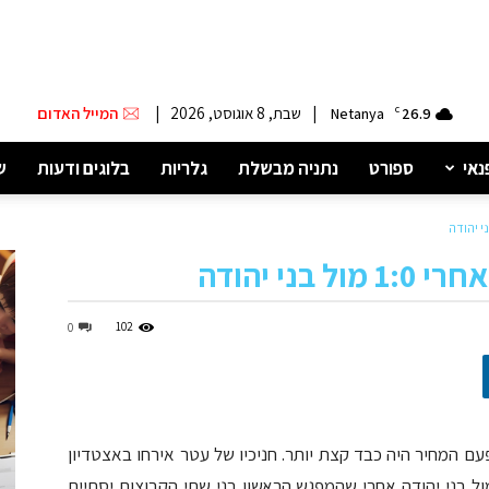
|
שבת, 8 אוגוסט, 2026
|
המייל האדום
Netanya
C
26.9
נאי
ספורט
נתניה מבשלת
גלריות
בלוגים ודעות
ש
ני יהודה
102
0
 המחיר היה כבד קצת יותר. חניכיו של עטר אירחו באצטדיון
ול בני יהודה אחרי שהמפגש הראשון בני שתי הקבוצות יסתיים