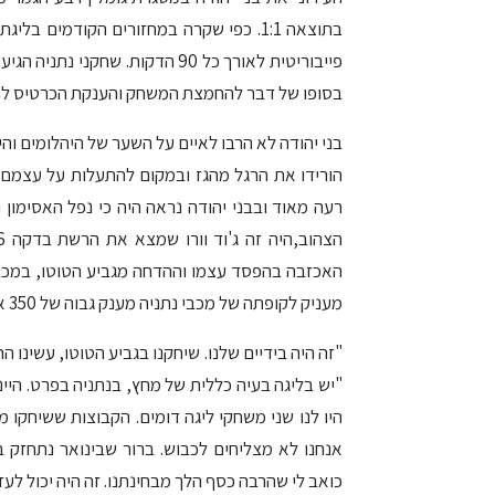
בתוצאה 1:1. כפי שקרה במחזורים הקודמים
פייבוריטית לאורך כל 90 הדקות. ש
בסופו של דבר להחמצת המשחק והענקת הכרטיס לחצי
בני יהודה לא הרבו לאיים על השער של היהלומים וה
הורידו את הרגל מהגז ובמקום להתעלות על עצמם ע
רעה מאוד ובבני יהודה נראה היה כי נפל האסימון 
האכזבה בהפסד עצמו וההדחה מגביע הטוטו, במכבי נ
מעניק לקופתה של מכבי נתניה מענק גבוה של 350 אלף שקלים, סכום לא מבוטל שהיה מועיל מאוד לקבוצה בצהוב.
"זה היה בידיים שלנו. שיחקנו בגביע הטוטו, עשינו הר
"יש בליגה בעיה כללית של מחץ, בנתניה בפרט. היינ
היו לנו שני משחקי ליגה דומים. הקבוצות ששיחקו מ
אנחנו לא מצליחים לכבוש. ברור שבינואר נתחזק 
כואב לי שהרבה כסף הלך מבחינתנו. זה היה יכול לעזו