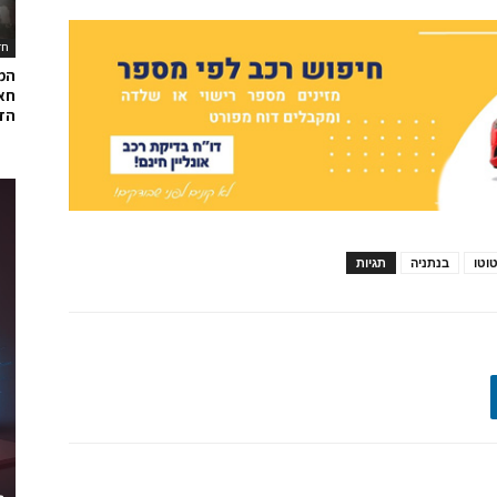
חד
המ
חאל
הדר
טוטו
בנתניה
תגיות