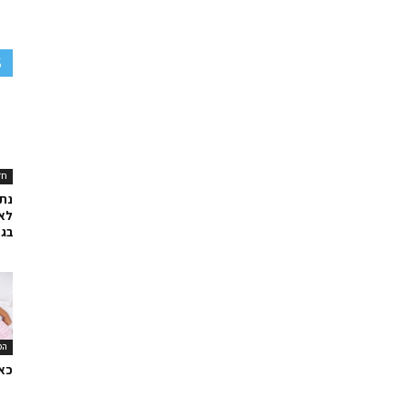
S
חד
נתנ
לא
בג
המ
כאב