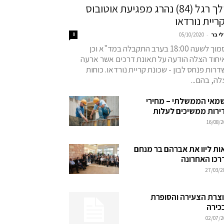
הולך רגל (84) נהרג מפגיעת אוטובוס
ריית נורדאו
-
לי בר
05/10/2020
0
בסמוך לשעה 18:00 בערב התקבלה במד"א וכן
יחוד הצלה הודעה על תאונת דרכים אשר ארעה
רות פנחס לבון - שכונת קריית נורדאו. כוחות
ה, בהם...
מאי הממשלתי – מחירי
ירות ממשיכים לעלות
16/08/2
ות ליוו את אברהם בר מנחם
רכו האחרונה
27/03/2
וצרת הצעירה והסופרת
כירה
02/07/2