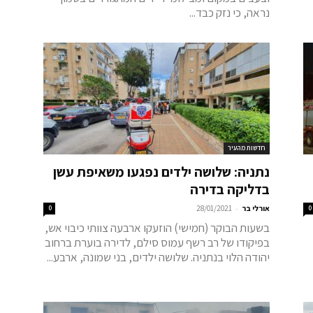
נראה, כי נזק כבד...
חדשות מהעיר
נתניה: שלושה ילדים נפגעו משאיפת עשן
בדליקה בדירה
-
0
אורלי בר
28/01/2021
0
בשעות הבוקר (חמישי) הוזעקו ארבעה צוותי כיבוי אש,
בפיקודו של רב רשף עמוס סילם, לדירה בוערת ברחוב
יהודה הלוי בנתניה. שלושה ילדים, בני שמונה, ארבע...