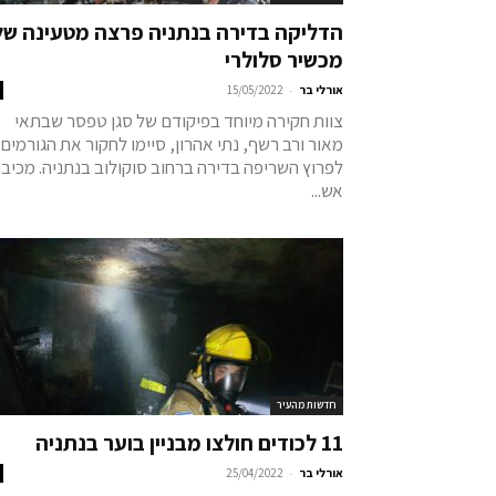
הדליקה בדירה בנתניה פרצה מטעינה של
מכשיר סלולרי
-
אורלי בר
15/05/2022
צוות חקירה מיוחד בפיקודם של סגן טפסר שבתאי
מאור ורב רשף, נתי אהרון, סיימו לחקור את הגורמים
לפרוץ השריפה בדירה ברחוב סוקולוב בנתניה. מכיבו
אש...
חדשות מהעיר
11 לכודים חולצו מבניין בוער בנתניה
-
אורלי בר
25/04/2022