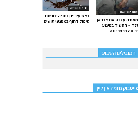
בריאות וסביבה
שות ישובי השרון
ראש עיריית נתניה דורשת
שטרה עצרה את ארכאן
טיפול דחוף במפגע יתושים
ד – החשוד בפיגוע
יסה בכפר יונה
המובילים השבוע
ייסבוק נתניה און ליין