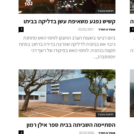
חדשות מהעיר
ה
קשיש נפגע משאיפת עשן בדליקה בביתו
-
0
אופירה חסיד
02/02/2017
0
ביום רביעי בשעות הערב הוזעקו לוחמי האש מתחנת
כיבוי אש בנתניה לדליקה שפרצה בדירה ברחוב בפתח
ה
תקווה בנתניה. לוחמי האש בפיקודו של רשף דני
יוספסברג,...
חדשות מהעיר
הסתיימה השביתה בבית ספר אילן רמון
-
אופירה חסיד
20/10/2016
0