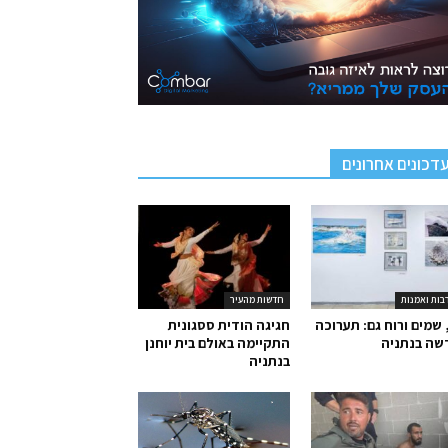
דכונים אחרונים
בות ואמנות
חדשות מהעיר
 שמים ורוח גם: תערוכה
חגיגה הודית ססגונית
שה בנתניה
התקיימה באולם בית יוחנן
בנתניה