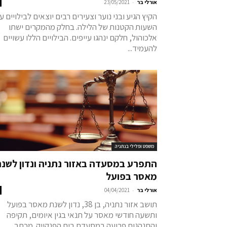
-
אורלי בר
23/05/2021
הקיץ הגיע ובני נוער וצעירים רבים יוצאים לבילויים ע
השעות הקטנות של הלילה. בחלק מהמקרים ישתו
אלכוהול, חלקם ינהגו עייפים. הבילויים הללו עשויים
להעמיד...
משפט ופלילי בנתניה
התפרע במסעדה באזור נתניה ונדון לשנ
מאסר בפועל
-
אורלי בר
04/04/2021
תושב אזור נתניה, בן 38, נדון לשנת מאסר בפועל
ותשעה חודשי מאסר על תנאי בגין איומים, תקיפה
והתנהגות פרועה במסעדת בית הפנקייק. מכתב