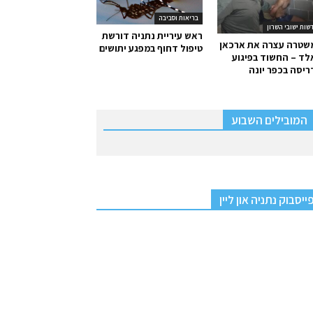
בריאות וסביבה
שות ישובי השרון
ראש עיריית נתניה דורשת
שטרה עצרה את ארכאן
טיפול דחוף במפגע יתושים
ד – החשוד בפיגוע
יסה בכפר יונה
המובילים השבוע
ייסבוק נתניה און ליין