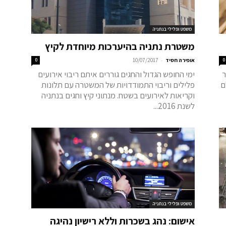
משפט ופלילי בנתניה
משטרת נתניה בהיערכות מיוחדת לקיץ
-
0
אופירה חסיד
10/07/2017
0
ר
ימי החופש הגדול והחגים גוררים איתם ריבוי אירועים
ם, אולם
פלילים וריבוי התמודדויות של המשטרה עם תלונות
וקריאות לאירועים בשטח. מנתוני קיץ וחגים בנתניה
לשנת 2016...
משפט ופלילי בנתניה
אישום: נהג בשכרות וללא רישיון נהיגה