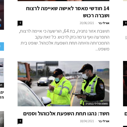
14 חודשי מאסר לאישה שאיימה לרצוח
ושברה רכוש
-
0
אורלי בר
20/06/2021
0
תושבת אזור נתניה, בת 64, הורשעה כי איימה לרצוח,
התפרעה ואף גרמה נזק לרכוש. כל זאת עקב
התמכרותה והיותה תחת השפעת אלכוהול. שופט בית
ע
משפט...
תר
ים,
חד
משפט ופלילי בנתניה
ם
חשד: נהגו תחת השפעת אלכוהול וסמים
-
אורלי בר
18/04/2021
0