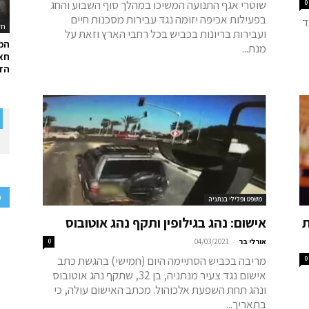
שוטרי אגף התנועה המשיכו במהלך סוף השבוע והחג
0
בפעילות אכיפה יזומה נגד עבירות מסכנות חיים
ד
חד
ועבירות בריונות בכביש בכל רחבי הארץ וזאת על
המ
מנת...
חאל
הדר
פ
משפט ופלילי בנתניה
ת
אישום: נהג בגילופין ותקף נהג אוטובוס
-
אורלי בר
04/03/2021
0
מריבה בכביש הסתיימה היום (חמישי) בהגשת כתב
0
אישום נגד צעיר מנתניה, בן 32, שתקף נהג אוטובוס
ונהג תחת השפעת אלכוהול. מכתב האישום עולה, כי
בתאריך...