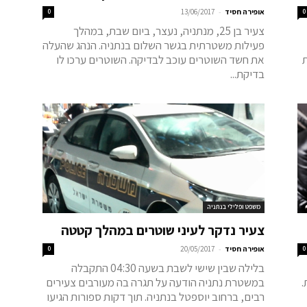
-
0
אופירה חסיד
13/06/2017
0
צעיר בן 25, מנתניה, נעצר, ביום שבת, במהלך
פעילות משטרתית בגשר השלום בנתניה. הנהג שהעלה
את חשד השוטרים עוכב לבדיקה. השוטרים ערכו לו
בדיקת...
משפט ופלילי בנתניה
צעיר נדקר לעיני שוטרים במהלך קטטה
-
0
אופירה חסיד
20/05/2017
0
בלילה שבין שישי לשבת בשעה 04:30 התקבלה
פות.
במשטרת נתניה הודעה על תגרה בה מעורבים צעירים
רבים, ברחוב יוספטל בנתניה. תוך דקות ספורות הגיעו