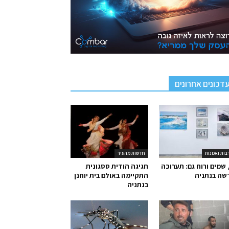
דכונים אחרונים
בות ואמנות
חדשות מהעיר
 שמים ורוח גם: תערוכה
חגיגה הודית ססגונית
שה בנתניה
התקיימה באולם בית יוחנן
בנתניה