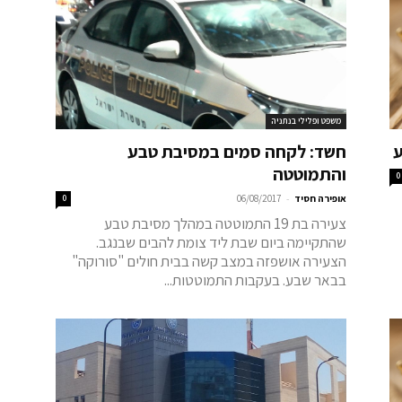
משפט ופלילי בנתניה
ע
חשד: לקחה סמים במסיבת טבע
והתמוטטה
0
-
אופירה חסיד
06/08/2017
0
צעירה בת 19 התמוטטה במהלך מסיבת טבע
שהתקיימה ביום שבת ליד צומת להבים שבנגב.
הצעירה אושפזה במצב קשה בבית חולים "סורוקה"
בבאר שבע. בעקבות התמוטטות...