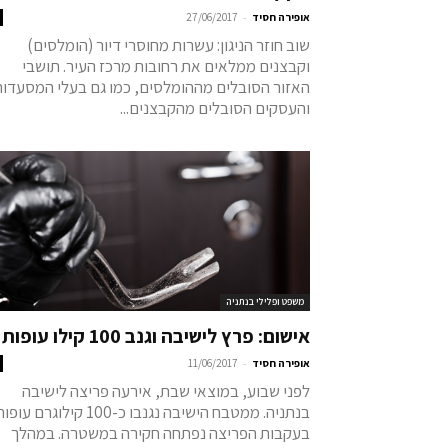
-
אופירה חסיד
27/06/2017
שוב חוזר הניגון: עשרות מחוסרי דיור (הומלסים)
וקבצנים ממלאים את רחובות מרכז העיר. תושבי
האזור הסובלים מההומלסים, כמו גם בעלי המסעדות
והעסקים הסובלים מהקבצנים...
משפט ופלילי בנתניה
אישום: פרץ לישיבה וגנב 100 קילו עופות
-
אופירה חסיד
11/06/2017
לפני שבוע, במוצאי שבת, אירעה פריצה לישיבה
בנתניה. ממטבח הישיבה נגנבו כ-100 קילוגרם עו
בעקבות הפריצה נפתחה חקירה במשטרה. במהלך