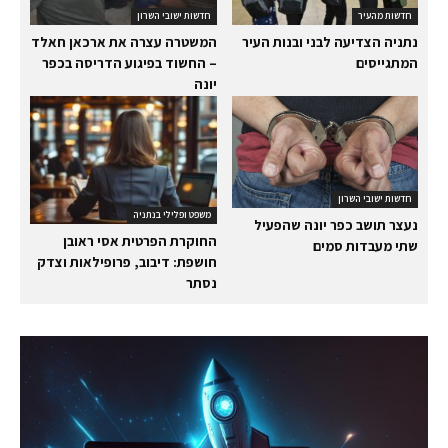
חדשות מהעיר
חדשות ישובי השרון
נתניה הצדיעה לבני ובנות העיר
המשטרה עצרה את ארכאן חאלד
המתגייסים
– החשוד בפיגוע הדריסה בכפר
יונה
חדשות ישובי השרון
משפט ופלילי בנתניה
נעצר תושב כפר יונה שהפעיל
החוקרת הפרטית אסי ראובן
שתי מעבדות סמים
חושפת: דיבוב, פרופילאות וצדק
נסתר