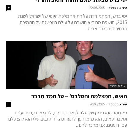
-
שיר אוסטפלד
22/05/2015
0
יטי ברש, המתמודדת על התואר מלכת היופי של ישראל לשנת
2015, חושפת מה היא חושבת על עולם היופי. גם על התמיכה
בבחירותיה מצד אביה...
אנשים וחברה
האיש, המצלמה והסלבס' – טל חמד מדבר
-
שיר אוסטפלד
20/05/2015
3
טל חמד הוא פריק של סלבס'. את תחביבו, להצטלם עם ידוענים
וסלבריטאים, הוא מזמן הפך לתערוכה. "התחביב שלי הוא להצטלם
עם ידוענים. אני מחכה להם...