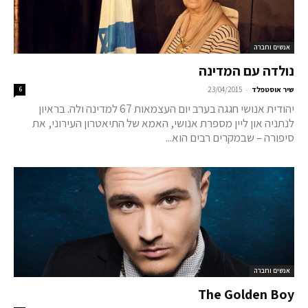
אנשים וחברה
נולדה עם המדינה
-
שיר אוסטפלד
23/04/2015
6
יהודית אנושי חגגה בערב יום העצמאות 67 למדינה ולה. בראיון
לנתניה און ליין מספרת אנושי, האמא של התיאטרון העירוני, את
סיפורה – שבמקרים רבים הוא...
אנשים וחברה
The Golden Boy