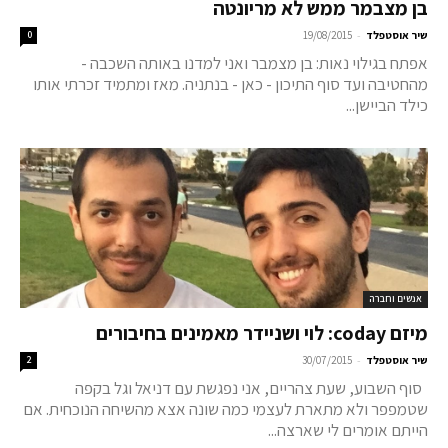
בן מצבמר ממש לא מריונטה
-
שיר אוסטפלד
19/08/2015
0
אפתח בגילוי נאות: בן מצמבר ואני למדנו באותה השכבה -
מהחטיבה ועד סוף התיכון - כאן - בנתניה. מאז ומתמיד זכרתי אותו
כילד הביישן...
אנשים וחברה
מיזם coday: לוי ושניידר מאמינים בחיבורים
-
שיר אוסטפלד
30/07/2015
2
סוף השבוע, שעת צהריים, אני נפגשת עם דניאל וגל בקפה
שטמפפר ולא מתארת לעצמי כמה שונה אצא מהשיחה הנוכחית. אם
הייתם אומרים לי שארצה...