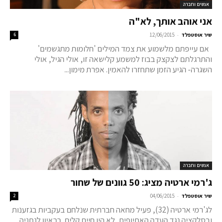
אנשים וחברה
אני אוהב אותך, לא"ה
-
שיר אוסטפלד
12/06/2015
6
אם עייפתם מלשמוע את צמד המילים 'חלומות מתגשמים'
והתרגלתם לצקצק בבוז למשמע קלישאה זו, אולי הגיל, אולי
השגרה- הגיע הזמן שתחזרו להאמין. אפרת מימון...
אנשים וחברה
ג'רמי ארטיה מציג: 50 גוונים של שחור
-
שיר אוסטפלד
04/06/2015
2
לג'רמי ארטיה (32), פעיל מחאה חברתית שנלחם בעקביות בגזענות
ובסלקציה נגד העדה האתיופית, לא היו חיים קלים. בראיון לנתניה