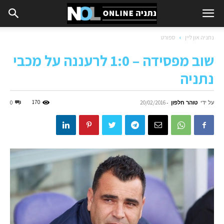
נתניה און ליין
ספורט
שוב מפסידה – 1:0 לרעננה על מכבי
נתניה
על ידי
טוהר חלפון
-
170
0
20/02/2016