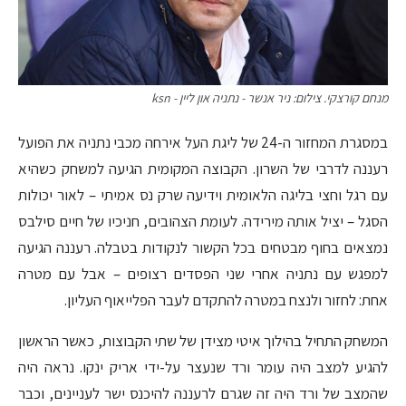
מנחם קורצקי. צילום: ניר אנשר - נתניה און ליין - ksn
במסגרת המחזור ה-24 של ליגת העל אירחה מכבי נתניה את הפועל
רעננה לדרבי של השרון. הקבוצה המקומית הגיעה למשחק כשהיא
עם רגל וחצי בליגה הלאומית וידיעה שרק נס אמיתי – לאור יכולות
הסגל – יציל אותה מירידה. לעומת הצהובים, חניכיו של חיים סילבס
נמצאים בחוף מבטחים בכל הקשור לנקודות בטבלה. רעננה הגיעה
למפגש עם נתניה אחרי שני הפסדים רצופים – אבל עם מטרה
אחת: לחזור ולנצח במטרה להתקדם לעבר הפלייאוף העליון.
המשחק התחיל בהילוך איטי מצידן של שתי הקבוצות, כאשר הראשון
להגיע למצב היה עומר ורד שנעצר על-ידי אריק ינקו. נראה היה
שהמצב של ורד היה זה שגרם לרעננה להיכנס ישר לעניינים, וכבר