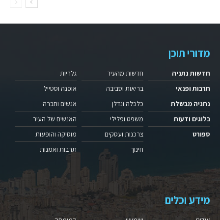
מדורי תוכן
חדשות נתניה
חדשות מהעיר
גלריות
תרבות ופנאי
בריאות וסביבה
אופנה וסטייל
נתניה מבשלת
כלכלה ונדלן
אנשים וחברה
בלוגים ודעות
משפט ופלילי
האנשים של העיר
ספורט
צרכנות ועסקים
מוסיקה והופעות
חינוך
תרבות ואמנות
מידע וכלים
אודות
שימושי
המומחה