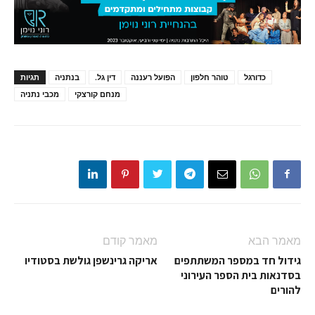
כדורגל
טוהר חלפון
הפועל רעננה
דין גל.
בנתניה
תגיות
מנחם קורצקי
מכבי נתניה
מאמר הבא
מאמר קודם
גידול חד במספר המשתתפים
אריקה גרינשפן גולשת בסטודיו
בסדנאות בית הספר העירוני
להורים