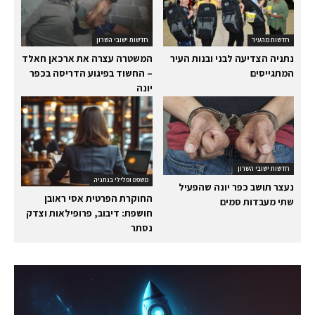
חדשות מהעיר
חדשות ישובי השרון
נתניה הצדיעה לבני ובנות העיר
המשטרה עצרה את ארכאן חאלד
המתגייסים
– החשוד בפיגוע הדריסה בכפר
יונה
חדשות ישובי השרון
משפט ופלילי בנתניה
נעצר תושב כפר יונה שהפעיל
החוקרת הפרטית אסי ראובן
שתי מעבדות סמים
חושפת: דיבוב, פרופילאות וצדק
נסתר