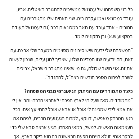
כל בני משפחתו של עמנואל ממשיכים להתגורר באיטליה. אביו,
עובד כמכונאי ואמו עקרת בית. שני האחים שלו מתגוררים עם
ההורים – אחד עובד עם האב במכונאות רכב (גם לעמנואל תעודה
במקצוע ש.א) ובן הזקונים לומד.
"המשפחה שלי ידעה שיש סיכונים מסוימים במעבר שלי ארצה. עם
זאת, הם יודעים שזו המדינה שלנו, שצריך להגן עליה, שנכון לעשות
את זה. אני חושב שכולם, גם מי שאינו מתגורר בישראל, צריכים
לשרת לפחות מספר חודשים בצה"ל, להתנדב".
כיצד מתמודדים עם הניתוק הגיאוגרפי מבני המשפחה?
"מתמודדים. מאז שעליתי לארץ הפכתי לאחראי הרבה יותר. אין לי
את אמא לידי שמכינה לי אוכל או אבא שאוכל להתייעץ איתו בכל
רגע. המרחק מאפשר, דווקא, למרות הגעגועים הרבים, לפתח את
העצמאות האישית. למשל, במאי האחרון הגיע ארצה סבא שלי כדי
לבקר אותי. זו לא הייתה הפעם הראשונה בה הוא ביקר בארץ, אך