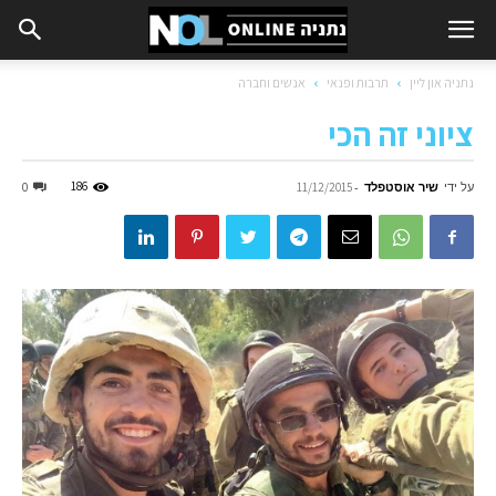
נתניה און ליין
תרבות ופנאי
אנשים וחברה
ציוני זה הכי
על ידי
שיר אוסטפלד
-
186
0
11/12/2015