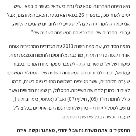
היא הייתה האחרונה. סבא שלי נחת בישראל בעשרים במאי. שיש
ימים לאחר מכן, בתאריך 26 במאי הוא נפטר. הכאב הוא עצום, אבל
אני יכול רק לומר תודה לצה"ל שסייע לי ולחברים שהגיעו להלוויה.
עבורי, החברים שלי מהצבא הם המשפחה השנייה שלי".
הנפה הסדירה, שהוקמה בשנת 2013 עת הגדודים המרכיבים אותה
אוחדו לנפה סדירה אחת, מורכבת מלוחמים ולוחמות ונמצאת תחת
פיקודו של אל"מ יאיר ברקת – לשעבר מפקד מחוז המרכז. בעבור
עמנואל, חבריו לגדודים הם המשפחה השנייה שלו. המסלול המשותף
שעברו הלוחמים, אשר מגויסים בשלושה מחזורי גיוס בשנה, תרמו
לאיחוד וכמובן לתחושת השייכות. המסלול, בן שמונה חודשים ואשר
כולל לוחמת חי"ר (05), חילוץ (07) ואב"כ (אטומי, כימי וביולוגי),
נחשב למסלול ייחודי – כיוון שלוחמי הנפה הם היחידים בכל צה"ל
שעברו הכשרה בכל שלושת התחומים.
התפקיד בו אתה משרת נחשב לייחודי, מאתגר וקשה. איזה