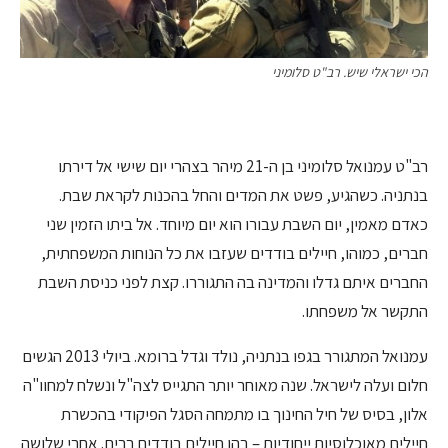
הכי ישראלי שיש. רב"ט סלומיני
רב"ט עמנואל סלומיני בן ה-21 מיהר בצהרי יום שישי אל דירתו
בנתניה. כשהגיע, פשט את המדים והחל בהכנות לקראת שבת.
כאדם מאמין, יום השבת עבורו הוא יום מיוחד. אל ביתו הזמין שני
חברים, כמוהו, חיילים בודדים שעזבו את כל הנוחות המשפחתית,
החברים איתם גדלו והמדינה בה התגוררו. קצת לפני כניסת השבת
התקשר אל משפחתו.
עמנואל המתגורר בגפו בנתניה, נולד וגדל ברומא. ביולי 2013 הגשים
חלום ועלה לישראל. שנה מאוחר יותר התגייס לצה"ל ונשלח למחוו"ה
אלון, בסיס של חיל החינוך בו מתמחה הסגל הפיקודי בהכשרת
חיילים מאוכלוסיות ייחודיות – בהן חיילים בודדים רבים. אחרי שלושה