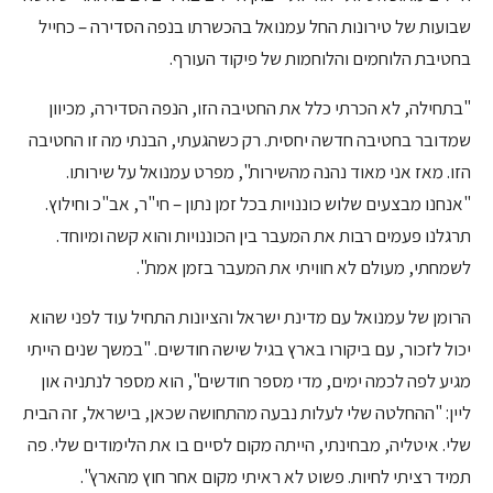
שבועות של טירונות החל עמנואל בהכשרתו בנפה הסדירה – כחייל
בחטיבת הלוחמים והלוחמות של פיקוד העורף.
"בתחילה, לא הכרתי כלל את החטיבה הזו, הנפה הסדירה, מכיוון
שמדובר בחטיבה חדשה יחסית. רק כשהגעתי, הבנתי מה זו החטיבה
הזו. מאז אני מאוד נהנה מהשירות", מפרט עמנואל על שירותו.
"אנחנו מבצעים שלוש כוננויות בכל זמן נתון – חי"ר, אב"כ וחילוץ.
תרגלנו פעמים רבות את המעבר בין הכוננויות והוא קשה ומיוחד.
לשמחתי, מעולם לא חוויתי את המעבר בזמן אמת".
הרומן של עמנואל עם מדינת ישראל והציונות התחיל עוד לפני שהוא
יכול לזכור, עם ביקורו בארץ בגיל שישה חודשים. "במשך שנים הייתי
מגיע לפה לכמה ימים, מדי מספר חודשים", הוא מספר לנתניה און
ליין: "ההחלטה שלי לעלות נבעה מהתחושה שכאן, בישראל, זה הבית
שלי. איטליה, מבחינתי, הייתה מקום לסיים בו את הלימודים שלי. פה
תמיד רציתי לחיות. פשוט לא ראיתי מקום אחר חוץ מהארץ".