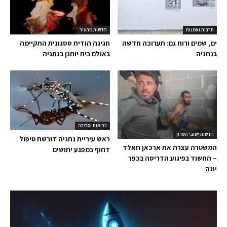
תרבות ואמנות
חדשות מהעיר
ים, שמים ורוח גם: תערוכה חדשה
חגיגה הודית ססגונית התקיימה
בנתניה
באולם בית יוחנן בנתניה
בריאות וסביבה
חדשות ישובי השרון
ראש עיריית נתניה דורשת טיפול
המשטרה עצרה את ארכאן חאלד
דחוף במפגע יתושים
– החשוד בפיגוע הדריסה בכפר
יונה