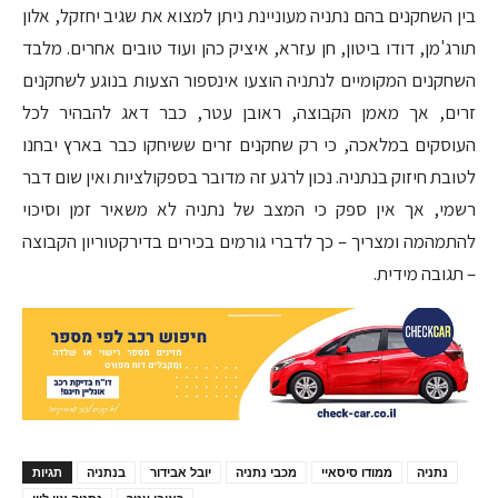
בין השחקנים בהם נתניה מעוניינת ניתן למצוא את שגיב יחזקל, אלון
תורג'מן, דודו ביטון, חן עזרא, איציק כהן ועוד טובים אחרים. מלבד
השחקנים המקומיים לנתניה הוצעו אינספור הצעות בנוגע לשחקנים
זרים, אך מאמן הקבוצה, ראובן עטר, כבר דאג להבהיר לכל
העוסקים במלאכה, כי רק שחקנים זרים ששיחקו כבר בארץ יבחנו
לטובת חיזוק בנתניה. נכון לרגע זה מדובר בספקולציות ואין שום דבר
רשמי, אך אין ספק כי המצב של נתניה לא משאיר זמן וסיכוי
להתמהמה ומצריך – כך לדברי גורמים בכירים בדירקטוריון הקבוצה
– תגובה מידית.
נתניה
ממודו סיסאיי
מכבי נתניה
יובל אבידור
בנתניה
תגיות