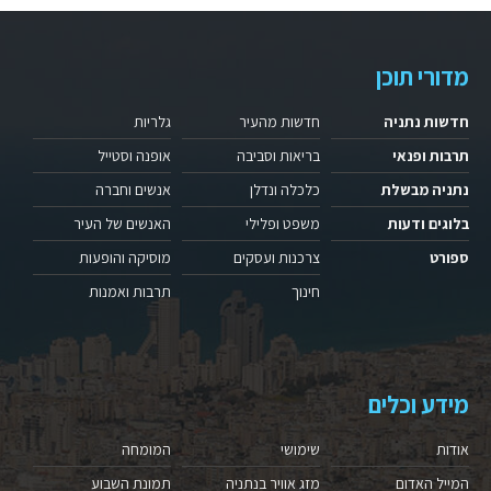
מדורי תוכן
חדשות נתניה
חדשות מהעיר
גלריות
תרבות ופנאי
בריאות וסביבה
אופנה וסטייל
נתניה מבשלת
כלכלה ונדלן
אנשים וחברה
בלוגים ודעות
משפט ופלילי
האנשים של העיר
ספורט
צרכנות ועסקים
מוסיקה והופעות
חינוך
תרבות ואמנות
מידע וכלים
אודות
שימושי
המומחה
המייל האדום
מזג אוויר בנתניה
תמונת השבוע