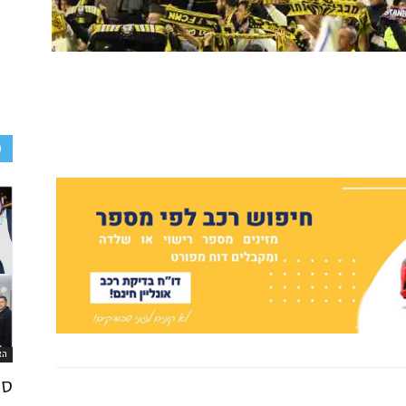
D
הא
סו