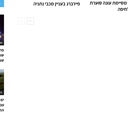
S
 מסיימת עונה סוערת
פיירברג בעניין מכבי נתניה
חיפה
מש
פרש
שוח
שנ
חד
טבי
הר