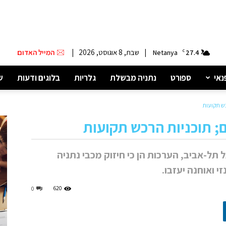
|
שבת, 8 אוגוסט, 2026
|
המייל האדום
Netanya
C
27.4
נאי
ספורט
נתניה מבשלת
גלריות
בלוגים ודעות
ש
כש תקועות
; תוכניות הרכש תקועות
ל-אביב, הערכות הן כי חיזוק מכבי נתניה
 ואוחנה יעזבו.
620
0