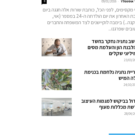
-
 אוסטפלד
09/01/2016
0
 מקסימים, לפני הכל, כותבת שורות אלה חגגה ביום
שבת האחרון את יום הולדתה ה-24 במספר (אוי,
נה...) בימבה לוקיישנים לצד המשפחה והחברים
בים שפרגנו...
שב נתניה נחקר בחשד
לבנת הון והעלמת מסים
יליוני שקלים
23/03/2
ריית נתניה נלחמת בכנימת
ה המיש
24/10/2
דול בביקוש למגמות העיצוב
שת מכללות מעוף
28/04/2