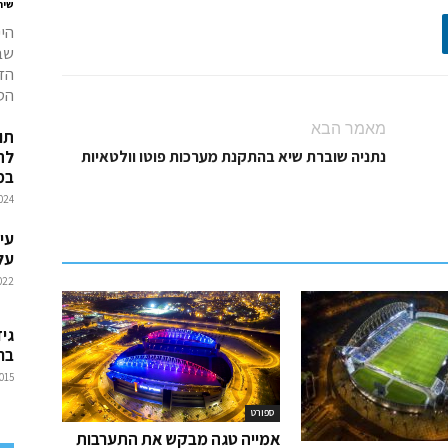
שיר
היי
הזק
הטו
מאמר הבא
תו
לה
נתניה שוברת שיא בהתקנת מערכות פוטו וולטאיות
במ
024
עי
על
022
גי
בר
015
ספורט
אמייה טגה מבקש את התערבות