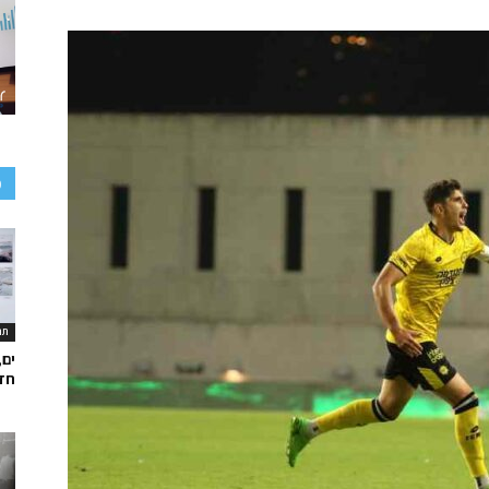
כ
תר
ים,
חד