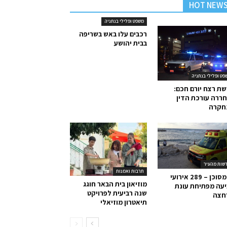
HOT NEW
משפט ופלילי בנתניה
רכבים עלו באש בשריפה
בבית יהושע
פט ופלילי בנתניה
ת רצח יורם חכם:
ררה עורכת הדין
חקרה
שות מהעיר
תרבות ואמנות
ים מסוכן – 289 אירועי
מוזיאון בית הבאר חוגג
עה מפתיחת עונת
שנה רביעית לפרויקט
חצה
תיאטרון מוזיאלי