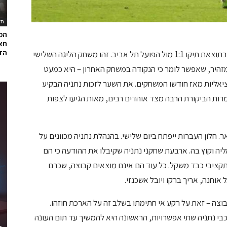
חד
המ
חאל
הדר
מכבי נתניה סיימה את המשחק האחרון לשנת 2022 בתוצאת תיקו 1:1 מול הפועל תל אביב. זהו משחק הליגה השלישי
מזהיר, שאפשר לומר כי הנקודה במשחק האחרון – היא כמעט
ציאליות מאז חודשו המשחקים. את השער לזכות נתניה הבקיע
רות הביקורת הרבה מצד אוהדים רבים, מאות הגיעו לצפות
ר. חלון העברות ייפתח ביום שלישי. בהנהלת נתניה מכוונים על
ליה וקוץ בה. ארבעת שחקני נתניה שקיבלו את ההודעה כי הם
 תקציבי כבד משקל. כל עוד הם אינם מוצאים קבוצה, שכרם
וחנה, אריך ברקו ויובל אשכנזי.
וצה – זאת על רקע אי חתימתו בשלב זה על הארכת חוזהו.
כבי נתניה שתי אפשרויות, הראשונה היא להמשיך עד תום העונה