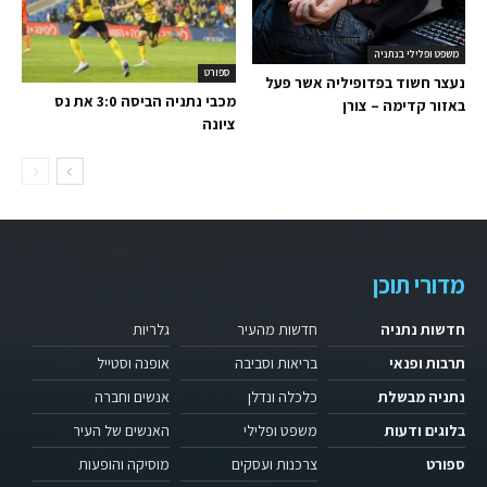
משפט ופלילי בנתניה
ספורט
נעצר חשוד בפדופיליה אשר פעל
מכבי נתניה הביסה 3:0 את נס
באזור קדימה – צורן
ציונה
מדורי תוכן
חדשות נתניה
חדשות מהעיר
גלריות
תרבות ופנאי
בריאות וסביבה
אופנה וסטייל
נתניה מבשלת
כלכלה ונדלן
אנשים וחברה
בלוגים ודעות
משפט ופלילי
האנשים של העיר
ספורט
צרכנות ועסקים
מוסיקה והופעות