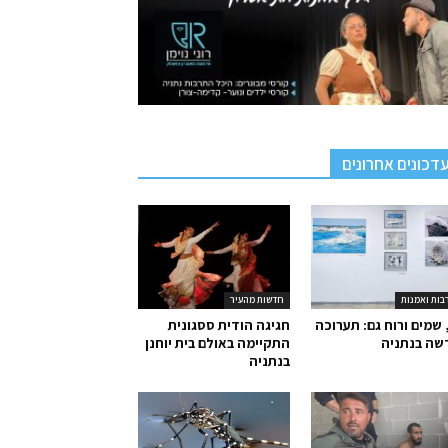
דכונים אחרונים
בות ואמנות
חדשות מהעיר
 שמים ורוח גם: תערוכה
חגיגה הודית ססגונית
שה בנתניה
התקיימה באולם בית יוחנן
בנתניה