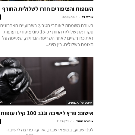
העופות והציפורים חזרו לשלולית החורף
-
אורלי בר
26/01/2022
בשורה משמחת לאוהבי הטבע: בשבועיים האחרונים
פקדו את שלולית החורף כ-15 סוגי ציפורים ועופות.
זאת כחודשיים לאחר השריפה הגדולה, שאיימה על
הצומח בשלולית. בין מיני...
משפט ופלילי בנתניה
אישום: פרץ לישיבה וגנב 100 קילו עופות
-
אופירה חסיד
11/06/2017
לפני שבוע, במוצאי שבת, אירעה פריצה לישיבה