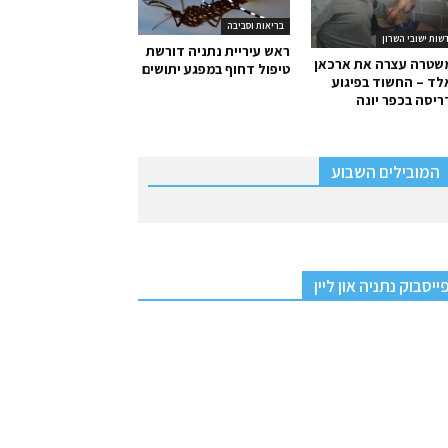
בריאות וסביבה
שות ישובי השרון
ראש עיריית נתניה דורשת
שטרה עצרה את ארכאן
טיפול דחוף במפגע יתושים
ד – החשוד בפיגוע
יסה בכפר יונה
המובילים השבוע
ייסבוק נתניה און ליין