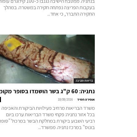
בנתניה. ממטבח הישיבה נגנבו כ-100 קילוגרם עו
בעקבות הפריצה נפתחה חקירה במשטרה. במהלך
החקירה התברר, כי אחד...
בריאות וסביבה
נתניה: 60 ק"ג בשר הושמדו בסופר מקומי
-
אופירה חסיד
18/08/2016
משרד הבריאות מרחיב פעילויות הביקורת והאכיפה
בכל אזור נתניה: פקחי משרד הבריאות ערכו ביום
רביעי השבוע ביקורת במחלקת הבשר במרכול "סופר
בונוס" במרכז נתניה. ממשרד...