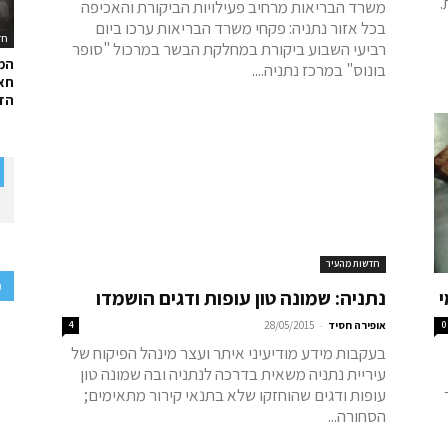
פות.
משרד הבריאות מרחיב פעילויות הביקורת והאכיפה
בכל אזור נתניה: פקחי משרד הבריאות ערכו ביום
חד
רביעי השבוע ביקורת במחלקת הבשר במרכול "סופר
המ
בונוס" במרכז נתניה....
חאל
הדר
חדשות מהעיר
פ
נתניה: שמונה טון עופות ודגים הושמדו
-
0
אופירה חסיד
28/05/2015
4
בעקבות מידע מודיעיני איתר ועצר מינהל הפיקוח של
עיריית נתניה משאית בדרכה לנתניה ובה שמונה טון
עופות ודגים שהוחזקו שלא בתנאי קירור מתאימים;
הסחורה...