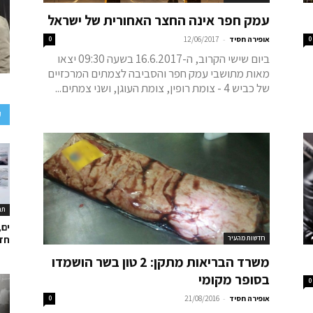
עמק חפר אינה החצר האחורית של ישראל
-
0
אופירה חסיד
12/06/2017
0
ביום שישי הקרוב, ה-16.6.2017 בשעה 09:30 יצאו
מאות מתושבי עמק חפר והסביבה לצמתים המרכזיים
של כביש 4 - צומת רופין, צומת העוגן, ושני צמתים...
ע
תר
ים,
חדשות מהעיר
חד
משרד הבריאות מתקן: 2 טון בשר הושמדו
בסופר מקומי
0
-
אופירה חסיד
21/08/2016
0