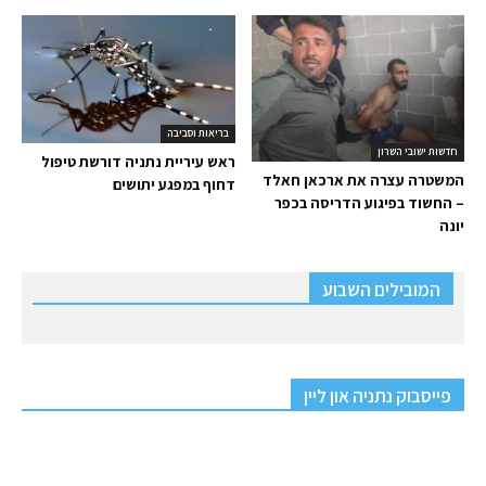
בריאות וסביבה
חדשות ישובי השרון
ראש עיריית נתניה דורשת טיפול
המשטרה עצרה את ארכאן חאלד
דחוף במפגע יתושים
– החשוד בפיגוע הדריסה בכפר
יונה
המובילים השבוע
פייסבוק נתניה און ליין