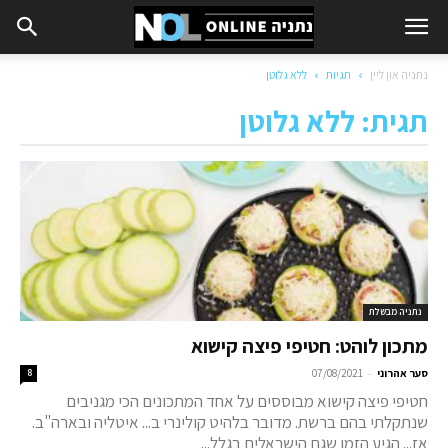
נתניה און ליין
תגיות
ללא גלוטן
תגית: ללא גלוטן
נתניה מבשלת
מתכון לוהט: חטיפי פיצה קישוא
-
סער אהרוני
07/08/2021
8
חטיפי פיצה קישוא מבוססים על אחד המתכונים הכי מגניבים
שנתקלתי בהם ברשת. מדובר בלהיט קולינרי ב... איטליה ובארה"ב.
אז... הגיע הזמן שגם הישראלים בגלל...