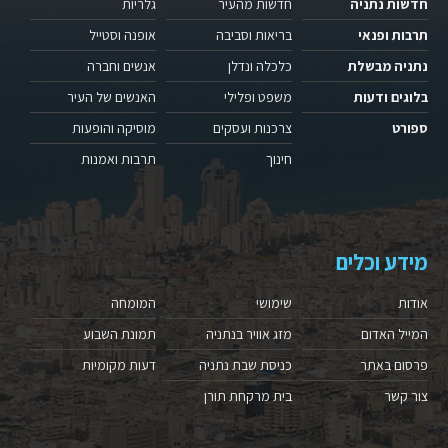
חדשות נתניה
חדשות מהעיר
גלריות
תרבות ופנאי
בריאות וסביבה
אופנה וסטייל
נתניה מבשלת
כלכלה ונדלן
אנשים וחברה
בלוגים ודעות
משפט ופלילי
האנשים של העיר
ספורט
צרכנות ועסקים
מוסיקה והופעות
חינוך
תרבות ואמנות
מידע וכלים
אודות
שימושי
המומחה
המייל האדום
מזג אוויר בנתניה
תמונת השבוע
פרסום באתר
כניסת שבת נתניה
דעות מקומיות
צור קשר
בית מרקחת תורן