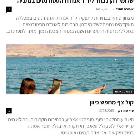
שלומי דהן נבחר ליו"ר אגודת הסטודנטים בנתניה
-
אופירה חסיד
14/12/2015
0
ניצחון סוחף בבחירות לתפקיד יו"ר אגודת הסטודנטים במכללה
האקדמית נתניה לשלומי דהן. הבחירות לאגודת הסטודנטים
במכללת נתניה התאפיינו השנה באחוז הצבעה נמוך מאד. למערכת...
דעות מקומיות
קול צף מחפש כיוון
-
עדי שמידק
13/03/2015
1
השבוע החלטתי סוף-סוף למי אצביע בבחירות הקרובות. וזה לא היה
טריוויאלי. לא בגלל שאיבדתי תקווה או בגלל חוסר אמונה
בפוליטיקאים. אני אדם תמים ואופטימי...