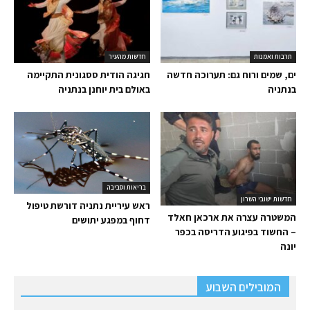
תרבות ואמנות
חדשות מהעיר
ים, שמים ורוח גם: תערוכה חדשה
חגיגה הודית ססגונית התקיימה
בנתניה
באולם בית יוחנן בנתניה
בריאות וסביבה
חדשות ישובי השרון
ראש עיריית נתניה דורשת טיפול
המשטרה עצרה את ארכאן חאלד
דחוף במפגע יתושים
– החשוד בפיגוע הדריסה בכפר
יונה
המובילים השבוע