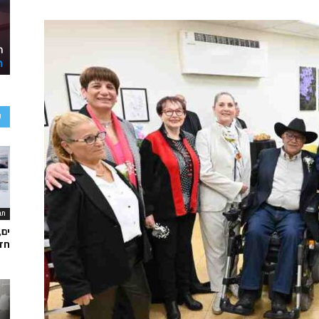
ע
תר
ים,
חד