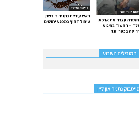
בריאות וסביבה
שות ישובי השרון
ראש עיריית נתניה דורשת
שטרה עצרה את ארכאן
טיפול דחוף במפגע יתושים
ד – החשוד בפיגוע
יסה בכפר יונה
המובילים השבוע
ייסבוק נתניה און ליין