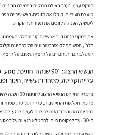
הטקס עצמו נערך באולם הכנסים בחטיבת הביניים "עת
מועצת העירייה, קיבלו את הזוכים. ראש עיריית כפר י
ליפשיץ, העניקה לזוכים את תעודות ההוקרה.
את הטקס הנחה ד"ר אבשלום קור ובחלקו האמנותי הו
הלב", המשותף לקונסרבטוריונים של כפר יונה וקלנס
המשלב חברות וחברים על הרצף ושאינם על הרצף.
הנשיא הרצוג: "90 שנה הן ח
עלייה וקליטה, מסחר ותעשייה, חינוך ופ
כפר יונה מהווה הזדמנות לכולכם לעצור לרגע. לה
ה-30' ועד למקומה כיום. להתמלא בגאווה על המסע הזה, ולא פחות מכך – על הישגיו".
ראש עיריית כפר יונה, שושי כחלון כידור הודתה לנשי