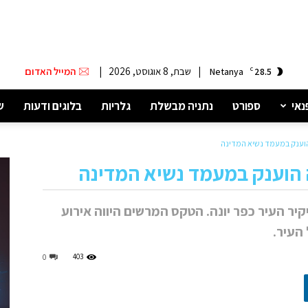
|
שבת, 8 אוגוסט, 2026
|
המייל האדום
Netanya
C
28.5
נאי
ספורט
נתניה מבשלת
גלריות
בלוגים ודעות
ש
ה הוענק במעמד נשיא המדינה
נה הוענק במעמד נשיא המדינה
יקיר העיר כפר יונה. הטקס המרשים היווה אירוע
403
0