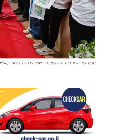
טקס יקיר העיר כפר יונה במעמד נשיא המדינה. צילום רן אליה