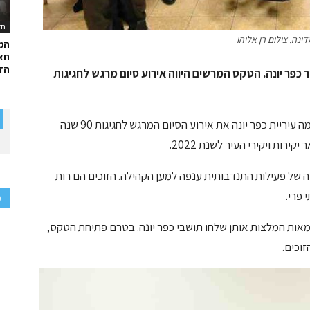
חד
ינה. צילום רן אליהו
המ
חאל
הדר
ר כפר יונה. הטקס המרשים היווה אירוע סיום מרגש לחגיגות
במעמד נשיא המדינה יצחק הרצוג ורעייתו מיכל, קיימה עיריית כפר יונה את אירוע הסיום המרגש לחגיגות 90 שנה
רות ויקירי העיר לשנת 2022.
וה של פעילות התנדבותית ענפה למען הקהילה. הזוכים הם רות
 פרי.
פ
 מאות המלצות אותן שלחו תושבי כפר יונה. בטרם פתיחת הטקס,
זוכים.