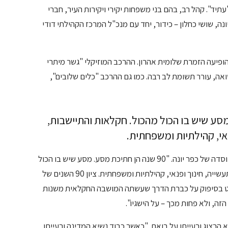
יד". קהל רב, בהם בני משפחות יקירי ויקירות העיר, חברי
ונה, שושי כחלון – כידור, יחד עם מנכ"ל המרכז הקהילתי דודי
פיעה הזמרת שלומית אהרון. ההרכב המוזיקלי "גשר מיתרי
ואה, עורר תשומת לב רבה. כמו גם ההרכב "כלים שלובים",
תיכת מסע. מסע שיש בו הכול מהכול. חקלאות והתיישבות,
נאי, קהילתיות ומשפחתית.
בדבריו התייחס הנשיא הרצוג לחגיגות 90 השנה להיווסדה של כפר יונה. "90 שנה הן חתיכת מסע. מסע שיש בו הכול
מהכול. חקלאות והתיישבות, עלייה וקליטה, מסחר ותעשייה, חינוך ופנאי, קהילתיות ומשפחתית. ציון 90 השנים של
ביט בסיפוק על כברת הדרך שעשתה המושבה החקלאית משנות
א הרצוג ורעייתו על בואם. "כאשר כבוד נשיא המדינה ורעייתו