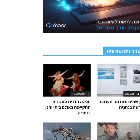
דכונים אחרונים
בות ואמנות
חדשות מהעיר
 שמים ורוח גם: תערוכה
חגיגה הודית ססגונית
שה בנתניה
התקיימה באולם בית יוחנן
בנתניה