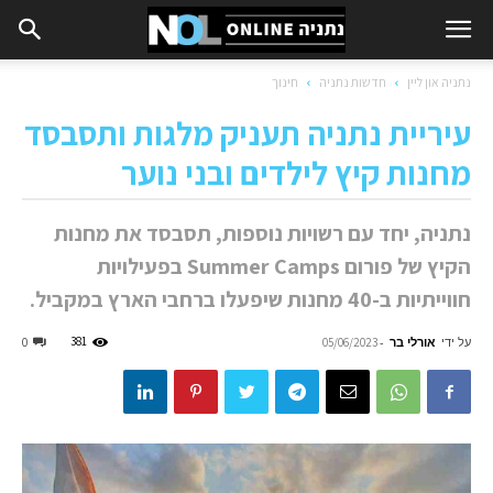
נתניה און ליין
חדשות נתניה
חינוך
עיריית נתניה תעניק מלגות ותסבסד
מחנות קיץ לילדים ובני נוער
נתניה, יחד עם רשויות נוספות, תסבסד את מחנות
הקיץ של פורום Summer Camps בפעילויות
חווייתיות ב-40 מחנות שיפעלו ברחבי הארץ במקביל.
על ידי
אורלי בר
-
381
0
05/06/2023