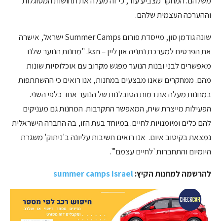
משלהם. המחקר מצביע עוד, כי זה מעלה את תחושות המסוגלות
וההערכה העצמית שלהם.
שונה גודמן סון, מייסדת פורום Summer Camps ישראל, אישרה
את הפרטים למערכת נתניה און ליין – ksn. "מחנות הנוער שלנו
מאפשרים לבני ובנות הנוער מפגש מקרוב עם אוכלוסיות שונות
מהם. ממחקרים שאנו מבצעים במחנות, אנו רואים כי ההשתתפות
במחנות מעלה את רמות הסובלנות של הנוער אחד כלפי השני.
הפעילות מייצרת שיח, המאפשר התקרבות. המחנות גם מעניקים
להם כלים ומיומנויות לחיים. במיוחד בעת הזו, בה החברה הישראלית
נמצאת בקיטוב איום. אנו רואים חשיבות עליונה ב'ניתוק' משגרת
היומיום והתחברות 'לחיים עצמם'".
להרשמה למחנות הקיץ:
summer camps israel