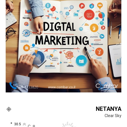
NETANYA
Clear Sky
°
30.5
C