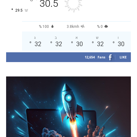
°
30.5
°
29.5
100 %
3.8kmh
0 %
ו
ש
א
ב
ג
°
32
°
32
°
30
°
32
°
30
12,654
Fans
LIKE