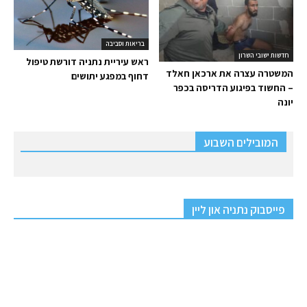
בריאות וסביבה
חדשות ישובי השרון
ראש עיריית נתניה דורשת טיפול
המשטרה עצרה את ארכאן חאלד
דחוף במפגע יתושים
– החשוד בפיגוע הדריסה בכפר
יונה
המובילים השבוע
פייסבוק נתניה און ליין