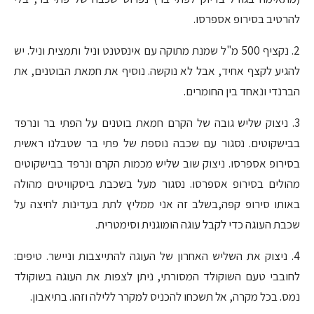
להרטיב בסירופ אספרסו.
2. נקציף 500 מ"ל שמנת מתוקה עם אינסטנט וניל ותמצית וניל. יש
להגיע לקצף אחיד, אבל לא נוקשה. נוסיף את חמאת הבוטנים, את
הברנדי ונאחד בין החומרים.
3. ניצוק שליש גובה של הקרם חמאת בוטנים על הפתי בר ונרפד
בבישקוטים. נסגור עם שכבה נוספת של פתי בר שטבלנו ראשית
בסירופ אספרסו. ניצוק שוב שליש מכמות הקרם ונרפד בבישקוטים
מהולים בסירופ אספרסו. נסגור מעל בשכבת ביסקוויטים מהולה
באותו סירופ קפה,בשלב זה אני ממליץ לתת בעדינות לחיצה על
שכבת העוגה כדי לקבל עוגה הומוגנית וסימטרית.
4. ניצוק את השליש האחרון של העוגה להתייצבות וניישר. טיפים:
לחובבי טעם השוקולד המסורתי, ניתן לצפות את העוגה בשוקולד
נמס. בכל מקרה, אל תשכחו להכניס למקרר ללילה וזהו. בתיאבון.