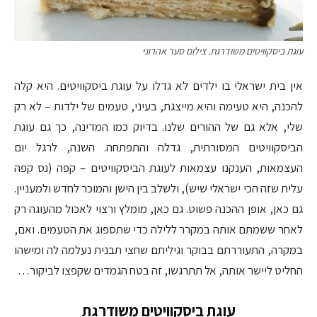
עוגת ביסקוויטים משודרגת. צילום סער אהרוני
אין בית ישראלי בו ילדים לא גדלו על עוגת ביסקוויטים. היא קלה
להכנה, היא טעימה והיא מייצגת, בעיני, טעמים של ילדות – לא רק
שלי, אלא גם של ההורים שלנו. בדיוק כמו המדינה, כך גם עוגת
הביסקוויטים המסורתית, גדלה והתפתחה. השנה, לרגל יום
העצמאות, הענקנו עצמאות לעוגת הביסקוויטים – קפה (נס קפה
עלית שזה הכי ישראלי שיש), ולשלב בין הישן והמוכר לחדש ולמעניין.
גם כאן, אופן ההכנה פשוט. גם כאן, מומלץ ורצוי לאכול מהעוגה רק
לאחר ששמתם אותה במקרר ללילה כדי שתספוג את הטעמים. ואם,
במקרה, התעוררתם בבוקר וגיליתם שחצי תבנית נעלמה לה ומישהו
החליט ליישר אותה, אל תתרגשו, זה בטח הגמדים שקפצו לביקור…
עוגת ביסקוויטים משודרגת