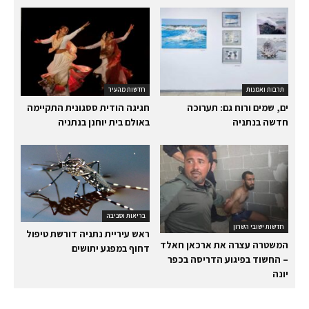
תרבות ואמנות
חדשות מהעיר
ים, שמים ורוח גם: תערוכה
חגיגה הודית ססגונית התקיימה
חדשה בנתניה
באולם בית יוחנן בנתניה
בריאות וסביבה
חדשות ישובי השרון
ראש עיריית נתניה דורשת טיפול
המשטרה עצרה את ארכאן חאלד
דחוף במפגע יתושים
– החשוד בפיגוע הדריסה בכפר
יונה