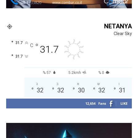
NETANYA
Clear Sky
°
31.7
°
C
31.7
°
31.7
57 %
5.2kmh
0 %
ו
ש
א
ב
ג
°
32
°
32
°
30
°
32
°
31
12,654
Fans
LIKE