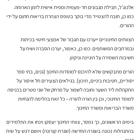
אלכוג'ל, חבילת מגבונים חד-פעמית ומפית אישית לזמן הארוחה.
כמו כן, חובה להצטייד מדי בוקר בטופס הצהרת בריאות חתום על ידי
ההורים.
הצוותים החינוכיים ייערכו עם תגבור של אמצעי חיטוי בכיתות
ובמרחבים המשותפים. כמו כן, כאמור, יערכו הסברה ושיח על
חשיבות השמירה על היגיינה וניקיון.
הורים מתבקשים שלא להיכנס למוסדות החינוך (גנים, בתי ספר
יסודיים, חטיבות ביניים, תיכון). בגילאים הצעירים חל איסור על
התקהלות ליד השער וחובה לשמור על מרחק של שני מטרים בכניסה
למוסד החינוכי, וכן בין הורה להורה – כל זאת בהלימה להנחיות
משרד הבריאות ומשרד החינוך.
בימים הראשונים, כך נמסר, צוותי החינוך יעסקו וינחו את התלמידים
בהתנהלות נכונה בשגרה החדשה (שגרת קורונה) ויושם דגש על שיח
רגשי.