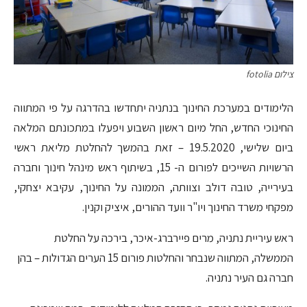
צילום fotolia
הלימודים במערכת החינוך בנתניה יתחדשו בהדרגה על פי המתווה
החינוכי החדש, החל מיום ראשון השבוע ויפעלו במתכונתם המלאה
ביום שלישי, 19.5.2020 – זאת בהמשך להחלטת מליאת ראשי
הרשויות השייכים לפורום ה- 15, בשיתוף ראש מינהל חינוך וחברה
בעירייה, טובה דולב וצוותה, הממונה על החינוך, עקיבא יצחקי,
מפקחי משרד החינוך ויו"ר וועד ההורים, איציק וקנין.
ראש עיריית נתניה, מרים פיירברג-איכר, בירכה על החלטת
הממשלה, המתווה שנבחר והחלטות פורום 15 הערים הגדולות – בהן
חברה גם העיר נתניה.