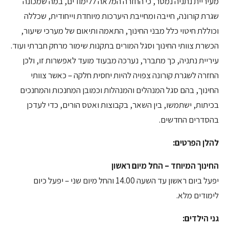
מעיריית נתניה נמסר, כי החזרה המלאה ללימודים, במה שמכונה
שגרת קורונה, חייבה ומחייבת היערכות מיוחדת וייחודית, שכללה
וכוללת חיטוי כלל מבני החינוך, התאמה ותיאום של מערכי שיעור,
הכשרת צוותי החינוך וסגל המורים בתקנות שימור מרחק חברתי ועוד.
עיריית נתניה, כך מתברר, נערכה מבעוד מועד לאפשרות זו, ולכן
החזרה לשגרת קורונה צפויה להיות יחסית חלקה – כאשר צוותי
החינוך, בהם סגל המנהלים והמנהלות וכמובן המחנכות והמחנכים
בכיתות, ישתמשו, בין השאר, בקבוצות ואטס הורים, כדי לעדכן
בהסדרים החדשים.
להלן הפרטים:
החינוך המיוחד – החל מיום ראשון
יפעל ביום ראשון עד השעה 14.00 והחל מיום שני – יפעל כיום
לימודים מלא.
גני הילדים: