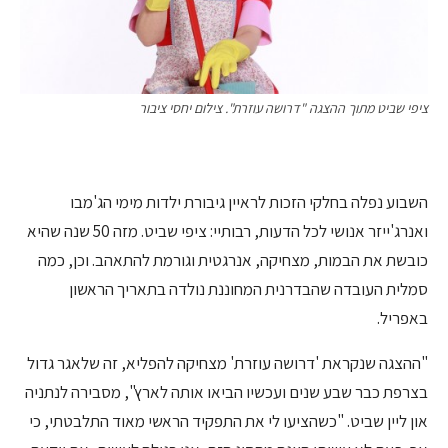
ציפי שביט מתוך ההצגה "דרושה עוזרת". צילום יחסי ציבור
השבוע נפלה בחלקי הזכות לראיין גיבורת ילדות מימי הג'מבו
ואנרג'ייזר אנושי לכל הדעות, רבותיי: ציפי שביט. מזה 50 שנה שהיא
כובשת את הבמות, מצחיקה, אנרגטית וגורמת להתאהב. וכן, כמה
סמלית העובדה שהבדרנית המחוננת נולדה בתאריך הראשון
באפריל.
"ההצגה שנקראת 'דרושה עוזרת' מצחיקה להפליא, זה שלאגר גדול
בצרפת כבר שבע שנים ועכשיו הביאו אותה לארץ", מסבירה לנתניה
און ליין שביט. "כשהציעו לי את התפקיד הראשי מאוד התלבטתי, כי