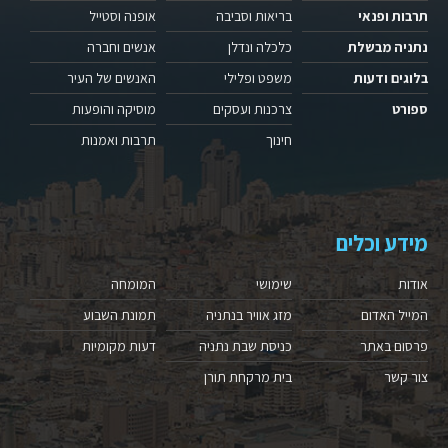
תרבות ופנאי
בריאות וסביבה
אופנה וסטייל
נתניה מבשלת
כלכלה ונדלן
אנשים וחברה
בלוגים ודעות
משפט ופלילי
האנשים של העיר
ספורט
צרכנות ועסקים
מוסיקה והופעות
חינוך
תרבות ואמנות
מידע וכלים
אודות
שימושי
המומחה
המייל האדום
מזג אוויר בנתניה
תמונת השבוע
פרסום באתר
כניסת שבת נתניה
דעות מקומיות
צור קשר
בית מרקחת תורן