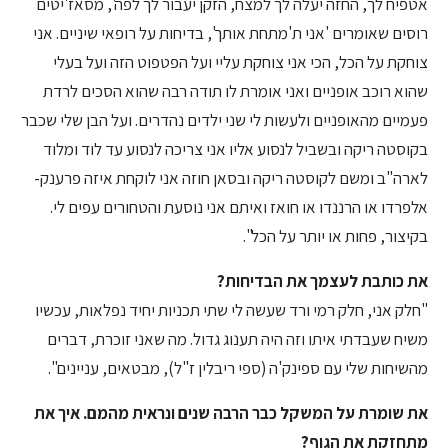
אטפיח לך, החזה יעלה לך למצח, הזקן יעבור לך לפה', מסאז'יטים
רוסים שאומרים 'אני ת'מתחת אותך', בדיחות על רופאי שיניים. אני
צוחקת על הכל, הכי אני צוחקת עליי ועל הפטפוט הזה ועל בעלי
שהוא רוכב אופניים ואני אומרת לו תודה רבה שהוא הסכים לרדת
פעמיים מהאופניים ולעשות לי שני ילדים נהדרים. ועל הבן שלי שכבר
בקוסטה ריקה ובשביל לנסוע אליו אני צריכה לנסוע עד לוד ומלוד
לארה"ב ומשם לקוסטה ריקה ובסאן חוזה אני לוקחת איזה פרענק-
אלפרדו או הרננדו או חואז ואיתם אני נוסעת והטחורים עפים לי.
בקיצור, פחות או יותר על הכל".
את כותבת לעצמך את הבדיחות?
"חלק אני, חלק רמי ורד שעשה לי שתי תכניות יחיד נפלאות, עכשיו
משיח שעבדתי איתו וזה היה תענוג גדול. מה שאני זוכרת, דברים
מהשיחות שלי עם ספינק'ה (ספי ריבלין ז"ל), מבטאים, עניינים".
את שומרת על המשקל כבר הרבה שנים ונראית מהמם. איך את
מתחזקת את הגוף?