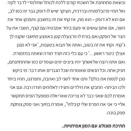
וכשאת מתחתנת אל תשכחי קודם ללכת לכותל שתלמדי לדבר לקיר.
ואל תהיי פרובלמטית ובררנית, העיקר שיש לו דופק. גבר זה כמו לב,
אם הוא לא דופק – הוא מת, אז קחי את זה בחשבון. ותפנקו אחד את
השני, אם אתם עושים אי פעם ביחד אמבטיה עם קצף, תשבי את על
הצד של הפקק ואם בורח לו פרצעלה קטן באמצע תחשבי שקנה לך
ג'קוזי. וקחי את זה בטוב, ואתה אל תבוא בטענות, 'אני לא מנגן
אצלך כינור ראשון…' כי עם כלי כזה תגיד תודה שאתה בתזמורת.
ואם אתה רוצה שלאשתך יהיו ציצים יפים ועומדים כמו שהתחתנתם,
תניק אתה. וכל הנשים שאומרות שכל הגברים אותו דבר: מי ביקש
מכן לנסות את כולם? ותנו אחד לשני לב ואהבה, ותפרגנו, תהיו ביחד
ולכו הביתה- תחבקו את הילדים ותגידו לאלוהים תודה רבה. וגם אני
אומרת לכם שאני כבר לא צריכה שאריאלה ממפעל הפיס תתקשר
אליי כי אני את הפרס שלי קיבלתי", אומרת בחיוך ואני ספק צוחקת
ספק בוכה.
חתיכת מונולוג עם המון אמיתויות..