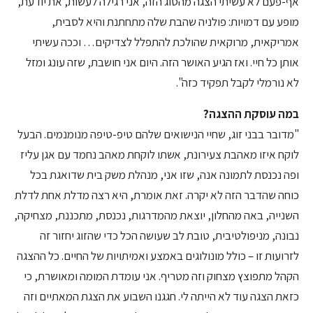
אף-פעם לא עשיתי הצגה מהסוג הזה, אני רגילה לעשות, את יודעת,
מופע עם דמויות: פולניה שהבת שלה מתחתנת והיא לסבית,
אמריקאית, מרוקאית שהולכת להתפלל לצדיקים… וככה עשיתי
אותן כל חיי. ואז הגיע האושר הזה. היום אני חושבת, שזה עונג ומזל
לא נורמלי לקבל תפקיד כזה".
במה עוסקת ההצגה?
"מדובר בבני זוג, שחיי הנישואים שלהם טיפ-טיפה מנומנמים. הבעל
לוקח איזו מאהבת צעירונת, אשתו לוקחת מאהב נחמד עם אגן עליז
ופה נכנסת לתמונה אנה, שזו אני, מנהלת משק בית שדואגת בכל
כוחה שהדבר הזה לא יקרה. זאת אומרת, היא רצה מדלת אחת לדלת
השנייה, באה מהחלון, יוצאת מהמדרגות, נכנסת, מתכננת, מצחיקה,
נבונה, מניפולטיבית, טובת לב שעושה הכל כדי שהזוג יחזור זה
לזרועות זו – כולל מונולוגים באמצע ואמיתויות של החיים. כל ההצגה
הקהל מתפוצץ מצחוק וזה מטריף. אני עומדת המומה ומאושרת, כי
כזאת הצגה עוד לא הייתה לי. חגגנו השבוע את הצגת המאתיים וזה