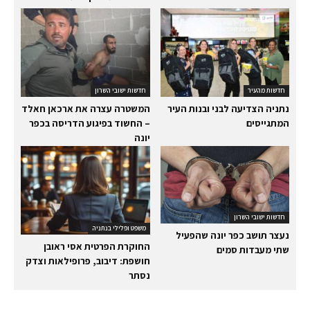
חדשות מהעיר
חדשות ישובי השרון
נתניה הצדיעה לבני ובנות העיר
המשטרה עצרה את ארכאן חאלד
המתגייסים
– החשוד בפיגוע הדריסה בכפר
יונה
חדשות ישובי השרון
משפט ופלילי בנתניה
נעצר תושב כפר יונה שהפעיל
החוקרת הפרטית אסי ראובן
שתי מעבדות סמים
חושפת: דיבוב, פרופילאות וצדק
נסתר