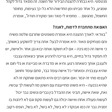
פנטסטי. היא נבחרה להצגת הבידור של השנה. זה מסאז' גדול לקהל
שמגיע, כל אחד מביתו ומן החדשות הלא כל-כך נעימות, מחוסר
החשמל, מהגשם… מחמיא לי מאד ואני מוקירה תודה", אומרת.
האם את מתחברת לדמות, לאנה?
"בוודאי. לאורך ההצגה היא אומרת משפטים שתרגם שלמה משיח
והם מצחיקים מאוד. היא אומרת לבעל: אתה צריך להשקיע באשתך,
כי אישה זה כמו גינה – אם לא תשקה אותה יבוא גנן אחר. ולאישה, יש
לה תפקיד גדול בחיים, היא צריכה להרגיע אותך כשאתה עצבני
ולעצבן אותך כשאתה רגוע. והיא או מדברת או מבייצת או גלי חום או
שהיא עצבנית. ומאחורי כל אישה עומד גבר, סתם עומד וחושב
לעצמו מתי זה יגמר. ואם אתם רבים והיא פתאום שותקת זה לא
שהיא נכנעה – היא פשוט מתייעצת עם השטן מה לעשות לך עכשיו.
ואת, שאת אישה, תביני את ההבדל בין גברים ונשים: גבר יכול
לעשות פעולה אחת ואישה יכולה גם לעשות סקס וגם לא ליהנות בו
זמנית. גבר זה כמו אבוקדו: לא בשל, לא בשל, לא בשל, הופס-רקוב.