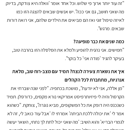
"זה עוד יותר ארוך פי שלוש. וכל אחד אומר 'וואלה היא צודקת, בדיוק
מה שאני חושב, גם אני ככה". יש אנשים שבאים להצגה הזו כמו
לאיזה טיפול זוגי ואז הם מביאים את הילדים שלהם, אני רואה דורות
שבאים. מרגש".
כמה שנים את כבר מופיעה?
"חמישים. אני נהנית להופיע ולמלא את הסלסלה הזו בהרבה טוב,
בעיקר להגיד 'מודה אני' כל בוקר".
איך את נשארת צעירה לנצח? תמיד עם מצב-רוח טוב, מלאת
אנרגיות, מתחברת לכל הקהלים
"מן אללה, אני לא יודעת", מושכת בכתפיה. "לפני שנה שברתי את
הקרסול והיה לי פיזיותרפיסט אמריקאי נורא מקסים, כדורסלן. תמיד
כשנכנס היה דופק את כל המשקופים, מביא נוגרה", צוחקת. "כשהוא
אמר לי 'את יכולה ללכת הביתה' אמרתי לו 'אבל עוד כואב לי, זה לא
לגמרי הבריא' והוא השיב: 'מה שאני יכול לתת לך נתתי, השאר יעשה