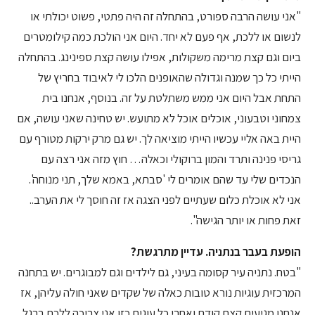
"אני עושה הרבה ספורט, בהתחלה זה היה פתטי, פשוט יכולתי או
לנשום או ללכת, אף פעם לא יחד. היום אני הולכת כמה קילומטרים
ביום וגם קצת מרימה משקולות, אפילו עושה קצת ספינינג. בהתחלה
הייתי כל כך שמנה וגדולה שהאופנים הלכו לי לאיבוד בחריץ של
התחת אבל היום אני ממש משתלטת על זה. בנוסף, אנחנו בית
צמחוני וטבעוני, אוכלים אוכל לא מתועש. יש טחינה שאני עושה, אם
היית באה אליי עכשיו הייתי מוציאה לך. יש גם מרק ירקות מטורף עם
גריסי פנינה ותרד והמון ברוקולי וכאלה… חוץ מזה אני רצה עם
הנכדים שלי עד שהם אומרים לי 'סבתא, באמא שלך, תני מנוחה'.
אני לא אוכלת כלום שעתיים לפני הצגה אז זה חוסך לי את הערב..
זאת פחות או יותר הגישה".
הופעת בעבר בנתניה. עדיין מתרגשת?
"בטח. נתניה עיר קסומה בעיני, גם לילדים וגם למבוגרים. יש בתחנה
המרכזית עוגיות נורא טובות כאלה של שקדים שאני חולה עליהן, אז
אנחנו מגיעים קצת קודם ואחרי כל עוגית כזו אני צריכה ללכת ברגל