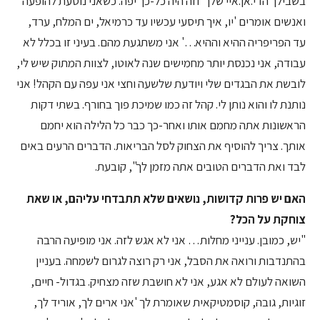
בשבילך הדי.אן.איי שלך' וזה היה כל-כך יפה. כשאני נוסעת להופעה
ואנשים אומרים 'יו, איך תיסעי עכשיו עד כרמיאל, ים המלח, ערד,
עד הפריפריה ההיא וההיא…' אני משתגעת מהם. בעיני זו בכלל לא
עבודה, אני נכנסת יותר מחמישים שנה לאוטו, לצוות המתוק שיש לי,
לובשת את הבגדים שלי ויודעת שלשעה וחצי אני עפה עם הקהל! אני
נותנת לו והוא נותן לי. קהל זה כמו שמיכת פוך בחורף. בשתי דקות
הראשונות אתה מחמם אותו ואחר-כך כבר כל הלילה הוא יחמם
אותך. צריך להוסיף את הצחוק לסל הבריאות. הדברים הרעים באים
לבד ואת הדברים הטובים אתה מזמן לך", קובעת.
האם יש פרות קדושות, נושאים שלא תתבדחי עליהם, או שאת
צוחקת על הכל?
"יש, כמובן. ענייני מחלות… אני לא אגש לזה. אני מופיעה הרבה
בהתנדבות ורואה את הסבל, אני רק רוצה לגרום לשמחה. בעניין
השואה לעולם לא אגע, אני לא חושבת שזה מצחיק. בגדול- חיים,
זוגיות, גובה, קוסמטיקאית שאומרת לך 'אני ארים לך, אוריד לך,