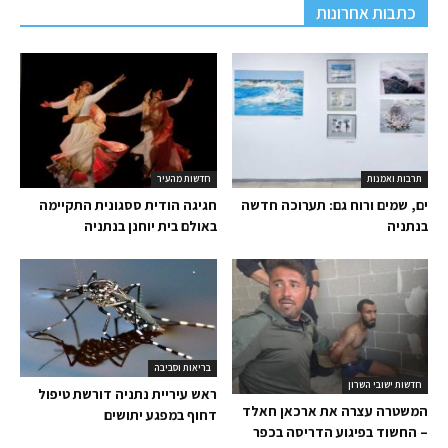
כתבות אחרונות
תרבות ואמנות
חדשות מהעיר
ים, שמים ורוח גם: תערוכה חדשה
חגיגה הודית ססגונית התקיימה
בנתניה
באולם בית יוחנן בנתניה
בריאות וסביבה
חדשות ישובי השרון
ראש עיריית נתניה דורשת טיפול
המשטרה עצרה את ארכאן חאלד
דחוף במפגע יתושים
– החשוד בפיגוע הדריסה בכפר