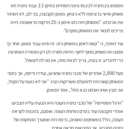
המפגש בין נתניה לבין נס ציונה הסתיים בתיקו 1:1. עבור נתניה זהו
משחק שישי ברציפות ללא ניצחון. מאמן הקבוצה, בני לם, לא הסתיר
את אכזבתו. "המשחק היה כמו אימון ב-25 הדקות הראשונות. היינו
צריכים לגמור את המשחק מוקדם".
עוד הוסיף, כי "קשה לאמן במשחק כזה. זה סיוט עבור מאמן. אחר כך
ספגנו וזה משחק מחוף לחוף. הייתה חסרה לנו רק המסירה האחרונה
כדי להכריע. זו בעיה, צריך לצאת מזה, אין מה לה לעשות".
מעל 2,000 אוהדים של מכבי נתניה שהגיעו, עודדו ודחפו, אך בסוף
המשחק קשה היה להתעלם משריקות הבוז. "אני לא כועס על הקהל,
אני מבין אותו ואנחנו נצא מזה", אמר המאמן.
"הרגל המסיימת" של מכבי נתניה העונה היא הבעיה עליה הצביעו
אוהדי הקבוצה עוד בטרם נפתחה העונה. אומנם, בהכנות לקראת
העונה, כולל במשחקים השונים, נדמה היה שמערך ההתקפה של
נתניה התגבש, אך המציאות מראה אחרת.