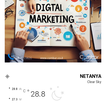
NETANYA
Clear Sky
°
28.8
°
C
28.8
°
27.3