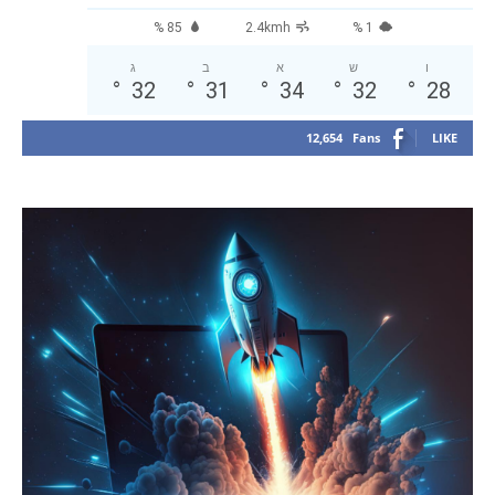
85 %
2.4kmh
1 %
ו
ש
א
ב
ג
°
32
°
31
°
34
°
32
°
28
12,654
Fans
LIKE