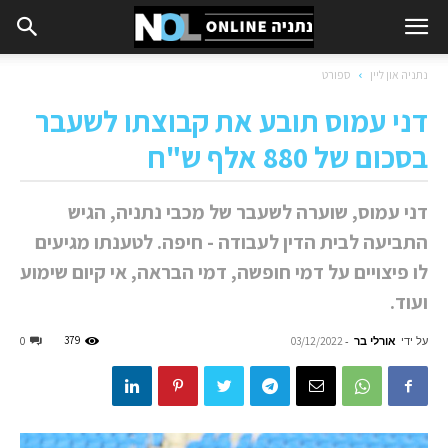
נתניה און ליין
ספורט
דני עמוס תובע את קבוצתו לשעבר
בסכום של 880 אלף ש"ח
דני עמוס, שוערה לשעבר של מכבי נתניה, הגיש
התביעה לבית הדין לעבודה - חיפה. לטענתו מגיעים
לו פיצויים על דמי חופשה, דמי הבראה, אי קיום שימוע
ועוד.
על ידי
אורלי בר
-
379
0
03/12/2022