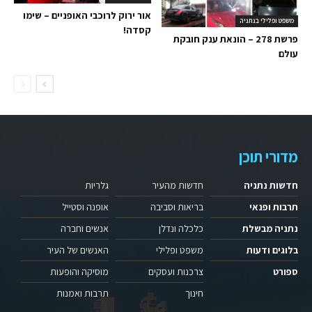
אור ירוק לרוכבי האופניים – שימו
משפט ופלילי בנתניה
קסדה!
פרשת 278 – הונאת ענק חובקת
עולם
מדורי תוכן
חדשות נתניה
חדשות מהעיר
גלריות
תרבות ופנאי
בריאות וסביבה
אופנה וסטייל
נתניה מבשלת
כלכלה ונדלן
אנשים וחברה
בלוגים ודעות
משפט ופלילי
האנשים של העיר
ספורט
צרכנות ועסקים
מוסיקה והופעות
חינוך
תרבות ואמנות