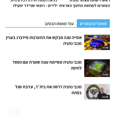
ראשי רשויות מאזור נתניה
לניאדו פתח יחידה לכירורגיית
הצטרפו למחאת החינוך הארצית
ילדים – רופאי שניידר יפעילו
מאמרים קשורים
עוד מאותו הכותב
אמייה טגה מבקש את התערבות פיירברג בעניין
מכבי נתניה
ספורט
מכבי נתניה מסיימת עונה סוערת עם הפסד
לחיפה
ספורט
מכבי נתניה דרסה את בית״ר, עזיבת סגל
בפתח
ספורט