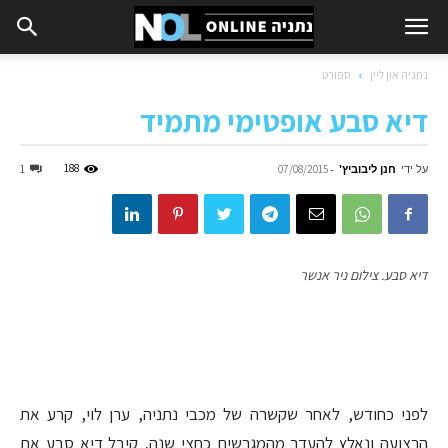
נתניה און ליין
ספורט
דיא סבע אופטימי מתמיד
על ידי
חנן ליבוביץ'
-
188
1
07/08/2015
דיא סבע. צילום ניר אנשר
לפני כחודש, לאחר שקשרה של מכבי נתניה, ערן לוי, קרע את
הרצועה ונאלץ להעדר מהמגרשים כחצי שנה, קיבל דיא סבע את