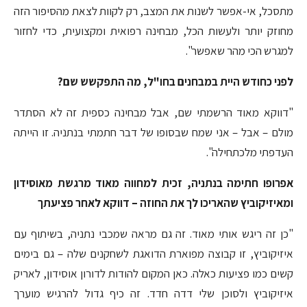
מתסכל, אי-אפשר לשנות את המצב, רק לקוות לצאת מהסיפור הזה
מחוזק יותר ולעשות הכל, מבחינה רפואית ומקצועית, כדי לחזור
למגרש הכי מהר שאפשר".
לפני כחודש היית במבחנים בחו"ל, מה התפקשש שם?
"דווקא מאוד הרשמתי שם, אבל מבחינה כספית זה לא הסתדר
מולם – אבל – אני שמח שבסופו של דבר חתמתי בנתניה. זו הייתה
העדפתי מלכתחילה".
אפרופו חתימה בנתניה, זכית למחווה מאוד מרגשת מאוסידון
ומאיזיקוביץ שהאריכו לך את החוזה – דווקא לאחר פציעתך
"כן זה ריגש אותי מאוד. זה גם מראה שמכבי נתניה, בשיתוף עם
איזיקוביץ, זו קבוצה מפוארת הדואגת לשחקנים שלה – גם בימים
קשים כמו פציעות כאלה. כאן המקום להודות לדורון אוסידון, לאריק
איזיקוביץ ולסוכן שלי דדה חדד. זה כיף גדול להרגיש מוערך