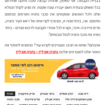
בבניית הקבוצה. אני מאמין, שתהיה קבוצה טובה וחזקה שתילחם
בכל משחק ובעזרת השם יעבירו עונה שקטה. זה מגיע לקהל הנפלא
שלנו ולכל האנשים שמקיפים את מכבי נתניה ותורמים מכספם
ומזמנם. אני, בהזדמנות זו, מצטרף לקריאתה של ראש העיר נתניה,
מרים פיירברג-איכר, וקורא לכל אוהדי הקבוצה לרכוש מנויים – ביחד
נשיט את מכבי נתניה לנמל מבטחים".
אהבתם? שתפו או הגיבו. מעוניינים לקרוא עוד? מוזמנים להוסיף את
האתר שלנו למועדפים שלכם:
נתניה און ליין – נתניה און ליין
דיא סבע
דורון אוסידון
ביתר טוברוק
אריק איזיקוביץ
תגיות
סוכן השחקנים דדה חדד
נתניה און ליין
מרים פיירברג
מכבי נתניה
שחקני מכבי נתניה
ראש העיר נתניה
פציעות בספורט
ערן לוי