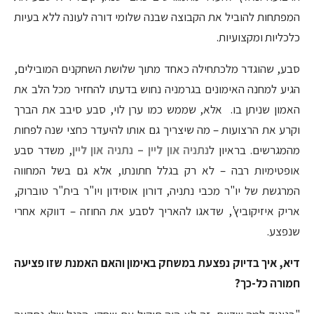
המפתחות להוביל את הקבוצה שבנה שלומי דורה לעונה ללא בעיות
כלכליות ומקצועיות.
סבע, שהוגדר מלכתחילה כאחד מתוך שלושת השחקנים המובילים,
הגיע למחנה האימונים בגרמניה נחוש בדעתו להחזיר מכל הלב את
האמון שניתן בו. אלא, שממש כמו ערן לוי, סבע סיבב את הברך
וקרע את הרצועות – מה שיצריך גם אותו להיעדר כחצי שנה לפחות
מהמגרשים. בראיון ל
נתניה און ליין – נתניה און ליין
, משדר סבע
אופטימיות רבה – לא רק בגלל חתונתו, אלא גם בשל המחווה
המרגשת של יו"ר מכבי נתניה, דורון אוסידון ויו"ר בית"ר טוברוק,
אריק איזיקוביץ', שדאגו להאריך לסבע את החוזה – דווקא אחרי
שנפצע.
דיא, איך בדיוק נפצעת במשחק באימון והאם האמנת שזו פציעה
חמורה כל-כך?