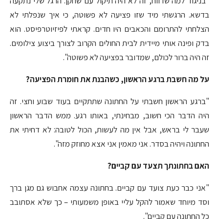
"בניגוד למה שדווח, זה לא היה תיקול עם שחקן. הרגל שלי נתקעה
בדשא. הרגשתי מיד שזו פציעה לא פשוטה, כי איך שנפלתי לא
הצלחתי להתרומם והכאבים היו חדים. קראתי לפיזיוטרפיסט. הוא
בדק ופינה אותי מיידית לבית החולים הקרוב לצורך ביצוע צילומים.
זה היה ברור לכולם, שמדובר בפציעה לא פשוטה".
על מה חשבת ברגע הראשון, כשהבנת את חומרת הפציעה?
"ברגע הראשון חשבתי על החתונה שתתקיים בעוד שבוע וחצי. זה
היה הדבר הכי חשוב, מבחינתי, באותו רגע. ממש הדבר הראשון
שעבר לי בראש, אבל אין מה לעשות, הכול לטובה: לא דחיתי את
החתונה ויהיה בסדר. אני מאמין אני אצא מחוזק מזה".
האם בחתונתך תצעד עם קביים?
"אני כבר כעת צועד עם קביים. בחתונה עצמה אחבוש גם מגן ברך
וסד מיוחד שאמור להקל עליי באופן משמעותי – כך שלא אסתובב
כל החתונה עם קביים".