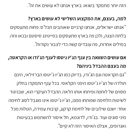
הזה יותר מתמקד בשואו. בארץ אנחנו לא עושים את זה".
למה, בעצם, את המקצוע השלישי לא עושים בארץ?
"אנחנו ישראלים, אנחנו קרביים שאוהבים תכל'ס: פחות מתעסקים
בלתת הצגה, ולכן פה בארץ מתעסקים בפייטינג סיסטם ובנאו ווזה.
במילים אחרות, פה עובדים קשה כדי לצבור נקודות".
אם עושים השוואה בין ענף הג'יו גיטסו לענף הג'ודו או הקראטה,
מה בעצם ההבדל ביניהם?
"גם הקראטה וגם הג'ודו, בדיוק כמו הג'יו ג'יטסו הברזילאי, הינם
תולדה של הג'יו ג'יטסו היפני הקלאסי. בכל ענף התמקדו בחלק
מסוים של לוחמה ופיתחו אותו הלאה. ההבדל העיקרי הוא, שבניגוד
לשיטות הלחימה שפותחו ממנו, הג'יו ג'יטסו אינו מוגבל לסוג לחימה
אחד: ישנם שילובים של לחימת קרקע, קרבות עמידה, הטלות מכל
מיני סוגים ועוד. בג'ודו, לדוגמא, חל איסור להשתמש בבעיטות
ואגרופים, אצלנו האיסור הזה לא קיים".