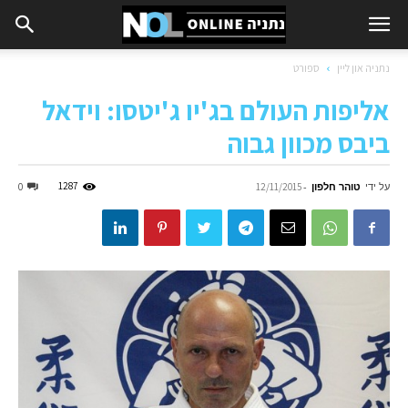
נתניה און ליין
ספורט
אליפות העולם בג'יו ג'יטסו: וידאל
ביבס מכוון גבוה
על ידי
טוהר חלפון
-
1287
0
12/11/2015