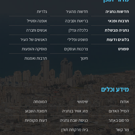
חדשות נתניה
חדשות מהעיר
גלריות
תרבות ופנאי
בריאות וסביבה
אופנה וסטייל
נתניה מבשלת
כלכלה ונדלן
אנשים וחברה
בלוגים ודעות
משפט ופלילי
האנשים של העיר
ספורט
צרכנות ועסקים
מוסיקה והופעות
חינוך
תרבות ואמנות
מידע וכלים
אודות
שימושי
המומחה
המייל האדום
מזג אוויר בנתניה
תמונת השבוע
פרסום באתר
כניסת שבת נתניה
דעות מקומיות
צור קשר
בית מרקחת תורן