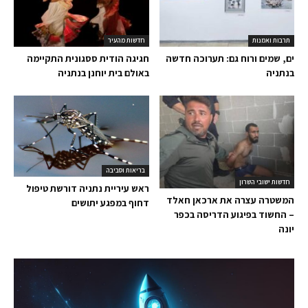
תרבות ואמנות
חדשות מהעיר
ים, שמים ורוח גם: תערוכה חדשה
חגיגה הודית ססגונית התקיימה
בנתניה
באולם בית יוחנן בנתניה
בריאות וסביבה
חדשות ישובי השרון
ראש עיריית נתניה דורשת טיפול
המשטרה עצרה את ארכאן חאלד
דחוף במפגע יתושים
– החשוד בפיגוע הדריסה בכפר
יונה