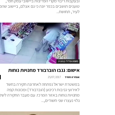
ובעקבות ריבוי מקרי הפריצות ביישובי עמק חפר,
טוענים תושבים בכפר יונה כי גם אצלם, ביישוב שהפ
לעיר, תחושת...
משפט ופלילי בנתניה
אישום: גנבו הוברבורד מחנויות נוחות
-
אופירה חסיד
25/07/2017
במשטרת ישראל נפתחה לאחרונה חקירה בחשד
לאירועי גניבות רכינוע (הוברבורד) ומכונות קפה
מחנויות נוחות באזור המרכז. עם מעבר החקירה לשל
גלוי נעצרו שני חשודים,...