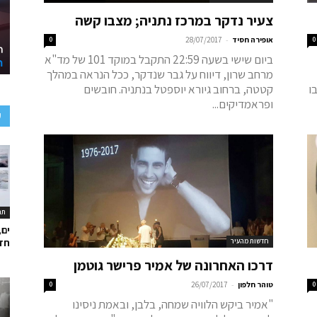
צעיר נדקר במרכז נתניה; מצבו קשה
-
0
אופירה חסיד
28/07/2017
0
ביום שישי בשעה 22:59 התקבל במוקד 101 של מד"א
מרחב שרון, דיווח על גבר שנדקר, ככל הנראה במהלך
ו
קטטה, ברחוב גיורא יוספטל בנתניה. חובשים
ופראמדיקים...
ע
תר
ים,
חדשות מהעיר
חד
דרכו האחרונה של אמיר פרישר גוטמן
-
0
טוהר חלפון
26/07/2017
0
"אמיר ביקש הלוויה שמחה, בלבן, ובאמת ניסינו