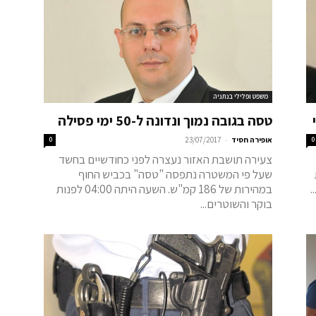
משפט ופלילי בנתניה
טסה בגובה נמוך ונדונה ל-50 ימי פסילה
-
0
אופירה חסיד
23/07/2017
0
צעירה תושבת האזור נעצרה לפני כחודשיים בחשד
שעל פי המשטרה נתפסה "טסה" בכביש החוף
.
במהירות של 186 קמ"ש. השעה היתה 04:00 לפנות
בוקר והשוטרים...