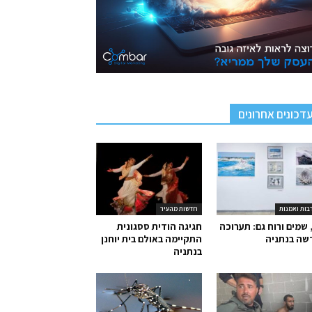
דכונים אחרונים
בות ואמנות
חדשות מהעיר
 שמים ורוח גם: תערוכה
חגיגה הודית ססגונית
שה בנתניה
התקיימה באולם בית יוחנן
בנתניה