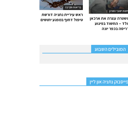
בריאות וסביבה
שות ישובי השרון
ראש עיריית נתניה דורשת
שטרה עצרה את ארכאן
טיפול דחוף במפגע יתושים
ד – החשוד בפיגוע
יסה בכפר יונה
המובילים השבוע
ייסבוק נתניה און ליין