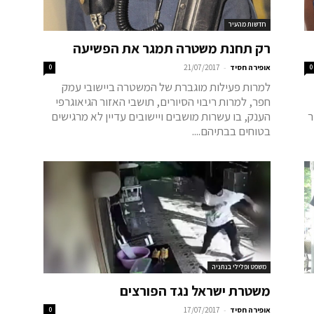
חדשות מהעיר
רק תחנת משטרה תמגר את הפשיעה
-
0
אופירה חסיד
21/07/2017
0
למרות פעילות מוגברת של המשטרה ביישובי עמק
חפר, למרות ריבוי הסיורים, תושבי האזור הגיאוגרפי
ר
הענק, בו עשרות מושבים ויישובים עדיין לא מרגישים
בטוחים בבתיהם....
משפט ופלילי בנתניה
משטרת ישראל נגד הפורצים
-
אופירה חסיד
17/07/2017
0