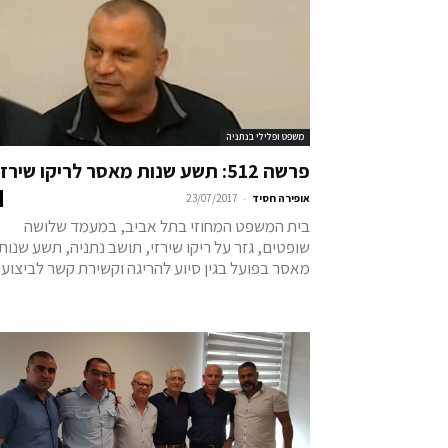
משפט ופלילי בנתניה
פרשה 512: תשע שנות מאסר לריקו שירזי
-
אופירה חסיד
23/07/2017
בית המשפט המחוזי בתל אביב, במעמד שלושה
שופטים, גזר על ריקו שירזי, תושב נתניה, תשע שנות
מאסר בפועל בגין סיוע להריגה וקשירת קשר לביצוע..