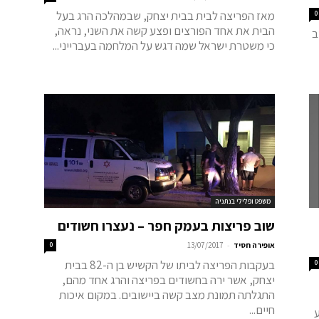
מאז הפריצה לבית בבית יצחק, שבמהלכה הרג בעל
0
הבית את אחד הפורצים ופצע קשה את השני, נראה,
ב
כי משטרת ישראל שמה דגש על המלחמה בעברייני...
משפט ופלילי בנתניה
שוב פריצות בעמק חפר – נעצרו חשודים
-
אופירה חסיד
13/07/2017
0
בעקבות הפריצה לביתו של הקשיש בן ה-82 בבית
0
יצחק, אשר ירה בחשודים בפריצה והרג אחד מהם,
התגלתה תמונת מצב קשה ביישובים. במקום איכות
חיים...