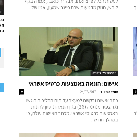
לעשות הכל לפי צוואתו, אבל זה כואב", אמרה בקול
ך
לוחש, חנוק מדמעות שרה פייגר שמעון, אמו של...
חד
המ
חאל
הדר
משפט ופלילי בנתניה
אישום: הונאה באמצעות כרטיס אשראי
פ
-
0
אופירה חסיד
24/07/2017
0
כתב אישום ובקשה למעצר עד תום ההליכים הוגשו
נגד צעיר מנתניה (26) בגין הונאה וניסיון להונות
ב
באמצעות כרטיסי אשראי. מכתב האישום עולה, כי
במהלך חודש...