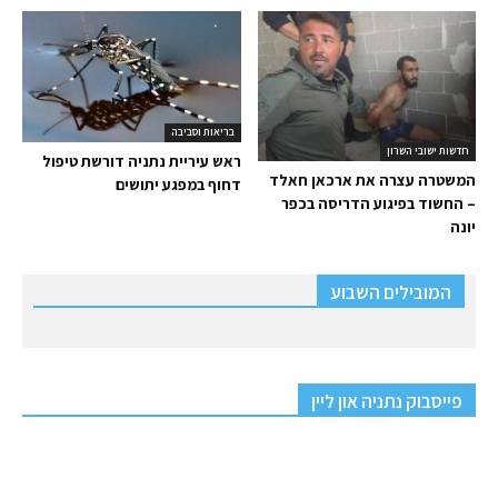
בריאות וסביבה
חדשות ישובי השרון
ראש עיריית נתניה דורשת טיפול
המשטרה עצרה את ארכאן חאלד
דחוף במפגע יתושים
– החשוד בפיגוע הדריסה בכפר
יונה
המובילים השבוע
פייסבוק נתניה און ליין