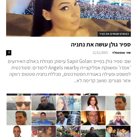
האנשים שעושים את העיר
ספיר גולן עושה את נתניה
-
שיר אוסטפלד
11/11/2015
0
שם: ספיר גולן בפייס: Sapir Golan עיסוק: מנהלת באולם האירועים
'אמדו' ומשווקת אפליקציית Angels nearby לימודים: סטודנטית
למשפט ופעילה באגודת הסטודנטים, מכללת נתניה סטטוס: רווקה
אזור מגורים: מושב קדימה לא...