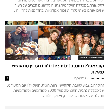
טוויסט בעלילה. במהלך סמסטר ב', יצרו סטודנטים מהחוג
לתקשורת במכללה האקדמית נתניה סרטונים קצרים על העיר,
שזיכו אותם בשתי נקודות זכות אקדמיות ובהזדמנות להרוויח...
האנשים שעושים את העיר
קובי אפללו חוגג בנתניה; יוני ג'ורנו עדיין מתאושש
מאילת
-
שיר אוסטפלד
13/06/2015
0
זה קרה בשבוע שעבר. הלוקיישן: חוות רונית. האוקייז'ן: יום הסטודנט
של מכללת נתניה. התוצאה: מעל 2000 סטודנטים וסטודנטיות
התענגו על אלכוהול, אווירה, זיקוקי דינור...