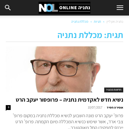
נתניה און ליין
תגיות
מכללת נתניה
תגית: מכללת נתניה
חדשות מהעיר
נשיא חדש לאקדמית נתניה – פרופסור יעקב הרט
-
אופירה חסיד
10/07/2017
0
פרופ' יעקב הרט מונה השבוע לנשיא מכללת נתניה במקום פרופ'
צבי ארד, אשר שימש כנשיא המכללה מיום הקמתה. פרופ' הרט
ייכנס לתפקידו החל מאוקטובר...