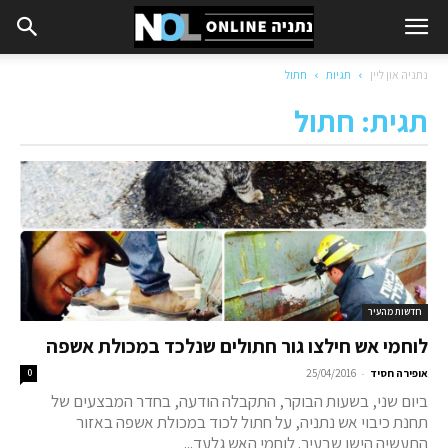
נתניה און ליין
תגיות
חתול
תגית: חתול
חדשות מהעיר
לוחמי אש חילצו גור חתולים שנלכד במכולת אשפה
-
אופירה חסיד
25/04/2016
0
ביום שני, בשעות הבוקר, התקבלה הודעה, בחדר המבצעים של
תחנת כיבוי אש נתניה, על חתול לכוד במכולת אשפה באזור
התעשיה הישן שבעיר. לוחמי האש גלעד...