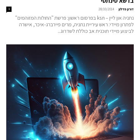
בדשא סינתטי
-
דורון פדלון
28/10/2014
1
נתניה און ליין – ksn בפרסום ראשון: פרשת "החולות המזוהמים"
לפתרון מיידי: ראש עיריית נתניה, מרים פיירברג-איכר, אישרה
לביצוע מיידי תוכנית אב כוללת לשדרוג...