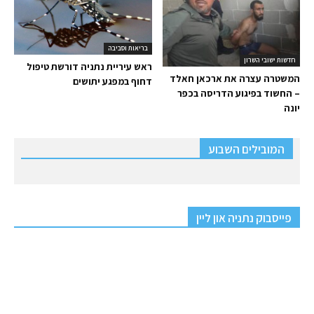
בריאות וסביבה
חדשות ישובי השרון
ראש עיריית נתניה דורשת טיפול
המשטרה עצרה את ארכאן חאלד
דחוף במפגע יתושים
– החשוד בפיגוע הדריסה בכפר
יונה
המובילים השבוע
פייסבוק נתניה און ליין