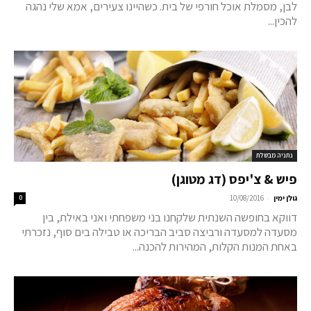
לבן, מסמלת אוכל חורפי של בית. כשהיינו צעירים, אמא שלי נהגה
להכין...
נתניה מבשלת
פיש & צ'יפס (דג מטוגן)
-
גולן ימין
10/08/2016
0
דווקא בחופשה השנתית שלקחנו בני משפחתי ואני באילת, בין
מסעדה למסעדה ורביצה סביב הבריכה או טבילה בים סוף, נזכרתי
באחת המנות הקלות, המהירות להכנה...