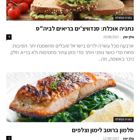
נתניה מבשלת
נתניה אוכלת: סנדוויצ'ים בריאים לביה"ס
-
גולן ימין
20/08/2015
4
ארבעה מכל עשרה ילדים בישראל סובלים מהשמנת יתר. הסיבות:
פחות מדי כושר גופני ויותר מדי מזון עתיר פחמימות ולא בריא. חלק
ניכר באשמה, וזה...
נתניה מבשלת
סלמון ברוטב לימון וצלפים
-
גולן ימין
12/08/2015
3