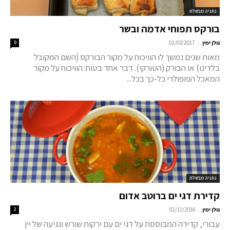
נתניה מבשלת
בורקס תפוחי אדמה ובשר
-
גולן ימין
02/03/2017
0
מאות שנים נמשך לו הוויכוח על מקור הבורקס (השם המקובל
בלדינו) או הבורק (הטורקי). דבר אחד בטוח: הוויכוח על מקור
המאכל הפופולרי כל-כך בכל...
נתניה מבשלת
קדירת דגי ים ברוטב אדום
-
גולן ימין
02/11/2016
2
עבורי, קדירה המבוססת על דגי ים עם ירקות שורש ונגיעה של יין