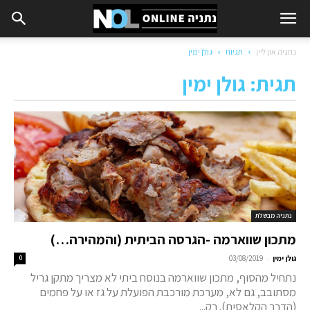
נתניה און ליין
תגיות
גולן ימין
תגית: גולן ימין
נתניה מבשלת
מתכון שווארמה -הגרסה הביתית (והמהירה…)
-
גולן ימין
03/08/2019
0
נתחיל מהסוף, מתכון שווארמה בנוסח ביתי לא מצריך מתקן גריל
מסתובב, גם לא, מערכת מורכבת הפועלת על גז או על פחמים
(הדרך הקלאסית). רק...