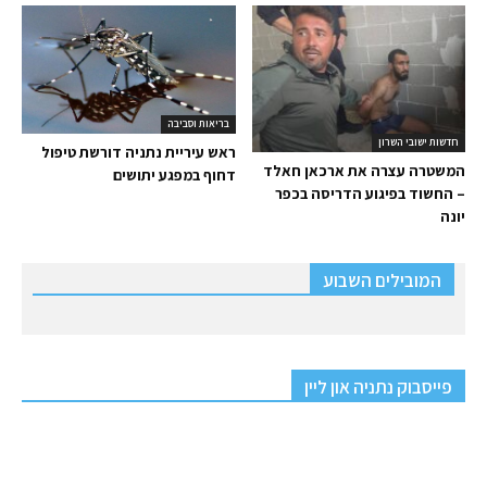
בריאות וסביבה
חדשות ישובי השרון
ראש עיריית נתניה דורשת טיפול
המשטרה עצרה את ארכאן חאלד
דחוף במפגע יתושים
– החשוד בפיגוע הדריסה בכפר
יונה
המובילים השבוע
פייסבוק נתניה און ליין