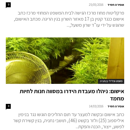
-
אופירה חסיד
25/05/2016
0
פרקליטות מחוז מרכז הגישה לבית המשפט המחוזי מרכז כתב
אישום כנגד קטין בן 17 מאזור השרון בגין הריגה. מכתב האישום,
שהוגש על ידי עו"ד שרון משעל,...
משפט ופלילי בנתניה
אישום: ניהלו מעבדת הידרו במסווה חנות לחיות
מחמד
-
אופירה חסיד
14/03/2016
0
כתב אישום ובקשה למעצר עד תום ההליכים הוגשו נגד בנימין
איליספוב (25) ולזר בקשט (46), תושבי נתניה, בגין קשירת קשר
לפשע, ייצור, הכנה והפקת...