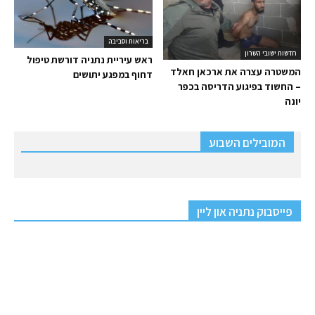
בריאות וסביבה
חדשות ישובי השרון
ראש עיריית נתניה דורשת טיפול
המשטרה עצרה את ארכאן חאלד
דחוף במפגע יתושים
– החשוד בפיגוע הדריסה בכפר
יונה
המובילים השבוע
פייסבוק נתניה און ליין