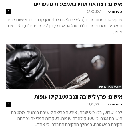
אישום: רצח את אחיו באמצעות מספריים
-
אופירה חסיד
27/06/2017
0
פרקליטות מחוז מרכז (פלילי) הגישה לפני זמן קצר כתב אישום לבית
המשפט המחוזי מרכז נגד ארגאו אסרס, בן 32 מכפר יונה, בגין רצח
אחיו,...
משפט ופלילי בנתניה
אישום: פרץ לישיבה וגנב 100 קילו עופות
-
אופירה חסיד
11/06/2017
0
לפני שבוע, במוצאי שבת, אירעה פריצה לישיבה בנתניה. ממטבח
הישיבה נגנבו כ-100 קילוגרם עופות. בעקבות הפריצה נפתחה
חקירה במשטרה. במהלך החקירה התברר, כי אחד...