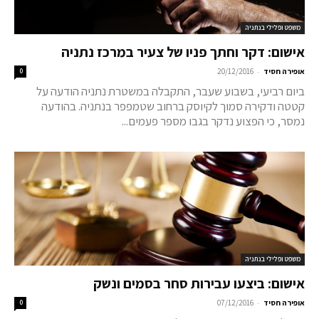
משפט ופלילי בנתניה
אישום: דקר וחתך פניו של צעיר במרכז נתניה
-
אופירה חסיד
20/12/2016
0
ביום רביעי, בשבוע שעבר, התקבלה במשטרת נתניה הודעה על
קטטה ודקירה סמוך לקיוסק ברחוב שטמפפר בנתניה. בהודעה
נמסר, כי הפצוע נדקר בגבו מספר פעמים...
משפט ופלילי בנתניה
אישום: ביצעו עבירות סחר בסמים ונשק
-
אופירה חסיד
07/12/2016
0