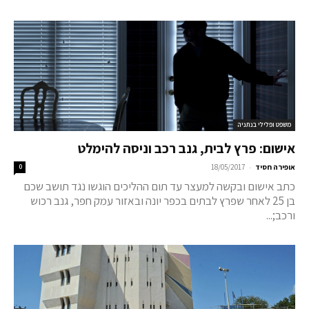
משפט ופלילי בנתניה
אישום: פרץ לבית, גנב רכב וניסה להימלט
-
אופירה חסיד
18/05/2017
0
כתב אישום ובקשה למעצר עד תום ההליכים הוגשו נגד תושב שכם
בן 25 לאחר שפרץ לבתים בכפר יונה ובאזור עמק חפר, גנב רכוש
ורכב;...