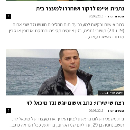
נתניה: איימו לדקור ושוחררו למעצר בית
-
אופירה חסיד
20/06/2016
0
כתב אישום ובקשה למעצר עד תום ההליכים הוגשו נגד שני אחים
(19 ו-24) תושבי נתניה, בגין איומים תקיפה והחזקת אגרופן או סכין.
מכתב האישום עולה,...
משפט ופלילי בנתניה
רצח שי שירזי: כתב אישום יוגש נגד מיכאל לוי
-
אופירה חסיד
09/06/2016
0
בית משפט השלום בראשון לציון האריך את מעצרו של מיכאל לוי,
תושב נתניה בן 29, עד ליום שני הקרוב, בו יוגש, ככל הנראה כתב...