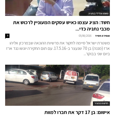
משפט ופלילי בנתניה
חשד: הציג עצמו כאיש עסקים המעוניין לרכוש את
מכבי נתניה כדי...
-
אופירה חסיד
05/06/2016
0
משטרת ישראל סיימה לחקור את פרשיות ההונאה שבמרכזן אליהו
ארז (מננה) בן 70 שנעצר ב-17.5.16. עם תום החקירה יוגשו נגד ארז
ביום שני בבוקר...
חדשות מהעיר
אישום: בן 17 דקר את חברו למוות