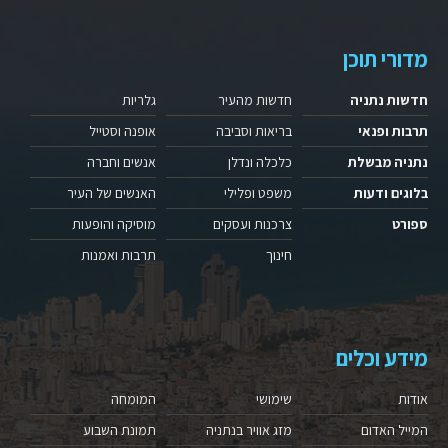
מדורי תוכן
חדשות נתניה
חדשות מהעיר
גלריות
תרבות ופנאי
בריאות וסביבה
אופנה וסטייל
נתניה מבשלת
כלכלה ונדלן
אנשים וחברה
בלוגים ודעות
משפט ופלילי
האנשים של העיר
ספורט
צרכנות ועסקים
מוסיקה והופעות
חינוך
תרבות ואמנות
מידע וכלים
אודות
שימושי
המומחה
המייל האדום
מזג אוויר בנתניה
תמונת השבוע