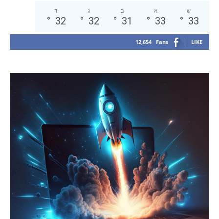
ש
א
ב
ג
ד
°
32
°
32
°
31
°
33
°
33
12,654
Fans
LIKE