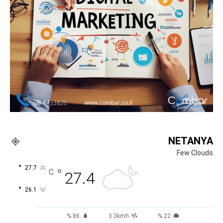
NETANYA
Few Clouds
°
27.7
°
C
27.4
°
26.1
86 %
3.3kmh
22 %