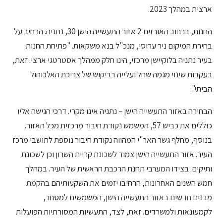
ארצית במהלך 2023.
החנות, ברחוב האורזים 2 אזור התעשייה הישן 30, נתניה. הרחיב על
בחירת המיקום ניר ערוסי, מנכ"ל בנא משקאות. "פתיחת החנות
בעיר נתניה בלוקיישן מרכזי, הינו חלק ממהלך אסטרטגי ארצי. זאת,
בעקבות שינוי מגמה שחל ועלייה בביקוש של צריכת האלכוהול
הביתי".
הבחירה באזור התעשייה הישן – נתניה אינו מקרי. דרכי הגישה אליו
כוללים את כביש 57, המשמש נקודת חיבור מרכזית מכל האזור.
בנוסף, מחלף גשר האר"י המהווה נקודת חיבור נוספת לתושבי מרכז
העיר. אזור התעשייה הישן צמוד לשכונת קריית השרון וכן לשכונת
ותיקים. בצידו המערבי תחנת הרכבת הראשית של העיר. במהלך
חמש השנים האחרונות, הרחיבו יזמים את השקעותיהם
בהקמת
מבנים חדשים באזור התעשייה הישן
,
המשמשים למסחר,
לקמעונאות ולמשרדים. זאת, לצד, התעשיות המסורתיות הפועלות