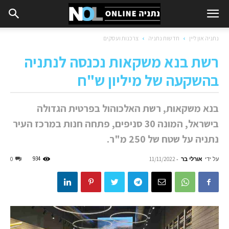
נתניה און ליין
חדשות נתניה
צרכנות ועסקים
רשת בנא משקאות נכנסה לנתניה
בהשקעה של מיליון ש"ח
בנא משקאות, רשת האלכוהול בפרטית הגדולה
בישראל, המונה 30 סניפים, פתחה חנות במרכז העיר
נתניה על שטח של 250 מ"ר.
על ידי
אורלי בר
-
934
0
11/11/2022