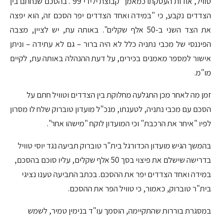
טוויל, אודות העסקתו כמאמן "קבוצת ילידי 99". בהסכם שנחתם בין
הצדדים נקבע, כי "במידה ואחד הצדדים יפר הסכם זה, הוא יפצה
את הצד השני ב-50 אלף שקלים". באותה עת, יש לציין, מצבה
הפיננסי של מכבי נתניה כלל לא היה ברור – גם לא עתידה – וניתן
אישור למספר מאמנים בכירים, על דעת ההנהלה באותה עת, לקיים
מו"מ.
זמן מה לאחר מכן התגלעה מחלוקת בין הצדדים וטוויל חתם על
הסכם עם מכבי נתניה, לטענתו, מנכ"ל מועדון טוברוק שלח לו מסרון
לפיו "איחר את הרכבת" וכי המועדון לוקח "מישהו אחר".
בהמשך הגיש מועדון הכדורגל בית"ר טוברוק תביעה נגד יוסי טוויל
בדרישה שישלם את פיצוי בסך 50 אלף שקלים, עליו סוכם בהסכם,
במידה ואחד הצדדים יפר את ההסכם. בכתב התביעה טענו נציגי
בית"ר טוברוק, כאמור, כי טוויל הפר את ההסכם.
במסגרת בוררות שהתקיימה, הוסמך עו"ד בנימין טמיר, לשמש