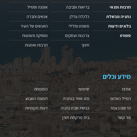
תרבות ופנאי
בריאות וסביבה
אופנה וסטייל
נתניה מבשלת
כלכלה ונדלן
אנשים וחברה
בלוגים ודעות
משפט ופלילי
האנשים של העיר
ספורט
צרכנות ועסקים
מוסיקה והופעות
חינוך
תרבות ואמנות
מידע וכלים
אודות
שימושי
המומחה
המייל האדום
מזג אוויר בנתניה
תמונת השבוע
פרסום באתר
כניסת שבת נתניה
דעות מקומיות
צור קשר
בית מרקחת תורן