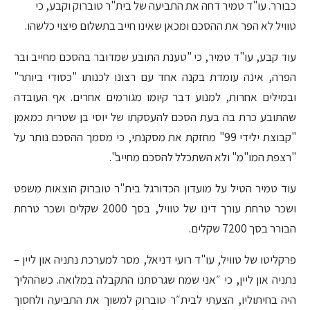
כבורר. עו"ד טמיר דחה את התביעה של בית"ר טוברוק וקבע, כי
טוויל לא הפר את ההסכם ומכאן שאינו חייב בתשלום פיצוי כלשהו.
עוד קבע, עו"ד טמיר, כי "טענת התובע שמדובר בהסכם מחייב ובר
הפרה, אינה עומדת בקנה אחד עם רצונו לכנותו "כסודי ביותר"
ובמילים אחרות, למנוע דבר קיומו מגורמים אחרים. אף העובדה
שהתובע כרת בה בעת הסכם להעסקתו של יוסי בן שטרית כמאמן
"קבוצת ילידי 99" מחזקת את מסקנתי, כי מסמך ההסכם נותר על
"רצפת המו"מ" ולא השתכלל להסכם מחייב".
עוד טמיר הטיל על מועדון הכדורגל בית"ר טוברוק הוצאות משפט
ושכר טרחת עורך דינו של טוויל, בסך 2000 שקלים ושכר טרחת
הבורר בסך 7200 שקלים.
פרקליטו של טוויל, עו"ד רועי דניאל, מסר למערכת נתניה און ליין –
נתניה און ליין, כי ״אני שמח שגרסתנו התקבלה במלואה. כשההליך
היה בחיתוליו, הצעתי לבית״ר טוברוק למשוך את התביעה ולחסוך