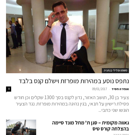
משפט ופלילי בנתניה
נתפס נוסע במהירות מופרזת וישלם קנס בלבד
-
אופירה חסיד
09/01/2017
0
צעיר בן 30, תושב האזור, נדון לקנס בסך 1300 שקלים וכן חודש
פסילת רישיון על תנאי, בגין נהיגה במהירות מופרזת. נגד הצעיר
הוגשו שני כתבי...
גאווה מקומית – סגן ת' מתל מונד סיימה
בהצלחה קורס טיס