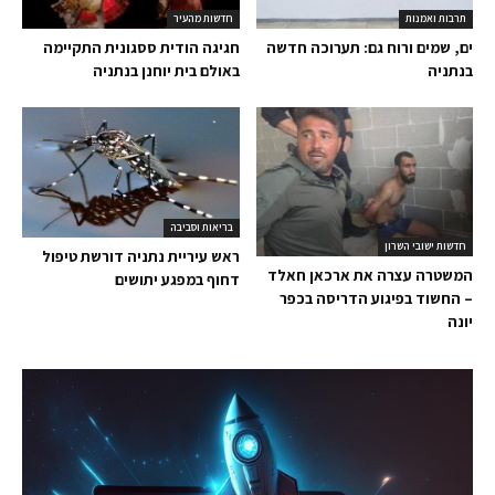
תרבות ואמנות
חדשות מהעיר
ים, שמים ורוח גם: תערוכה חדשה
חגיגה הודית ססגונית התקיימה
בנתניה
באולם בית יוחנן בנתניה
בריאות וסביבה
חדשות ישובי השרון
ראש עיריית נתניה דורשת טיפול
המשטרה עצרה את ארכאן חאלד
דחוף במפגע יתושים
– החשוד בפיגוע הדריסה בכפר
יונה