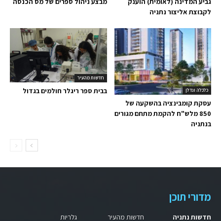
גביע המדינה (לאומית) הוענק
מבצע ניהול ספרים של מס הכנסה
לקבוצת אליצור נתניה
חדשות מהעיר
בבית ספר ריגלר חולמים בגדול
כלכלה ונדלן
עסקת קומבינציה בהשקעה של
850 מלש"ח להקמת מתחם מגורים
בנתניה
מדורי תוכן
חדשות נתניה
חדשות מהעיר
גלריות