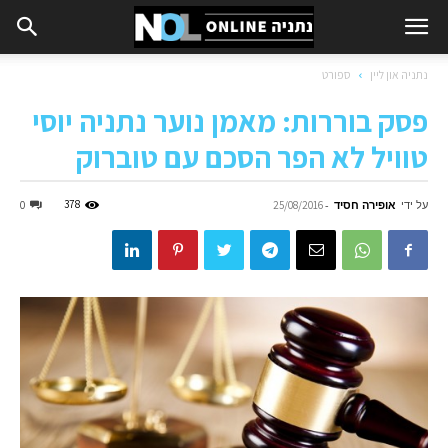
נתניה און ליין
ספורט
פסק בוררות: מאמן נוער נתניה יוסי
טוויל לא הפר הסכם עם טוברוק
על ידי
אופירה חסיד
-
378
0
25/08/2016