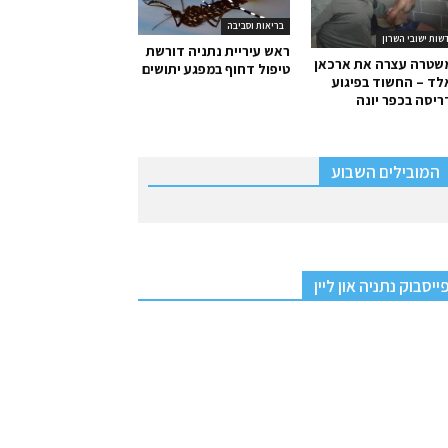
בריאות וסביבה
שות ישובי השרון
ראש עיריית נתניה דורשת
שטרה עצרה את ארכאן
טיפול דחוף במפגע יתושים
ד – החשוד בפיגוע
יסה בכפר יונה
המובילים השבוע
ייסבוק נתניה און ליין