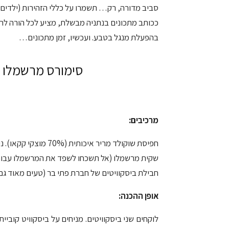
סביב מדורה, רק… תשמרו על כללי הזהירות (ילדים,
ככותב מתכונים בנתניה מבשלת, מציע לכל הורה לרע
בהפעלת מנגל בטבע. ועכשיו, זמן מתכונים…
סימורס מרשמלו –
מרכיבים:
חפיסת שוקולד מריר איכותית (70% מוצקי קקאו). ניתן להשתמש גם מטבעות שוקולד פרווה (פחות טעים, יותר קל).
שקית מרשמלו (אל תשכחו לשפד את המרשמלו עבור 
חבילת ביסקוויטים של חברת פתי בר (טעים מאוד גם 
אופן ההכנה:
לוקחים שני ביסקוויטים. מניחים על ביסקוויט קוב