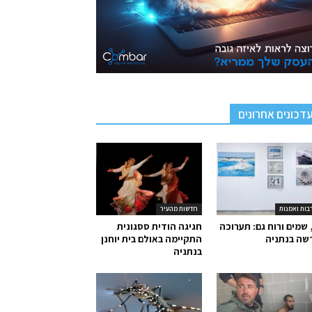
דכונים אחרונים
בות ואמנות
חדשות מהעיר
 שמים ורוח גם: תערוכה
חגיגה הודית ססגונית
שה בנתניה
התקיימה באולם בית יוחנן
בנתניה