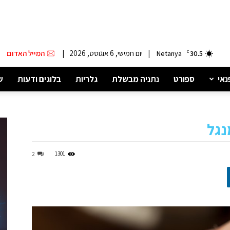
|
יום חמישי, 6 אוגוסט, 2026
|
המייל האדום
Netanya
C
30.5
נאי
ספורט
נתניה מבשלת
גלריות
בלוגים ודעות
ש
נגל
1301
2