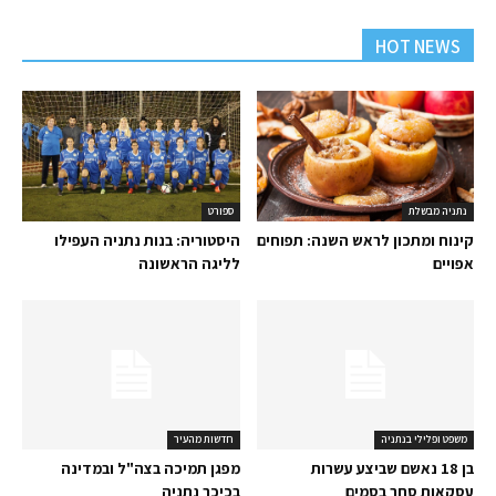
HOT NEWS
נתניה מבשלת
ספורט
קינוח ומתכון לראש השנה: תפוחים
היסטוריה: בנות נתניה העפילו
אפויים
לליגה הראשונה
משפט ופלילי בנתניה
חדשות מהעיר
בן 18 נאשם שביצע עשרות
מפגן תמיכה בצה"ל ובמדינה
עסקאות סחר בסמים
בכיכר נתניה