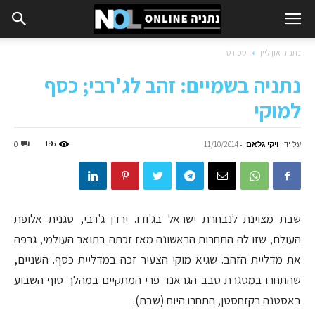
נתניה און ליין
ספורט
נתניה בשמיים: זהב לג'רבי; כסף
למוקי
על ידי
ויקי גלאם
-
186
0
11/10/2014
שבת מצוינת לנבחרת ישראל בג'ודו. ירדן ג'רבי, סגנית אלופת
העולם, שזו לה התחרות הראשונה מאז זכתה בתואר העולמי, גרפה
את מדליית הזהב. שגיא מוקי הצעיר זכה במדליית כסף. השניים,
שהתחרו במסגרת סבב הגראנד פרי המתקיים במהלך סוף השבוע
באסטנה בקזחסטן, התחרו היום (שבת).