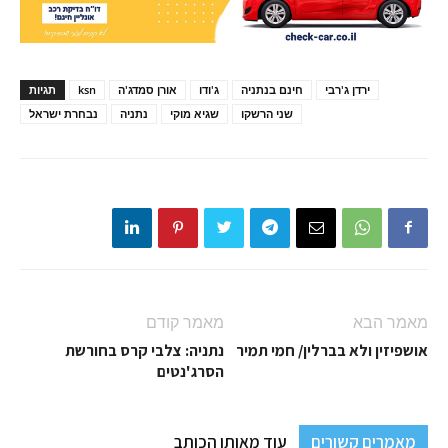
ירדן ג'רבי
חינם בנתניה
ג'ודו
אורן סמדג'ה
ksn
תגיות
שני הרשקו
שגיא מוקי
נתניה
נבחרת ישראל
מאמר הבא
מאמר קודם
אושפיזין ולא בברלין/ חמי תמיר
נתניה: צלבי קרס בחורשת
הסרג'נטים
מאמרים קשורים
עוד מאותו הכותב