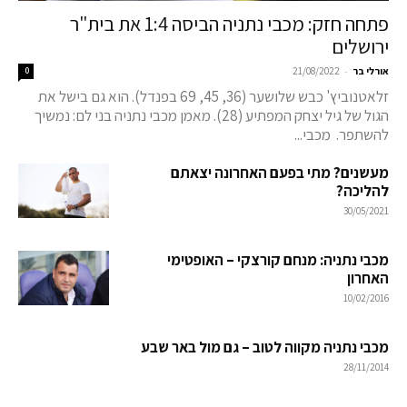
פתחה חזק: מכבי נתניה הביסה 1:4 את בית"ר
ירושלים
-
אורלי בר
21/08/2022
0
זלאטנוביץ' כבש שלושער (36, 45, 69 בפנדל). הוא גם בישל את
הגול של גיל יצחק המפתיע (28). מאמן מכבי נתניה בני לם: נמשיך
להשתפר. מכבי...
מעשנים? מתי בפעם האחרונה יצאתם
להליכה?
30/05/2021
מכבי נתניה: מנחם קורצקי – האופטימי
האחרון
10/02/2016
מכבי נתניה מקווה לטוב – גם מול באר שבע
28/11/2014