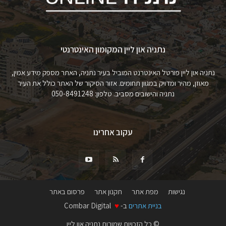
נתניה און ליין המקומון האינטרנטי
נתניה און ליין פורטל האינטרנט המוביל בעיר נתניה, האתר מספק מידע אמין,
מאוזן, מהיר ומדויק במגוון תחומים. אזור הסיקור של האתר כולל את העיר
נתניה והישובים מסביב. טלפון: 050-8491248
עקוב אחרינו
נגישות
מפת אתר
תקנון אתר
פרסום באתר
בניית אתרים
ב-
♥
Combar Digital
© כל הזכויות שמורות נתניה און ליין