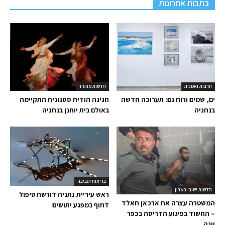
כתבות אחרונות
תרבות ואמנות
חדשות מהעיר
ים, שמים ורוח גם: תערוכה חדשה
חגיגה הודית ססגונית התקיימה
בנתניה
באולם בית יוחנן בנתניה
בריאות וסביבה
חדשות ישובי השרון
ראש עיריית נתניה דורשת טיפול
המשטרה עצרה את ארכאן חאלד
דחוף במפגע יתושים
– החשוד בפיגוע הדריסה בכפר
יונה