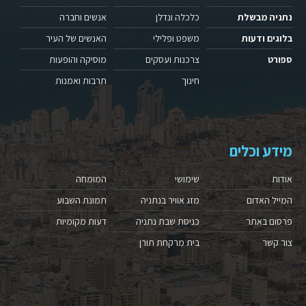
נתניה מבשלת
כלכלה ונדלן
אנשים וחברה
בלוגים ודעות
משפט ופלילי
האנשים של העיר
ספורט
צרכנות ועסקים
מוסיקה והופעות
חינוך
תרבות ואמנות
מידע וכלים
אודות
שימושי
המומחה
המייל האדום
מזג אוויר בנתניה
תמונת השבוע
פרסום באתר
כניסת שבת נתניה
דעות מקומיות
צור קשר
בית מרקחת תורן