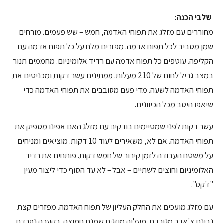
שלבי הכנה:
מחוררים עם מזלג את תפוחי האדמה, חמש – שש פעמים. מורחים
שמן מסביב לכל תפוח אדמה. מפזרים מלח על כל תפוח אדמה עם
הקליפה. עוטפים כל תפוח אדמה עם רדיד אלומיניום. מחממים תנור
במצב גריל לחום של 210 מעלות. ממתינים עשר דקות ומכניסים את
תפוחי האדמה לשעה. מדי פעם מסובבים את תפוחי האדמה כדי
שיאפו היטב מכל הכיוונים.
עשר דקות לפני שמסיימים בודקים עם מזלג האם אפינו מספיק את
תפוחי האדמה. אם לא, משאירים לעוד 10 דקות. מוציאים ומניחים
על משטח העבודה לזמן קירור של חמש דקות. פותחים את רדיד
האלומיניום וחוצים לשתיים – אבל – לא עד הסוף כדי ליצור מעין
"ז'קט".
עם מזלג מועכים את החלק העליון של תפוח האדמה. מפזרים קצת
גבינת צ'אדר מגורדת. מעליה מוזגים שמנת חמוצה. בקערה נפרדת