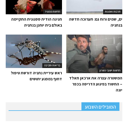
תרבות ואמנות
חדשות מהעיר
ים, שמים ורוח גם: תערוכה חדשה
חגיגה הודית ססגונית התקיימה
בנתניה
באולם בית יוחנן בנתניה
בריאות וסביבה
חדשות ישובי השרון
ראש עיריית נתניה דורשת טיפול
המשטרה עצרה את ארכאן חאלד
דחוף במפגע יתושים
– החשוד בפיגוע הדריסה בכפר
יונה
המובילים השבוע