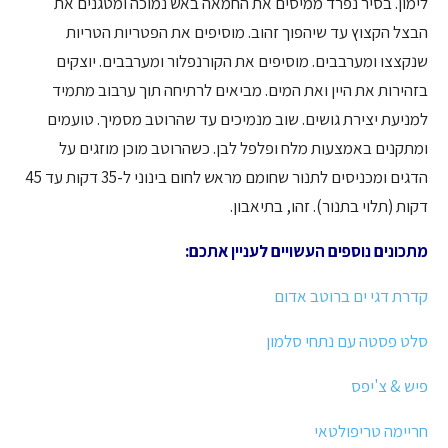
לימון. בסיר נפרד ממיסים את החמאה באש נמוכה ומטגנים את
הבצל הקצוץ עד שיהפוך זהוב. מוסיפים את הפטריות הטריות
שנקצצו ומערבבים. מוסיפים את הקורנפלור ומערבבים. יוצקים
בזהירות את היין ואת המים. מביאים לרתיחה תוך ערבוב מתמיד
למניעת יצירת גושים. שוב מנמיכים עד שהרוטב מסמיך. טועמים
ומתקנים באמצעות מלח ופלפל לבן. כשהרוטב מוכן מוזגים על
הדגים ומכניסים לתנור שחומם מראש לחום בינוני ל-35 דקות עד 45
דקות (תלוי בתנור). זהו, בתיאבון.
מתכונים נוספים העשויים לעניין אתכם:
קדרת דגי ים ברוטב אדום
סלט פסטה עם נתחי סלמון
פיש & צ'יפס
חריימה טריפולטאי