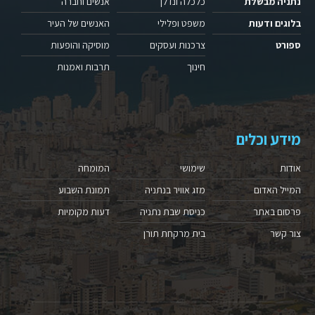
נתניה מבשלת
כלכלה ונדלן
אנשים וחברה
בלוגים ודעות
משפט ופלילי
האנשים של העיר
ספורט
צרכנות ועסקים
מוסיקה והופעות
חינוך
תרבות ואמנות
מידע וכלים
אודות
שימושי
המומחה
המייל האדום
מזג אוויר בנתניה
תמונת השבוע
פרסום באתר
כניסת שבת נתניה
דעות מקומיות
צור קשר
בית מרקחת תורן