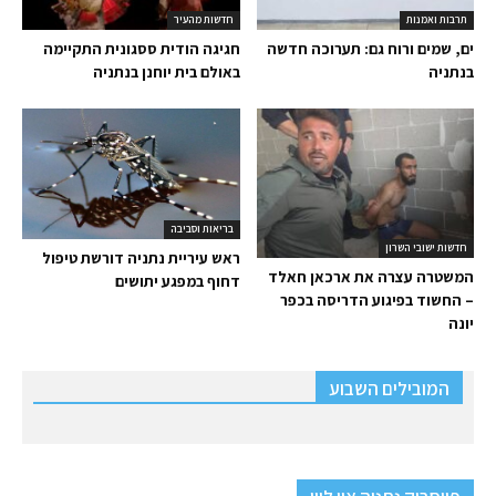
תרבות ואמנות
חדשות מהעיר
ים, שמים ורוח גם: תערוכה חדשה
חגיגה הודית ססגונית התקיימה
בנתניה
באולם בית יוחנן בנתניה
בריאות וסביבה
חדשות ישובי השרון
ראש עיריית נתניה דורשת טיפול
המשטרה עצרה את ארכאן חאלד
דחוף במפגע יתושים
– החשוד בפיגוע הדריסה בכפר
יונה
המובילים השבוע