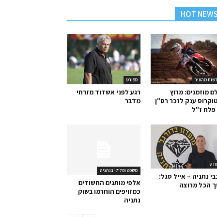
HOT NEW
שות מהעיר
ספורט
ם מוזמנים: מרוץ
רגע לפני אשדוד מזרחי
וקרוס ענק לזכר רס"ן
מדבר
פלח ז"ל
ורט
משפט ופלילי בנתניה
י נתניה – אייל סגל:
אלפי מותגים החשודים
ך הכל מרוצה
כמזויפים הוחרמו בשוק
נתניה