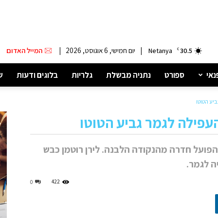
|
יום חמישי, 6 אוגוסט, 2026
|
המייל האדום
Netanya
C
30.5
נאי
ספורט
נתניה מבשלת
גלריות
בלוגים ודעות
ש
יע הטוטו
עפילה לגמר גביע הטוטו
מכבי נתניה גברו בתוצאה 4:5 על הפועל חדרה מהנקודה הלבנה. לירן רוטמן כבש
 לגמר.
422
0