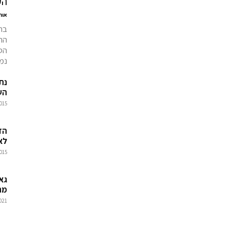
הק
אור
בת
הת
הס
נמס
נתנ
הע
015
הז
לא
015
גאו
מת
021