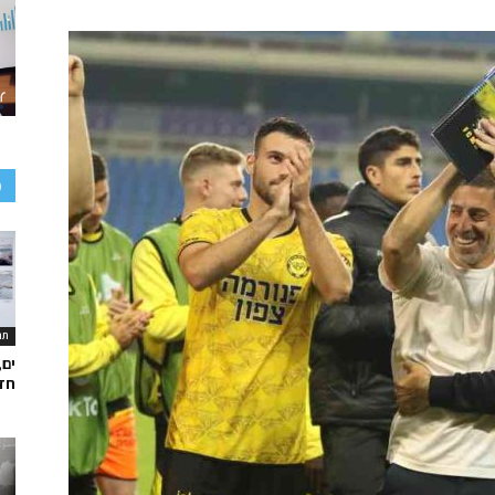
כ
תר
ים,
חד