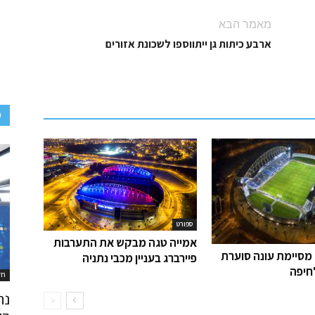
מאמר הבא
ארבע כיתות גן ייתווספו לשכונת אזורים
D
ספורט
אמייה טגה מבקש את התערבות
 מסיימת עונה סוערת
פיירברג בעניין מכבי נתניה
חיפה
חד
נת