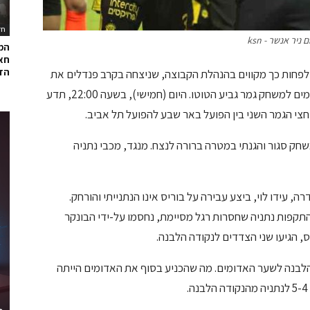
חד
המ
חאל
הדר
לפחות כך מקווים בהנהלת הקבוצה, שניצחה בקרב פנדלים את
השכנה הפועל חדרה. בעקבות הניצחון העפילו היהלומים למשחק גמר גביע הטוטו. היום (חמישי), בשעה 22:00, תדע
צי הגמר השני בין הפועל באר שבע להפועל תל אביב.
ק סגור והגנתי במטרה ברורה לנצח. מנגד, מכבי נתניה
לאחר שבלמה של חדרה, עידו לוי, ביצע עבירה על בוריס אינו הנתנייתי והורחק.
תקפות נתניה שחסרות רגל מסיימת, נחסמו על-ידי הבונקר
, הגיעו שני הצדדים לנקודה הלבנה.
ניה 100% דיוק מהנקודה הלבנה לשער האדומים. מה שהכניע בסוף את האדומים הייתה