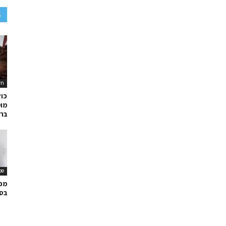
S
חד
כול
מוט
בר 
ספ
מכב
בס