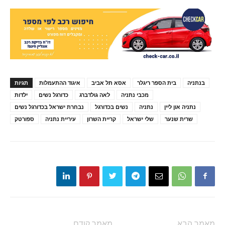
בנתניה
בית הספר ריגלר
אסא תל אביב
איגוד ההתעמלות
תגיות
מכבי נתניה
לאה גולדברג
כדורגל נשים
ילדות
נתניה און ליין
נתניה
נשים בכדורגל
נבחרת ישראל בכדורגל נשים
שרית שנער
שלי ישראל
קריית השרון
עיריית נתניה
ספורטק
מאמר הבא
מאמר קודם