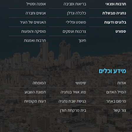
תרבות ופנאי
בריאות וסביבה
אופנה וסטייל
נתניה מבשלת
כלכלה ונדלן
אנשים וחברה
בלוגים ודעות
משפט ופלילי
האנשים של העיר
ספורט
צרכנות ועסקים
מוסיקה והופעות
חינוך
תרבות ואמנות
מידע וכלים
אודות
שימושי
המומחה
המייל האדום
מזג אוויר בנתניה
תמונת השבוע
פרסום באתר
כניסת שבת נתניה
דעות מקומיות
צור קשר
בית מרקחת תורן