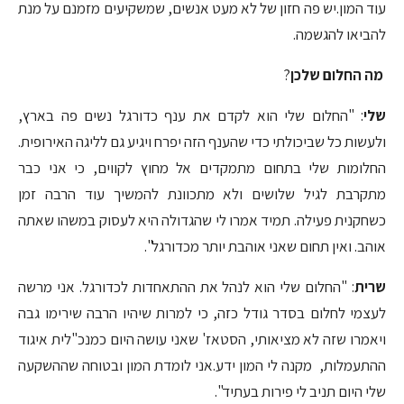
עוד המון.יש פה חזון של לא מעט אנשים, שמשקיעים מזמנם על מנת
להביאו להגשמה.
מה החלום שלכן
?
שלי
: "החלום שלי הוא לקדם את ענף כדורגל נשים פה בארץ,
ולעשות כל שביכולתי כדי שהענף הזה יפרח ויגיע גם לליגה האירופית.
החלומות שלי בתחום מתמקדים אל מחוץ לקווים, כי אני כבר
מתקרבת לגיל שלושים ולא מתכוונת להמשיך עוד הרבה זמן
כשחקנית פעילה. תמיד אמרו לי שהגדולה היא לעסוק במשהו שאתה
אוהב. ואין תחום שאני אוהבת יותר מכדורגל".
שרית
: "החלום שלי הוא לנהל את ההתאחדות לכדורגל. אני מרשה
לעצמי לחלום בסדר גודל כזה, כי למרות שיהיו הרבה שירימו גבה
ויאמרו שזה לא מציאותי, הסטאז' שאני עושה היום כמנכ"לית איגוד
ההתעמלות, מקנה לי המון ידע.אני לומדת המון ובטוחה שההשקעה
שלי היום תניב לי פירות בעתיד".