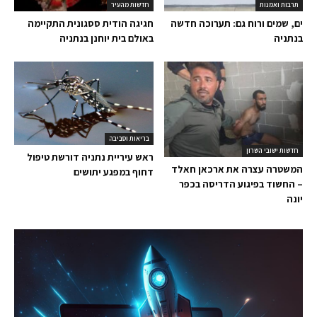
תרבות ואמנות
חדשות מהעיר
ים, שמים ורוח גם: תערוכה חדשה
חגיגה הודית ססגונית התקיימה
בנתניה
באולם בית יוחנן בנתניה
בריאות וסביבה
חדשות ישובי השרון
ראש עיריית נתניה דורשת טיפול
המשטרה עצרה את ארכאן חאלד
דחוף במפגע יתושים
– החשוד בפיגוע הדריסה בכפר
יונה