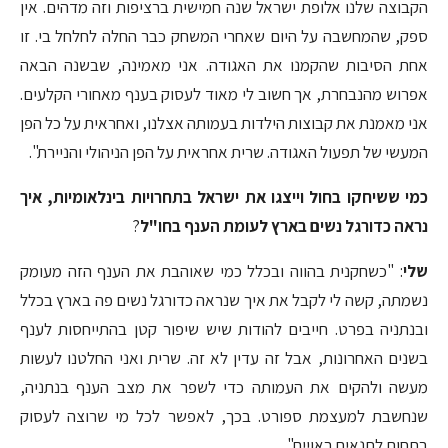
הקבוצה שלנו אלופת ישראל שנה חמישית ברציפות וזה מדהים. אין
ספק, שהמחשבה על היום שאחרי המשחק כבר החלה לחלחל בי. זו
אחת הסיבות שהקמנו את האגודה. אני מאמינה, שבשנה הבאה
אפרוש מהנבחרת, אך חשוב לי מאוד לעסוק בענף מאחורי הקלעים.
אני מאמנת את קבוצות הילדות בעמותה אצלנו, ואחראית על כל הפן
המעשי של תפעול האגודה. שרית אחראית על הפן הניהולי והניירת".
כמי ששיחקו בחול וייצגו את ישראל בתחרויות בינלאומיות, איך
נראה כדורגל נשים בארץ לעומת הענף בחו"ל
?
שלי
: "כשחקנית בהווה ובכלל כמי שאוהבת את הענף הזה מעומק
נשמתה, קשה לי לקבל את איך שנראה כדורגל נשים פה בארץ בכלל
ובנתניה בפרט. חייבים להודות שיש שיפור קטן בהתייחסות לענף
בשנים האחרונות, אבל זה עדין לא זה. שרית ואני החלטנו לעשות
מעשה ולהקים את העמותה כדי לשפר את מצב הענף בנתניה,
שנחשבת למעצמת ספורט. בכך, לאפשר לכל מי שרוצה לעסוק
בתחום לתנאים ראויים".