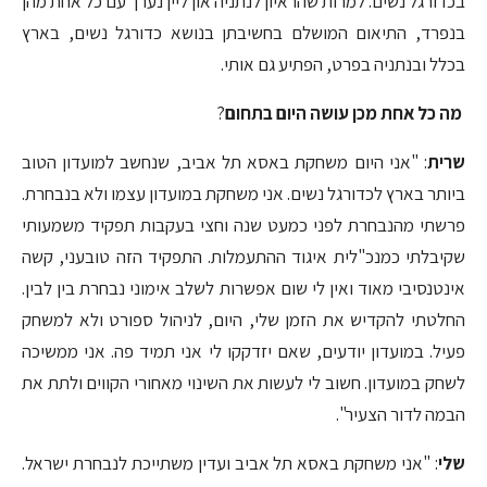
בכדורגל נשים. למרות שהראיון לנתניה און ליין נערך עם כל אחת מהן
בנפרד, התיאום המושלם בחשיבתן בנושא כדורגל נשים, בארץ
בכלל ובנתניה בפרט, הפתיע גם אותי.
מה כל אחת מכן עושה היום בתחום
?
שרית
: "אני היום משחקת באסא תל אביב, שנחשב למועדון הטוב
ביותר בארץ לכדורגל נשים. אני משחקת במועדון עצמו ולא בנבחרת.
פרשתי מהנבחרת לפני כמעט שנה וחצי בעקבות תפקיד משמעותי
שקיבלתי כמנכ"לית איגוד ההתעמלות. התפקיד הזה טובעני, קשה
אינטנסיבי מאוד ואין לי שום אפשרות לשלב אימוני נבחרת בין לבין.
החלטתי להקדיש את הזמן שלי, היום, לניהול ספורט ולא למשחק
פעיל. במועדון יודעים, שאם יזדקקו לי אני תמיד פה. אני ממשיכה
לשחק במועדון. חשוב לי לעשות את השינוי מאחורי הקווים ולתת את
הבמה לדור הצעיר".
שלי
: "אני משחקת באסא תל אביב ועדין משתייכת לנבחרת ישראל.