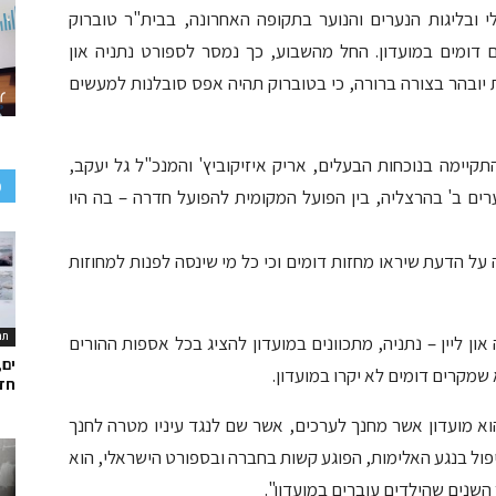
 ובליגות הנערים והנוער בתקופה האחרונה, בבית"ר טוברוק
 דומים במועדון. החל מהשבוע, כך נמסר לספורט נתניה און
ת יובהר בצורה ברורה, כי בטוברוק תהיה אפס סובלנות למעשים
בוע, באסיפה של קבוצת 2002/2003, שהתקיימה בנוכחות הבעלים, אריק איזיקוביץ' והמנכ"ל גל יעקב,
כ
ים ב' בהרצליה, בין הפועל המקומית להפועל חדרה – בה היו
 על הדעת שיראו מחזות דומים וכי כל מי שינסה לפנות למחוזות
תר
ון ליין – נתניה, מתכוונים במועדון להציג בכל אספות ההורים
ים,
שמקרים דומים לא יקרו במועדון.
חד
הוא מועדון אשר מחנך לערכים, אשר שם לנגד עיניו מטרה לחנך
 טיפול בנגע האלימות, הפוגע קשות בחברה ובספורט הישראלי, הוא
שנים שהילדים עוברים במועדון".