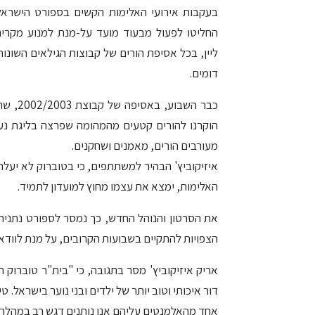
בעקבות אירועי האלימות הקשים בספורט הישראלי
החליטו לפעול מבעוד מועד על-מנת למנוע מקרים
ליין, בכל אסיפת הורים של קבוצות הגילאים השונו
דומים.
כבר הש
הוקרנו להורים קטעים מהמהומה שפרצה בליגת נער
מעורבים הורים, מאמנים ושחקנים.
איזיקוביץ' הבהיר למשתתפים, כי בטוברוק לא יעלה
האלימות, ימצא את עצמו מחוץ למועדון לתמיד.
את הסרטון והנוהל החדש, כך נמסר לספורט נתניה א
הצפויות להתקיים בשבועות הקרובים, על מנת לוודא 
אריק איזיקוביץ' מסר בתגובה, כי "בית"ר טוברוק 
דור איכותי וטוב יותר של ילדים ובני נוער בישראל.
אחד מהאלמנטים עליהם אנו נותנים דגש רב במהלך ה