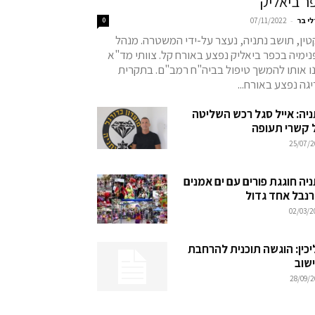
ר ביאליק
-
לי בר
07/11/2022
0
ין, תושב נתניה, נעצר על-ידי המשטרה. מנהל
ימיה בכפר ביאליק נפצע באורח קל. צוותי מד"א
נו אותו להמשך טיפול בביה"ח רמב"ם. בתקרית
גה נפצע באורח...
ניה: אייל סגל רכש השליטה
 קשרי תעופה
25/07/2
יה חוגגת פורים עם ים אמנים
רנבל אחד גדול
02/03/2
יכין: הוגשה תוכנית להרחבת
ישוב
28/09/2