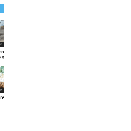
S
חד
כפר
משו
חד
יח