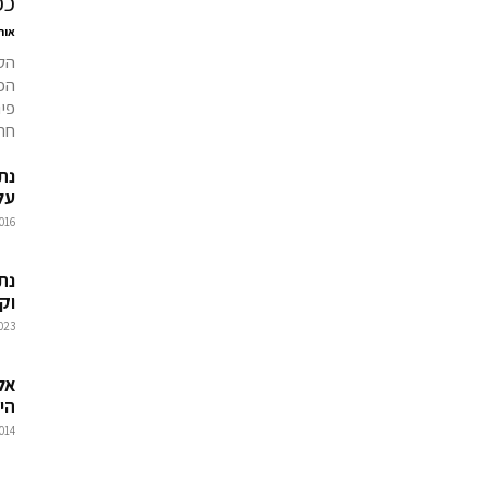
כפ
אור
הקט
הפנ
פי
חרי
נת
על
016
נתנ
וק
023
אל
הי
014