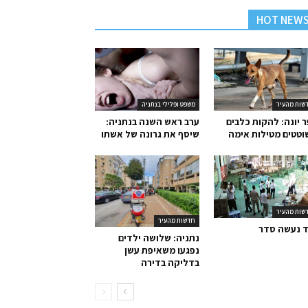
HOT NEW
שות מהעיר
משפט ופלילי בנתניה
 יונה: להקות כלבים
ערב ראש השנה בנתניה:
טטים מטילות אימה
שיסף את גרונה של אשתו
שות מהעיר
חדשות מהעיר
ד נעשה סדר
נתניה: שלושה ילדים
נפגעו משאיפת עשן
בדליקה בדירה