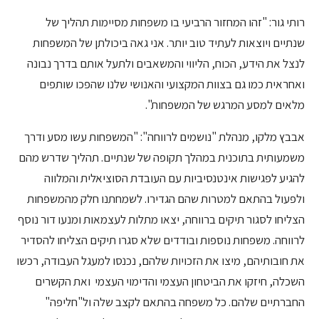
רותי גור: "זהו המחזור הרביעי בו משפחות מסיימות תהליך של
שנתיים ויוצאות לעתיד טוב יותר. אני גאה ביכולתן של המשפחות
לנצל את הידע, הכוח, הליווי והמשאבים ולתעל אותם בדרך נבונה
ואחראית כמו גם בצוות המקצועי והאנושי שלנו שהפכו שותפים
מלאים למסע המרגש של המשפחות".
אבבץ מלקו, מנהלת "נושמים לרווחה": "המשפחות עשו מסע ודרך
משמעותית בתוכנית במהלך תקופה של שנתיים. תהליך שדרש מהם
להגיע לפגישות אינטנסיביות עם העובדת הסוציאלית והמלווה
ולפעול בהתאם למטרות שהם הגדירו. לשמחתנו חלק מהמשפחות
הצליחו לסגור תיקים ברווחה, יצאו מתלות לעצמאות ומנעו דור נוסף
לרווחה. משפחות נוספות ובודדים שלא סגרו תיקים הצליחו להסדיר
את חובותיהם, מיצו את הזכויות שלהם, נכנסו למעגל העבודה, רכשו
השכלה, חיזקו את הביטחון העצמי והדימוי העצמי ואת הקשרים
החברתיים שלהם. כל משפחה בהתאם לקצב שלה ול"חליפה"