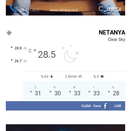
NETANYA
Clear Sky
°
28.8
°
C
28.5
°
26.7
84 %
2.5kmh
0 %
ה
ו
ש
א
ב
°
31
°
30
°
33
°
33
°
28
12,654
Fans
LIKE