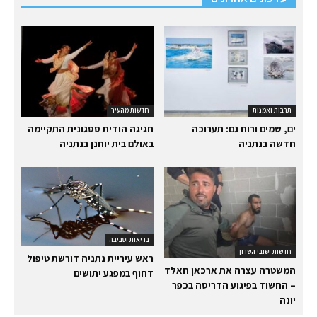
תרבות ואמנות
חדשות מהעיר
ים, שמים ורוח גם: תערוכה
חגיגה הודית ססגונית התקיימה
חדשה בנתניה
באולם בית יוחנן בנתניה
בריאות וסביבה
חדשות ישובי השרון
ראש עיריית נתניה דורשת טיפול
המשטרה עצרה את ארכאן חאלד
דחוף במפגע יתושים
– החשוד בפיגוע הדריסה בכפר
יונה