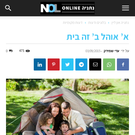
נתניה און ליין
בלוגים ודעות
דעות מקומיות
א’ אוהל ב’ זה בית
על ידי
עדי שמידק
-
475
0
03/09/2015