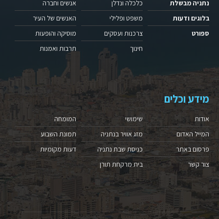
נתניה מבשלת
כלכלה ונדלן
אנשים וחברה
בלוגים ודעות
משפט ופלילי
האנשים של העיר
ספורט
צרכנות ועסקים
מוסיקה והופעות
חינוך
תרבות ואמנות
מידע וכלים
אודות
שימושי
המומחה
המייל האדום
מזג אוויר בנתניה
תמונת השבוע
פרסום באתר
כניסת שבת נתניה
דעות מקומיות
צור קשר
בית מרקחת תורן