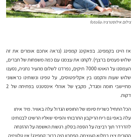
צילום אילוסטרציה fotolia
אז היינו בקמפינג. בפאקינג קמפינג (נראה אתכם אומרים את זה
שלוש פעמים ברצף). לקחנו את עצמנו עם כמה משפחות של חברים,
העמסנו על האוטו 7000 תיקים, נפרדנו לשלום מהעיר נתניה, נסענו
שלוש שעות והקמנו בין אקליפטוסים, על טפינו ונשותינו כראשוני
מתיישבי חומה ומגדל, מקבץ של אוהלי אינסטנט בפתיחה של 2
דקות.
הכל התחיל כשריח סיומו של החופש הגדול עלה באוויר. מיד איתו
עלה באפי גם ריח הריקבון התרבותי והפיסי שאליו הרשינו לבנותינו
להדרדר תוך רביצה על הספה בסלון. רגשות האשמה על ההזנחה
ההורית צצו במלוא העוצמה. הפתרון היה ברור: קמפינג! אין טלוויזיה