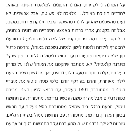
על המחנה נדלק ירח, ואנחנו התפנינו למלאכת השינה באוהל.
להרדים תינוקת באוהל… מלאכה לא פשוטה, אבל אפשרית. לא
נעים מהשכנים שהגיעו להנות מהשקט וקיבלו תינוקת צורחת במקום,
אבל זה בקטנה, אחרי צרחות באמצע הספרייה העירונית בנתניה,
הכל קטן עליי. כמה בירות וקפה של לילה בגזיה והגיע גם תורענו
להצטרף לילדות ולנסות לישון. לנסות. נשכבת באוהל, נרדמת כרגיל
תוך שנייה. פתאום מתעוררת עם תחושת נימול ברגל וביד ימין. שבץ?
מיגרנה קלאסית? לא. מסתבר שהקמנו את האוהל שלנו על מדרון
בעל זוית קלה ביותר וכמעט בלתי נראית, אך מורגשת היטב בשעת
לילה מאוחרת, והדם בעורקיי זורם כלפי מטה ונוטש את איבריי
הימניים. מסתובבת ב180 מעלות, עם הראש לכיוון השני. מריחה
כפות רגליים אבל מה זה משנה עכשיו. נרדמת. מתעוררת עם תחושת
נימול, הפעם ברגל וביד שמאל. מסתובבת ב90 מעלות עם הראש
בכיוון המדרון. נרדמת. מתעוררת עם תחושת נימול בשתי הרגליים.
טוב זה לא ילך. נרדמת שוב. מתעוררת עקב התנגשות בגוף זר אך עם