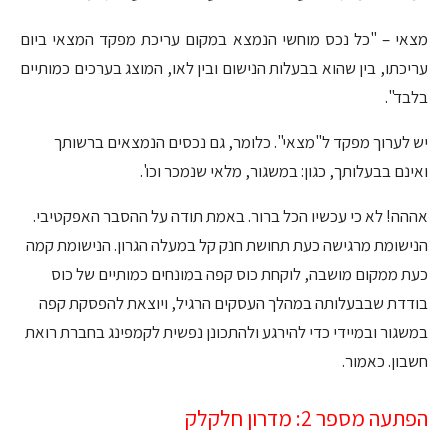
מצאי – "כל נכס מוחשי הנמצא במקום עריכת מפקד המצאי ביום
עריכתו, בין שהוא בבעלות הנישום ובין לאו, המוצג בערכים כמותיים
בלבד".
יש לערוך מפקד ל"מצאי". כלומר, גם נכסים הנמצאים ברשותך
ואינם בבעלותך, כגון: במשגור, מלאי שנמכר וכו'.
אההה! לא כי עכשיו הכל ברור. באמת תודה על ההסבר האפקטיבי.
הנישומת מרגישה כעת תחושת חנק קל במעלה הגרון. הנישומת קמה
כעת ממקום מושבה, לוקחת כוס קפה במונחים כמותיים של כוס
בודדת שבבעלותה במהלך העסקים הרגיל, ויוצאת להפסקת קפה
במשגור ובמיידי כדי להירגע ולהתכונן נפשית לקמפינג בחברת רואת
חשבון. כאמור.
הפתעה מספר 2: מדרון חלקלק