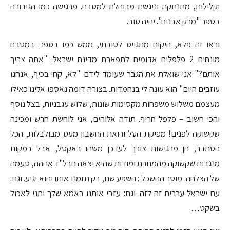
וקלילות, מתנתקת וניגשת מבוהלת למטבח. מרגישה כמו הגיבורה
בספר "מרק אבנים". יהיה טוב.
וראו זה פלא, היקום מתגייס לטובתי, ממש כמו בספר. במטבח
מונחים 2 פלפלים אדומים לתפארת מדינת ישראל. "אתה צריך
אותם?" אני שואלת את הגבר שעומד לידם. "לא, קחי בכיף, אנחנו
עוזבים היום" הוא עונה לי בנחמדות. בצורה דומה נאספו אלינו כאילו
מעצמם משלוש משפחות מקסימות שונות, שלוש עגבניות, בצל נוסף
והכי חשוב – פלפל חריף. תודה אלוהים, אני לוחשת חרש ומכינה
שקשוקה לפנים! מפיקת העל ורואת החשבון מעט מבולבלות, הכל
הסתדר, הן מרגישות צורך לעדכן משהו באקסל, אבל במקום
מנגבות שקשוקה מהמחבת ומודות שהיא יצאה חבל"ז. אההה, טעמה
של הצלחה. מוסר ההשכל : השפע שם, רק תזמנו אותו והוא יגיע. וגם:
עם ישראל ערבים זה לזה. וגם: עזבי אותנו באמא שלך ותני לאכול
בשקט…