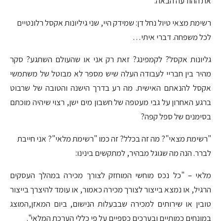
את ההודעה הבאה:
רשימת מצאי טיול נחל דן: שמידק היי, שני גיליונות אקסל רלונטיים
לכל משפחה. דברי איתי…
גליונות אקסל? לקמפינג? זאת רק אני או שהעולם השתגע? סקר
מהיר בין חבריי לעבודה העלה שיש מספר לא מבוטל של משתמשי
אקסל להנאתם האישית. מה רע בדרך הישנה והטובה של שרבוט
ברגע האחרון על גבי מעטפה של חשבון מים ישן, רצוי שיהיה מוכתם
בסימנים של ספל קפה?
"רשימת מצאי"? מה זה בכלל? זה כמו "רשימת מלאי"? אני חייבת
לברר. הנה מה שגוגל מבהיר, למתקשים בינינו:
מלאי – "כל נכס מוחשי המוחזק לצורך מכירה במהלך העסקים
הרגיל, או נמצא בייצור לצורך מכירה כאמור, או עומד להיצרך בייצור
טובין או שירותים למכירה שבבעלות הנישום, ביום המאזן,המוצג
במונחים כמותיים ובערכים כספיים על פי כללי הערכת המלאי".