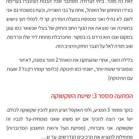
זאת כה מוכר. ביתי הגדולה. מסתבר שכל הבנות הצטברו בערימה
בצידו התחתון של האוהל, אחת על גבי השנייה, וכעת נמשכתי גם אני
לשם. לא נח לי ואני מטפסת במעלה המדרון. קר לי. למזלי תוך גישוש
בחשיכה אני מוצאת את הגוף החם והחזק של בעלי שנשאר כמו עוגן
במקום שבו הוא נרדם בו במקור. מתכרבלת מתחת ליד שלו ונרדמת.
שוב תודה לאל על הגבר החזק והיציב הזה.
בלילה השני, אחרי שהעתקנו את האוהל 2 מטר צפונה, לאיזור
טופוגרפי שטוח יותר, ישנתי כמו תינוקת. (כלומר קמתי רק כל 3 שעות
עם התינוקת)
הפתעה מספר 3: שיטת השקשוקה
בוקר מספר 3 הפציע, ולפי האקסל הגיע הזמן להכין שקשוקה לכולם.
יש! אני רוצה להכין! אם יש משהו שאני מומחית-על לגביו זה
שקשוקה. אני וחברותי, (מפיקת העל ורואת החשבון המדוברות)
מתחילות להוציא את הרכיבים הנדרשים. עד ש…