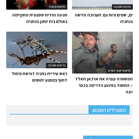
תרבות ואמנות
חדשות מהעיר
ים, שמים ורוח גם: תערוכה חדשה
חגיגה הודית ססגונית התקיימה
בנתניה
באולם בית יוחנן בנתניה
בריאות וסביבה
חדשות ישובי השרון
ראש עיריית נתניה דורשת טיפול
המשטרה עצרה את ארכאן חאלד
דחוף במפגע יתושים
– החשוד בפיגוע הדריסה בכפר
יונה
המובילים השבוע