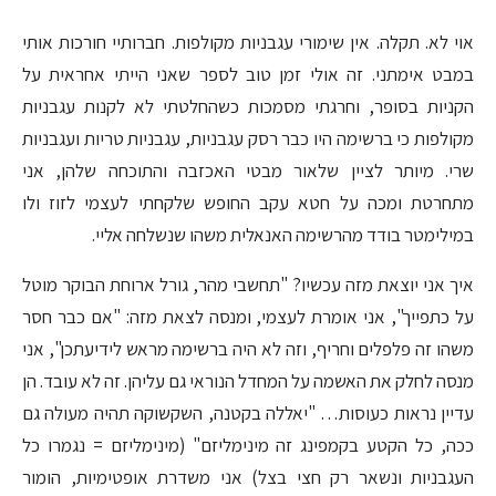
אוי לא. תקלה. אין שימורי עגבניות מקולפות. חברותיי חורכות אותי
במבט אימתני. זה אולי זמן טוב לספר שאני הייתי אחראית על
הקניות בסופר, וחרגתי מסמכות כשהחלטתי לא לקנות עגבניות
מקולפות כי ברשימה היו כבר רסק עגבניות, עגבניות טריות ועגבניות
שרי. מיותר לציין שלאור מבטי האכזבה והתוכחה שלהן, אני
מתחרטת ומכה על חטא עקב החופש שלקחתי לעצמי לזוז ולו
במילימטר בודד מהרשימה האנאלית משהו שנשלחה אליי.
איך אני יוצאת מזה עכשיו? "תחשבי מהר, גורל ארוחת הבוקר מוטל
על כתפייך", אני אומרת לעצמי, ומנסה לצאת מזה: "אם כבר חסר
משהו זה פלפלים וחריף, וזה לא היה ברשימה מראש לידיעתכן", אני
מנסה לחלק את האשמה על המחדל הנוראי גם עליהן. זה לא עובד. הן
עדיין נראות כעוסות… "יאללה בקטנה, השקשוקה תהיה מעולה גם
ככה, כל הקטע בקמפינג זה מינימליזם" (מינימליזם = נגמרו כל
העגבניות ונשאר רק חצי בצל) אני משדרת אופטימיות, הומור