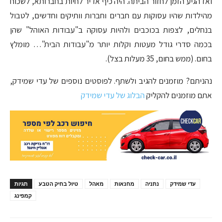
ואז הגיע הזמן לחזור הביתה. היה כיף אדיר לחיות בחברותא, לשכוח
מהילדות שהיו עסוקות עם חברים וחברות וותיקים וחדשים, לטבול
בנחלים, לצפות בכוכבים ולהיות עסוקה ב"עבודות האוהל" שהן
בכמה סדרי גודל מעטות וקלות יותר מ"עבודות הבית"… מומלץ
בחום. (ממש בחום, 35 מעלות בצל).
נהניתם? מוזמנים להגיב ולשתף. לפוסטים נוספים של עדי שמידק,
אתם מוזמנים להקליק
הבלוג של עדי שמידק
עדי שמידק
נתניה
מחנאות
מאהל
טיול בחיק הטבע
תגיות
קמפינג