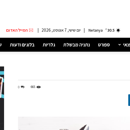
|
יום שישי, 7 אוגוסט, 2026
|
המייל האדום
Netanya
C
30.5
נאי
ספורט
נתניה מבשלת
גלריות
בלוגים ודעות
ש
665
0