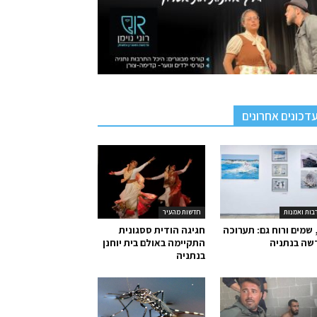
דכונים אחרונים
בות ואמנות
חדשות מהעיר
 שמים ורוח גם: תערוכה
חגיגה הודית ססגונית
שה בנתניה
התקיימה באולם בית יוחנן
בנתניה