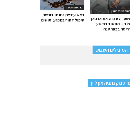
בריאות וסביבה
שות ישובי השרון
ראש עיריית נתניה דורשת
שטרה עצרה את ארכאן
טיפול דחוף במפגע יתושים
ד – החשוד בפיגוע
יסה בכפר יונה
המובילים השבוע
ייסבוק נתניה און ליין