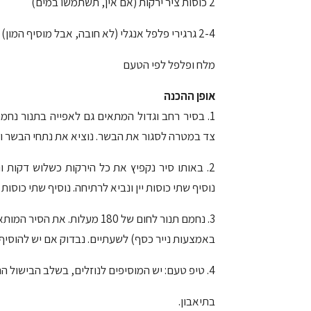
2 כוסות ציר ירקות (אם אין, תשתמשו במים)
2-4 גרגירי פלפל אנגלי (לא חובה, אבל מוסיף המון)
מלח ופלפל לפי הטעם
אופן ההכנה
1. בסיר רחב וגדול המתאים גם לאפייה בתנור נחמ
צד במטרה לסגור את הבשר. נוציא את נתחי הבשר ונ
2. באותו סיר נקפיץ את כל הירקות כשלוש דקות ו
נוסיף שתי כוסות יין ונביא לרתיחה. נוסיף שתי כוסות
3. נחמם תנור לחום של 180 מע
באמצעות נייר כסף) לשעתיים. נבדוק אם יש להוסיף נ
4. טיפ טעם: יש המוסיפים לנוזלים, בשלב הבישול הראשוני, עד ארבעה גרגירי פלפל אנגלי.
בתיאבון.