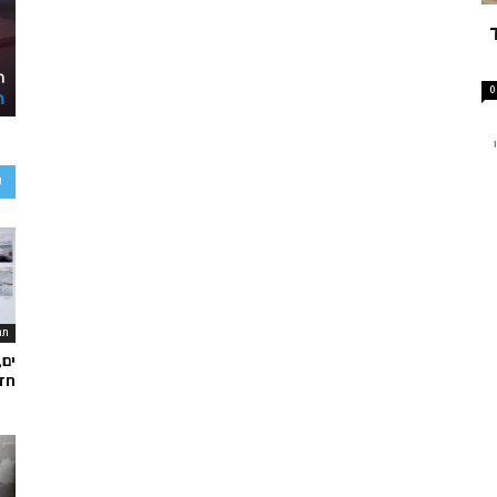
0
ע
תר
ים,
חד