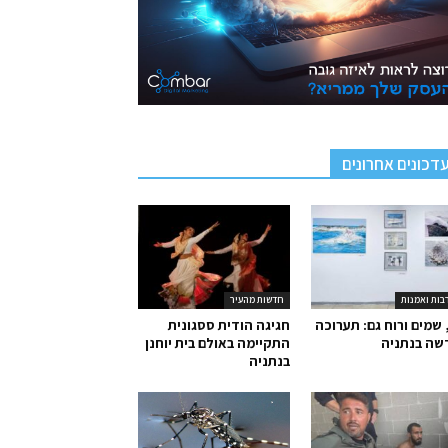
דכונים אחרונים
בות ואמנות
חדשות מהעיר
 שמים ורוח גם: תערוכה
חגיגה הודית ססגונית
שה בנתניה
התקיימה באולם בית יוחנן
בנתניה