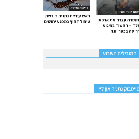
בריאות וסביבה
שות ישובי השרון
ראש עיריית נתניה דורשת
שטרה עצרה את ארכאן
טיפול דחוף במפגע יתושים
ד – החשוד בפיגוע
יסה בכפר יונה
המובילים השבוע
ייסבוק נתניה און ליין