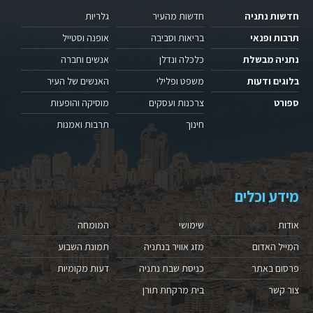
חדשות נתניה
חדשות מהעיר
גלריות
תרבות ופנאי
בריאות וסביבה
אופנה וסטייל
נתניה מבשלת
כלכלה ונדלן
אנשים וחברה
בלוגים ודעות
משפט ופלילי
האנשים של העיר
ספורט
צרכנות ועסקים
מוסיקה והופעות
חינוך
תרבות ואמנות
מידע וכלים
אודות
שימושי
המומחה
המייל האדום
מזג אוויר בנתניה
תמונת השבוע
פרסום באתר
כניסת שבת נתניה
דעות מקומיות
צור קשר
בית מרקחת תורן