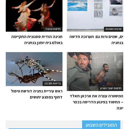
תרבות ואמנות
חדשות מהעיר
ים, שמים ורוח גם: תערוכה חדשה
חגיגה הודית ססגונית התקיימה
בנתניה
באולם בית יוחנן בנתניה
בריאות וסביבה
חדשות ישובי השרון
ראש עיריית נתניה דורשת טיפול
המשטרה עצרה את ארכאן חאלד
דחוף במפגע יתושים
– החשוד בפיגוע הדריסה בכפר
יונה
המובילים השבוע