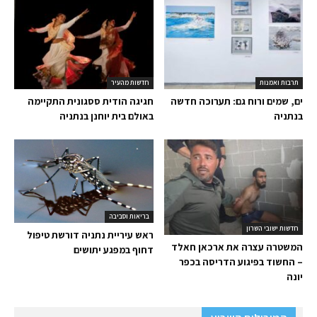
תרבות ואמנות
חדשות מהעיר
ים, שמים ורוח גם: תערוכה חדשה
חגיגה הודית ססגונית התקיימה
בנתניה
באולם בית יוחנן בנתניה
בריאות וסביבה
חדשות ישובי השרון
ראש עיריית נתניה דורשת טיפול
המשטרה עצרה את ארכאן חאלד
דחוף במפגע יתושים
– החשוד בפיגוע הדריסה בכפר
יונה