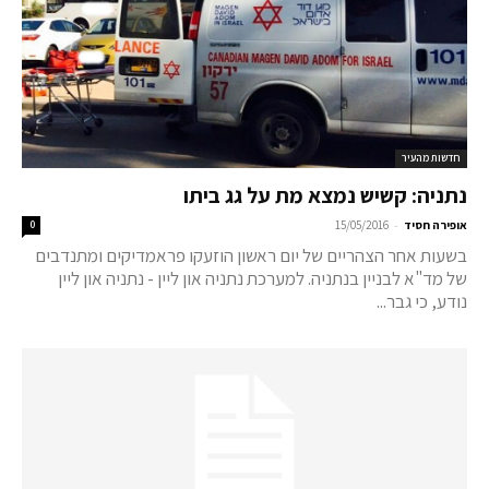
חדשות מהעיר
נתניה: קשיש נמצא מת על גג ביתו
-
אופירה חסיד
15/05/2016
0
בשעות אחר הצהריים של יום ראשון הוזעקו פראמדיקים ומתנדבים
של מד"א לבניין בנתניה. למערכת נתניה און ליין - נתניה און ליין
נודע, כי גבר...