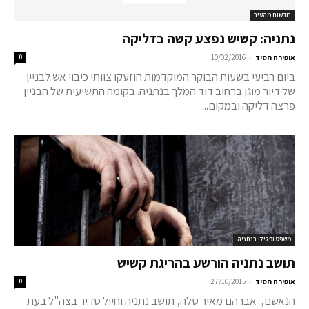
חדשות מהעיר
נתניה: קשיש נפצע קשה בדליקה
-
אופירה חסיד
10/02/2016
0
ביום רביעי בשעות הבוקר המוקדמות הוזעקו צוותי כיבוי אש לבניין
של דיור מוגן ברחוב דוד המלך בנתניה. בקומה התשיעית של הבניין
פרצה דליקה ובמקום...
משפט ופלילי בנתניה
תושב נתניה הורשע בהריגת קשיש
-
אופירה חסיד
27/10/2015
0
הנאשם, אברהם מאיר טלה, תושב נתניה וחייל סדיר בצה"ל בעת