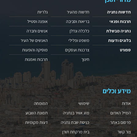
חדשות נתניה
חדשות מהעיר
גלריות
תרבות ופנאי
בריאות וסביבה
אופנה וסטייל
נתניה מבשלת
כלכלה ונדלן
אנשים וחברה
בלוגים ודעות
משפט ופלילי
האנשים של העיר
ספורט
צרכנות ועסקים
מוסיקה והופעות
חינוך
תרבות ואמנות
מידע וכלים
אודות
שימושי
המומחה
המייל האדום
מזג אוויר בנתניה
תמונת השבוע
פרסום באתר
כניסת שבת נתניה
דעות מקומיות
צור קשר
בית מרקחת תורן