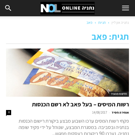
נתניה און ליין
תגיות
פאב
תגית: פאב
חדשות מהעיר
רשות המיסים – בעל פאב לא רשם הכנסות
-
אופירה חסיד
14/08/2017
0
פקחי רשות המסים ערכו השבוע מבצע ביקורת רישום הכנסות
בנתניה ובסביבה. במסגרת המבצע, שנוהל על ידי פקיד שומה
נתניה, נערכו 90 ביקורות בעסקים ממגוון...