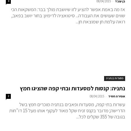
-
בן עובד
08/04/2015
0
אז מה באמת אפשר להציע לזו שיושבת מולך בבר: המשקאות הכי
שווים שעושים את העבודה... סיטואציה לדימיון: בחור יושב בפאב,
רואה עלמת חן שמוצאת חן...
מסעדות בנתניה
נתניה: קנסות למסעדות ובתי קפה שהציגו חמץ
-
אופירה חסיד
08/04/2015
2
עשרות בתי קפה, מסעדות ופאבים בנתניה מוכרים חמץ בשל
הדרישה; מדובר בקנס זניח שקל מאוד לעקוף אותו מעל 15 דו"חות
בגובה של 355 שקלים לכל...