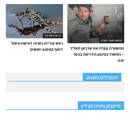
בריאות וסביבה
חדשות ישובי השרון
ראש עיריית נתניה דורשת טיפול
המשטרה עצרה את ארכאן חאלד
דחוף במפגע יתושים
– החשוד בפיגוע הדריסה בכפר
יונה
המובילים השבוע
פייסבוק נתניה און ליין