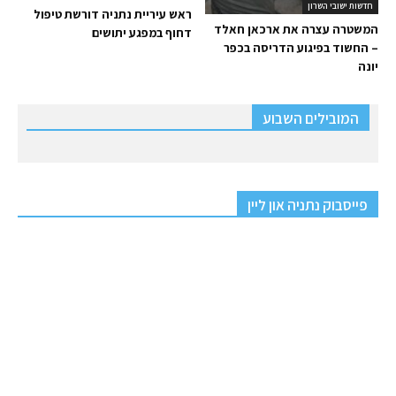
חדשות ישובי השרון
ראש עיריית נתניה דורשת טיפול
המשטרה עצרה את ארכאן חאלד
דחוף במפגע יתושים
– החשוד בפיגוע הדריסה בכפר
יונה
המובילים השבוע
פייסבוק נתניה און ליין