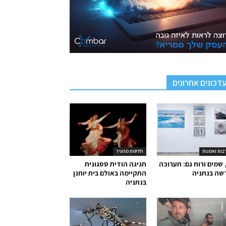
דכונים אחרונים
בות ואמנות
חדשות מהעיר
 שמים ורוח גם: תערוכה
חגיגה הודית ססגונית
שה בנתניה
התקיימה באולם בית יוחנן
בנתניה