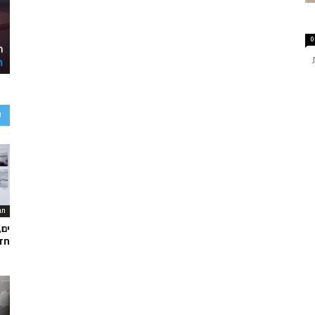
0
ע
תר
ים,
חד