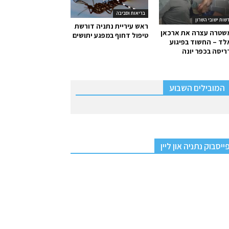
בריאות וסביבה
שות ישובי השרון
ראש עיריית נתניה דורשת
שטרה עצרה את ארכאן
טיפול דחוף במפגע יתושים
ד – החשוד בפיגוע
יסה בכפר יונה
המובילים השבוע
ייסבוק נתניה און ליין