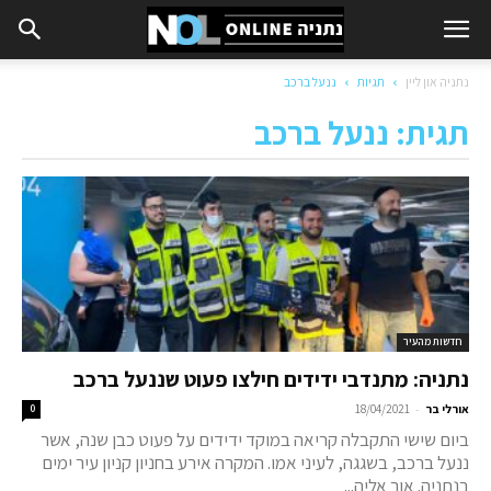
נתניה און ליין
תגיות
ננעל ברכב
תגית: ננעל ברכב
חדשות מהעיר
נתניה: מתנדבי ידידים חילצו פעוט שננעל ברכב
-
אורלי בר
18/04/2021
0
ביום שישי התקבלה קריאה במוקד ידידים על פעוט כבן שנה, אשר
ננעל ברכב, בשגגה, לעיני אמו. המקרה אירע בחניון קניון עיר ימים
בנתניה. אור אליה...