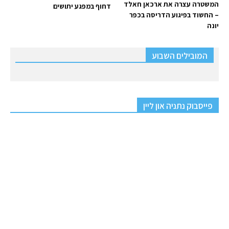
המשטרה עצרה את ארכאן חאלד
דחוף במפגע יתושים
– החשוד בפיגוע הדריסה בכפר
יונה
המובילים השבוע
פייסבוק נתניה און ליין