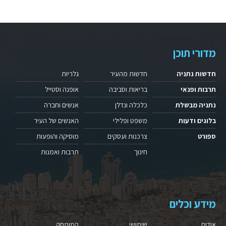
מדורי תוכן
חדשות נתניה
חדשות מהעיר
גלריות
תרבות ופנאי
בריאות וסביבה
אופנה וסטייל
נתניה מבשלת
כלכלה ונדלן
אנשים וחברה
בלוגים ודעות
משפט ופלילי
האנשים של העיר
ספורט
צרכנות ועסקים
מוסיקה והופעות
חינוך
תרבות ואמנות
מידע וכלים
אודות
שימושי
המומחה