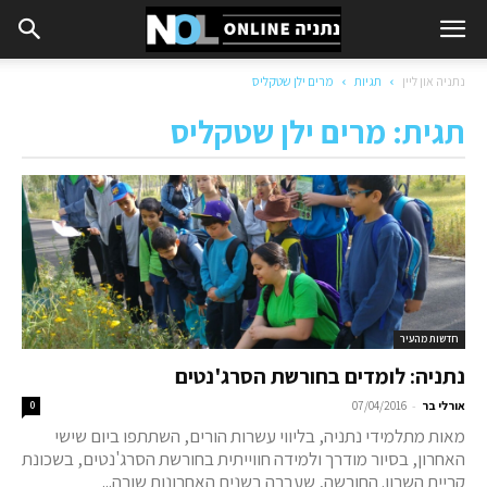
נתניה און ליין
תגיות
מרים ילן שטקליס
תגית: מרים ילן שטקליס
חדשות מהעיר
נתניה: לומדים בחורשת הסרג'נטים
-
אורלי בר
07/04/2016
0
מאות מתלמידי נתניה, בליווי עשרות הורים, השתתפו ביום שישי
האחרון, בסיור מודרך ולמידה חווייתית בחורשת הסרג'נטים, בשכונת
קריית השרון. החורשה, שעברה בשנים האחרונות שורה...